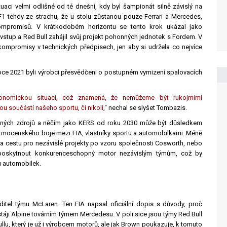
tuaci velmi odlišné od té dnešní, kdy byl šampionát silně závislý na
F1 tehdy ze strachu, že u stolu zůstanou pouze Ferrari a Mercedes,
kompromisů. V krátkodobém horizontu se tento krok ukázal jako
í vstup a Red Bull zahájil svůj projekt pohonných jednotek s Fordem. V
kompromisy v technických předpisech, jen aby si udržela co nejvíce
roce 2021 byli výrobci přesvědčeni o postupném vymizení spalovacích
konomickou situací, což znamená, že nemůžeme být rukojmími
u součástí našeho sportu, či nikoli
,“ nechal se slyšet Tombazis.
lných zdrojů a něčím jako KERS od roku 2030 může být důsledkem
a mocenského boje mezi FIA, vlastníky sportu a automobilkami. Méně
la cestu pro nezávislé projekty po vzoru společnosti Cosworth, nebo
 poskytnout konkurenceschopný motor nezávislým týmům, což by
u automobilek.
editel týmu McLaren. Ten FIA napsal oficiální dopis s důvody, proč
áji Alpine továrním týmem Mercedesu. V poli sice jsou týmy Red Bull
llu, který je už i výrobcem motorů, ale jak Brown poukazuje, k tomuto