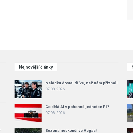
Nejnovější články
Nabídku dostal dříve, než nám přiznali
07.08. 2026
Co dělá AI v pohonné jednotce F1?
07.08. 2026
a
Sezona neskončí ve Vegas!