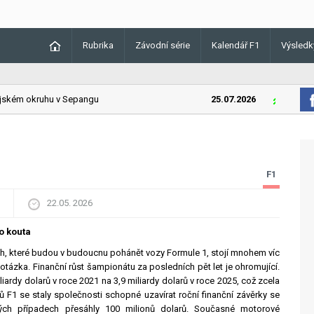
Rubrika
Závodní série
Kalendář F1
Výsledk
kém okruhu v Sepangu
25.07.2026
Lando Norr
F1
22.05. 2026
o kouta
, které budou v budoucnu pohánět vozy Formule 1, stojí mnohem víc
otázka. Finanční růst šampionátu za posledních pět let je ohromující.
iliardy dolarů v roce 2021 na 3,9 miliardy dolarů v roce 2025, což zcela
ů F1 se staly společnosti schopné uzavírat roční finanční závěrky se
erých případech přesáhly 100 milionů dolarů. Současné motorové