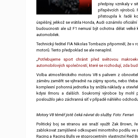
předpisy vznikaly v si
příspěvcích výrobců. 
přistoupila k řadě 
úspěšný, jelikož se vrátila Honda, Audi oznámilo oficiáln
budoucnosti ale už F1 nemusí být ochotna dělat velké 
automobilek.
Technický ředitel FIA Nikolas Tombazis připomněl, že v 
motorů. Tento předpoklad se ale nenaplnil.
„
Potřebujeme sport chránit před světovou makroe
automobilových společností, které se rozhodují, zda budo
Volba atmosférického motoru V8 s palivem z obnovite
záměru zaměřit se výhradně na zájmy sportu, nebo třeb
komplexní pohonná jednotka by snížila náklady a otevře
kdysi Ilmoru a dalších. Soukromý výrobce by mohl
posloužilo jako záchranná síť v případě náhlého odchod
Motory V8 téměř jistě čeká návrat do služby. Foto: Ferrari
Politický boj se stranou asi snaží využít Zak Brown, ř
zablokovat zamýšlené odkoupení minoritního podílu ve st
Racing a Racing Bulls ve stoprocentním vlastnictví Red Bu