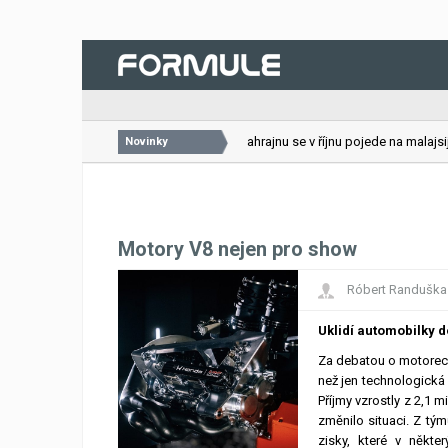
26.07.2026
VC Bahrajnu se v říjnu pojede na malajsijs
Novinky
Motory V8 nejen pro show
Róbert Randuška
Uklidí automobilky d
Za debatou o motorech
než jen technologická 
Příjmy vzrostly z 2,1 m
změnilo situaci. Z tým
zisky, které v někt