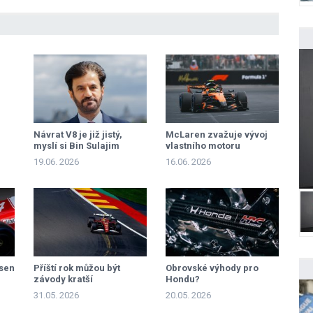
Návrat V8 je již jistý,
McLaren zvažuje vývoj
myslí si Bin Sulajim
vlastního motoru
19.06. 2026
16.06. 2026
sen
Příští rok můžou být
Obrovské výhody pro
závody kratší
Hondu?
31.05. 2026
20.05. 2026