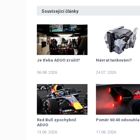
Související články
Je třeba ADUO zrušit?
Návrat tankování?
06.08. 2026
24.07. 2026
Red Bull zpochybnil
Poměr 60:40 odsouhla
ADUO
13.06. 2026
11.06. 2026