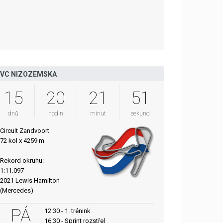
VC NIZOZEMSKA
15
20
21
50
dnů
hodin
minut
sekund
Circuit Zandvoort
72 kol x 4259 m
Rekord okruhu:
1:11.097
2021 Lewis Hamilton
(Mercedes)
PÁ
12:30 - 1. trénink
16:30 - Sprint rozstřel