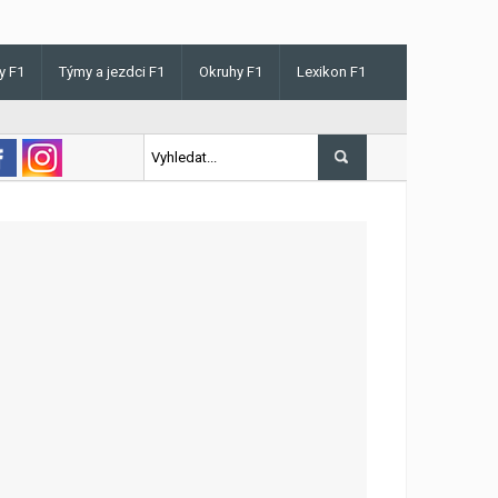
y F1
Týmy a jezdci F1
Okruhy F1
Lexikon F1
is v Maďarsku letos poprvé vyhrál kvalifikaci