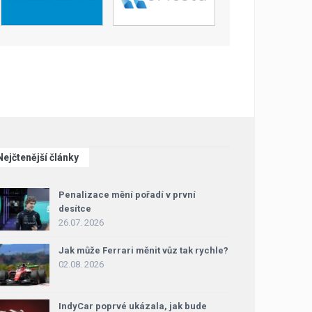
Nejčtenější články
Penalizace mění pořadí v první
desítce
26.07. 2026
Jak může Ferrari měnit vůz tak rychle?
02.08. 2026
IndyCar poprvé ukázala, jak bude