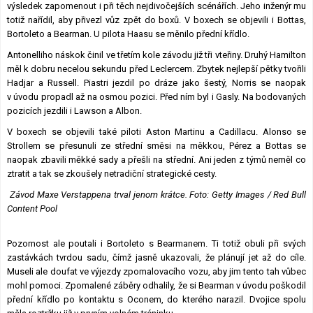
výsledek zapomenout i při těch nejdivočejších scénářích. Jeho inženýr mu
totiž nařídil, aby přivezl vůz zpět do boxů. V boxech se objevili i Bottas,
Bortoleto a Bearman. U pilota Haasu se měnilo přední křídlo.
Antonelliho náskok činil ve třetím kole závodu již tři vteřiny. Druhý Hamilton
měl k dobru necelou sekundu před Leclercem. Zbytek nejlepší pětky tvořili
Hadjar a Russell. Piastri jezdil po dráze jako šestý, Norris se naopak
v úvodu propadl až na osmou pozici. Před ním byl i Gasly. Na bodovaných
pozicích jezdili i Lawson a Albon.
V boxech se objevili také piloti Aston Martinu a Cadillacu. Alonso se
Strollem se přesunuli ze střední směsi na měkkou, Pérez a Bottas se
naopak zbavili měkké sady a přešli na střední. Ani jeden z týmů neměl co
ztratit a tak se zkoušely netradiční strategické cesty.
Závod Maxe Verstappena trval jenom krátce. Foto: Getty Images / Red Bull
Content Pool
Pozornost ale poutali i Bortoleto s Bearmanem. Ti totiž obuli při svých
zastávkách tvrdou sadu, čímž jasně ukazovali, že plánují jet až do cíle.
Museli ale doufat ve výjezdy zpomalovacího vozu, aby jim tento tah vůbec
mohl pomoci. Zpomalené záběry odhalily, že si Bearman v úvodu poškodil
přední křídlo po kontaktu s Oconem, do kterého narazil. Dvojice spolu