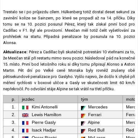
Trestalo se i po průjezdu cílem. Hülkenberg totiž dostal deset sekund za
zavinění kolize se Sainzem, po které se propadl až na 14. příčku. Díky
tomu se na 10. pozici posunul Pérez, který tak získal první bod pro
Cadillac v F1. Byl ale provizorní. Mexičan měl totiž čelit vyšetřování za
prohřešek na startu. Případná penalizace by posunula na 10. pozici
Alonsa.
Aktualizace:
Pérez a Cadillac byli skutečně potrestáni 10 vteřinami za to,
že Mexičan stál při restartu mimo svou pozici. Následoval pád na konečné
15. místo. První bod letošního roku si díky tomu připisují Alonso a Aston
Martin. Pět dní po Velké ceně Monaka byly rovněž zrušeny obě
pětisekundové penalizace pro Gaslyho. Vyšlo najevo, že došlo k chybě při
měření rychlosti v boxové uličce a Gasly ve skutečnosti limit 60 km/h
nepřekročil. Po odvolání stáje Alpine se tak vrátil na třetí příčku.
p.
jezdec
tým
motor
1.
Kimi Antonelli
Mercedes
Merc
2.
Lewis Hamilton
Ferrari
Ferrar
3.
Pierre Gasly
Alpine
Merc
4.
Isack Hadjar
Red Bull
Red B
5.
Oscar Piastri
McLaren
Merc