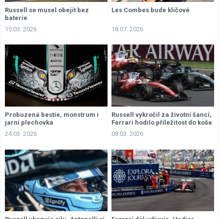
Russell se musel obejít bez
Les Combes bude klíčové
baterie
15.03. 2026
18.07. 2026
Probuzená bestie, monstrum i
Russell vykročil za životní šancí,
jarní plechovka
Ferrari hodilo příležitost do koše
24.03. 2026
08.03. 2026