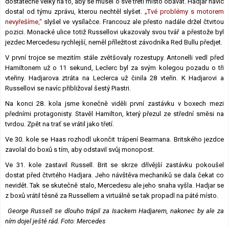
dostatečně velký na to, aby se musel o své třetí místo obávat. Hadjar navíc
dostal od týmu zprávu, kterou nechtěl slyšet.
„Tvé problémy s motorem
nevyřešíme,“
slyšel ve vysílačce. Francouz ale přesto nadále držel čtvrtou
pozici. Monacké ulice totiž Russellovi ukazovaly svou tvář a přestože byl
jezdec Mercedesu rychlejší, neměl příležitost závodníka Red Bullu předjet.
V první trojce se mezitím stále zvětšovaly rozestupy. Antonelli vedl před
Hamiltonem už o 11 sekund, Leclerc byl za svým kolegou pozadu o tři
vteřiny. Hadjarova ztráta na Leclerca už činila 28 vteřin. K Hadjarovi a
Russellovi se navíc přibližoval šestý Piastri.
Na konci 28. kola jsme konečně viděli první zastávku v boxech mezi
předními protagonisty. Stavěl Hamilton, který přezul ze střední směsi na
tvrdou. Zpět na trať se vrátil jako třetí.
Ve 30. kole se Haas rozhodl ukončit trápení Bearmana. Britského jezdce
zavolal do boxů s tím, aby odstavil svůj monopost.
Ve 31. kole zastavil Russell. Brit se skrze dřívější zastávku pokoušel
dostat před čtvrtého Hadjara. Jeho návštěva mechaniků se dala čekat co
nevidět. Tak se skutečně stalo, Mercedesu ale jeho snaha vyšla. Hadjar se
z boxů vrátil těsně za Russellem a virtuálně se tak propadl na páté místo.
George Russell se dlouho trápil za Isackem Hadjarem, nakonec by ale za
ním dojel ještě rád. Foto: Mercedes