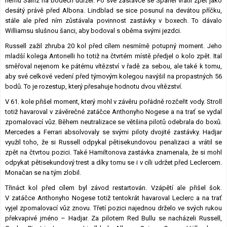
němu Sainz na bodech udržel. Po své zastávce se Španěl vrátil zpět jako
desátý právě před Albona. Lindblad se sice posunul na devátou příčku,
stále ale před ním zůstávala povinnost zastávky v boxech. To dávalo
Williamsu slušnou šanci, aby bodoval s oběma svými jezdci.
Russell zažil zhruba 20 kol před cílem nesmírně potupný moment. Jeho
mladší kolega Antonelli ho totiž na čtvrtém místě předjel o kolo zpět. Ital
směřoval nejenom ke pátému vítězství v řadě za sebou, ale také k tomu,
aby své celkové vedení před týmovým kolegou navýšil na propastných 56
bodů. To je rozestup, který přesahuje hodnotu dvou vítězství.
V 61. kole přišel moment, který mohl v závěru pořádně rozčeřit vody. Stroll
totiž havaroval v závěrečné zatáčce Anthonyho Nogese a na trať se vydal
zpomalovací vůz. Během neutralizace se většina pilotů odebrala do boxů.
Mercedes a Ferrari absolvovaly se svými piloty dvojité zastávky. Hadjar
využil toho, že si Russell odpykal pětisekundovou penalizaci a vrátil se
zpět na čtvrtou pozici. Také Hamiltonova zastávka znamenala, že si mohl
odpykat pětisekundový trest a díky tomu se i v cíli udržet před Leclercem.
Monačan se na tým zlobil.
Třináct kol před cílem byl závod restartován. Vzápětí ale přišel šok.
V zatáčce Anthonyho Nogese totiž tentokrát havaroval Leclerc a na trať
vyjel zpomalovací vůz znovu. Třetí pozici najednou drželo ve svých rukou
překvapivé jméno – Hadjar. Za pilotem Red Bullu se nacházeli Russell,