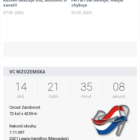
Russell ukazuje sílu, Antonelli si
Ferrari dál udivuje, Hadjar
zavařil
chybuje
07.03. 2026
23.05. 2025
VC NIZOZEMSKA
14
21
35
07
dnů
hodin
minut
sekund
Circuit Zandvoort
72 kol x 4259 m
Rekord okruhu:
1:11.097
2021 Lewis Hamilton (Mercedes)