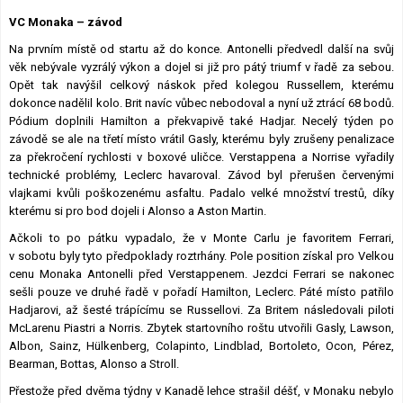
Lexikon F1
VC Monaka – závod
Na prvním místě od startu až do konce. Antonelli předvedl další na svůj
věk nebývale vyzrálý výkon a dojel si již pro pátý triumf v řadě za sebou.
Opět tak navýšil celkový náskok před kolegou Russellem, kterému
dokonce nadělil kolo. Brit navíc vůbec nebodoval a nyní už ztrácí 68 bodů.
Pódium doplnili Hamilton a překvapivě také Hadjar. Necelý týden po
závodě se ale na třetí místo vrátil Gasly, kterému byly zrušeny penalizace
za překročení rychlosti v boxové uličce. Verstappena a Norrise vyřadily
technické problémy, Leclerc havaroval. Závod byl přerušen červenými
vlajkami kvůli poškozenému asfaltu. Padalo velké množství trestů, díky
kterému si pro bod dojeli i Alonso a Aston Martin.
Ačkoli to po pátku vypadalo, že v Monte Carlu je favoritem Ferrari,
v sobotu byly tyto předpoklady roztrhány. Pole position získal pro Velkou
cenu Monaka Antonelli před Verstappenem. Jezdci Ferrari se nakonec
sešli pouze ve druhé řadě v pořadí Hamilton, Leclerc. Páté místo patřilo
Hadjarovi, až šesté trápícímu se Russellovi. Za Britem následovali piloti
McLarenu Piastri a Norris. Zbytek startovního roštu utvořili Gasly, Lawson,
Albon, Sainz, Hülkenberg, Colapinto, Lindblad, Bortoleto, Ocon, Pérez,
Bearman, Bottas, Alonso a Stroll.
Přestože před dvěma týdny v Kanadě lehce strašil déšť, v Monaku nebylo