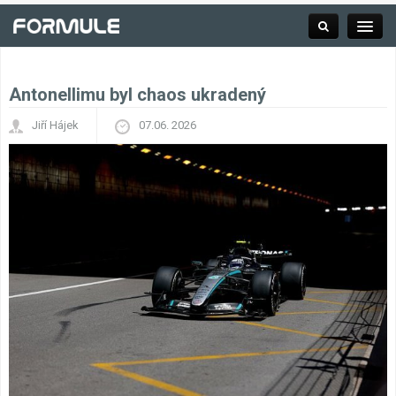
Antonellimu byl chaos ukradený
Rubrika
Jiří Hájek
07.06. 2026
Závodní série
Kalendář F1
Výsledky F1
Týmy a jezdci F1
Okruhy F1