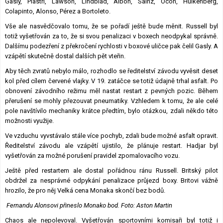
Gasly, Piastri, Lawson, Lindblad, Albon, Sainz, Ocon, Hülkenberg,
Colapinto, Alonso, Pérez a Bortoleto.
Vše ale nasvědčovalo tomu, že se pořadí ještě bude měnit. Russell byl
totiž vyšetřován za to, že si svou penalizaci v boxech neodpykal správně.
Dalšímu podezření z překročení rychlosti v boxové uličce pak čelil Gasly. A
vzápětí skutečně dostal dalších pět vteřin.
Aby těch zvratů nebylo málo, rozhodlo se ředitelství závodu vyvěsit deset
kol před cílem červené vlajky. V 19. zatáčce se totiž údajně trhal asfalt. Po
obnovení závodního režimu měl nastat restart z pevných pozic. Během
přerušení se mohly přezouvat pneumatiky. Vzhledem k tomu, že ale celé
pole navštívilo mechaniky krátce předtím, bylo otázkou, zdali někdo této
možnosti využije.
Ve vzduchu vyvstávalo stále více pochyb, zdali bude možné asfalt opravit.
Ředitelství závodu ale vzápětí ujistilo, že plánuje restart. Hadjar byl
vyšetřován za možné porušení pravidel zpomalovacího vozu.
Ještě před restartem ale dostal pořádnou ránu Russell. Britský pilot
obdržel za nesprávné odpykání penalizace průjezd boxy. Britovi vážně
hrozilo, že pro něj Velká cena Monaka skončí bez bodů.
Fernandu Alonsovi přineslo Monako bod. Foto: Aston Martin
Chaos ale nepolevoval. Vyšetřován sportovními komisaři byl totiž i