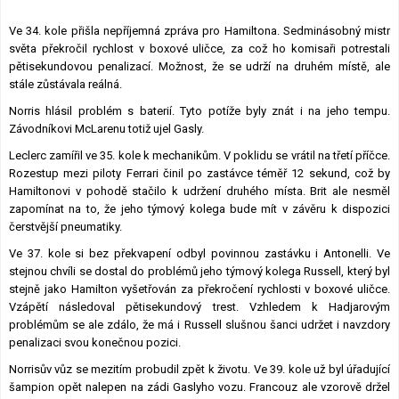
Ve 34. kole přišla nepříjemná zpráva pro Hamiltona. Sedminásobný mistr
světa překročil rychlost v boxové uličce, za což ho komisaři potrestali
pětisekundovou penalizací. Možnost, že se udrží na druhém místě, ale
stále zůstávala reálná.
Norris hlásil problém s baterií. Tyto potíže byly znát i na jeho tempu.
Závodníkovi McLarenu totiž ujel Gasly.
Leclerc zamířil ve 35. kole k mechanikům. V poklidu se vrátil na třetí příčce.
Rozestup mezi piloty Ferrari činil po zastávce téměř 12 sekund, což by
Hamiltonovi v pohodě stačilo k udržení druhého místa. Brit ale nesměl
zapomínat na to, že jeho týmový kolega bude mít v závěru k dispozici
čerstvější pneumatiky.
Ve 37. kole si bez překvapení odbyl povinnou zastávku i Antonelli. Ve
stejnou chvíli se dostal do problémů jeho týmový kolega Russell, který byl
stejně jako Hamilton vyšetřován za překročení rychlosti v boxové uličce.
Vzápětí následoval pětisekundový trest. Vzhledem k Hadjarovým
problémům se ale zdálo, že má i Russell slušnou šanci udržet i navzdory
penalizaci svou konečnou pozici.
Norrisův vůz se mezitím probudil zpět k životu. Ve 39. kole už byl úřadující
šampion opět nalepen na zádi Gaslyho vozu. Francouz ale vzorově držel