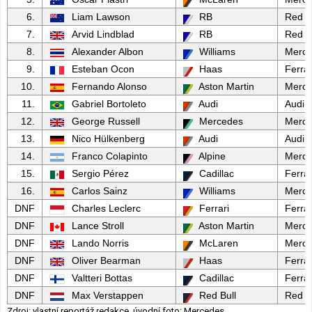
6.
Liam Lawson
RB
Red B
7.
Arvid Lindblad
RB
Red B
8.
Alexander Albon
Williams
Merc
9.
Esteban Ocon
Haas
Ferrar
10.
Fernando Alonso
Aston Martin
Merc
11.
Gabriel Bortoleto
Audi
Audi
12.
George Russell
Mercedes
Merc
13.
Nico Hülkenberg
Audi
Audi
14.
Franco Colapinto
Alpine
Merc
15.
Sergio Pérez
Cadillac
Ferrar
16.
Carlos Sainz
Williams
Merc
DNF
Charles Leclerc
Ferrari
Ferrar
DNF
Lance Stroll
Aston Martin
Merc
DNF
Lando Norris
McLaren
Merc
DNF
Oliver Bearman
Haas
Ferrar
DNF
Valtteri Bottas
Cadillac
Ferrar
DNF
Max Verstappen
Red Bull
Red B
Zdroj: vlastní reportáž redakce, úvodní foto: Mercedes