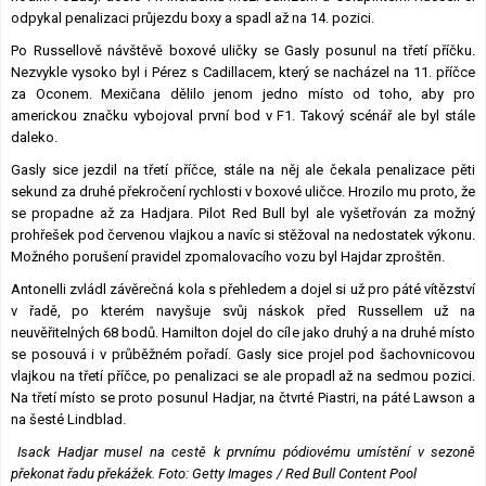
odpykal penalizaci průjezdu boxy a spadl až na 14. pozici.
Po Russellově návštěvě boxové uličky se Gasly posunul na třetí příčku.
Nezvykle vysoko byl i Pérez s Cadillacem, který se nacházel na 11. příčce
za Oconem. Mexičana dělilo jenom jedno místo od toho, aby pro
americkou značku vybojoval první bod v F1. Takový scénář ale byl stále
daleko.
Gasly sice jezdil na třetí příčce, stále na něj ale čekala penalizace pěti
sekund za druhé překročení rychlosti v boxové uličce. Hrozilo mu proto, že
se propadne až za Hadjara. Pilot Red Bull byl ale vyšetřován za možný
prohřešek pod červenou vlajkou a navíc si stěžoval na nedostatek výkonu.
Možného porušení pravidel zpomalovacího vozu byl Hajdar zproštěn.
Antonelli zvládl závěrečná kola s přehledem a dojel si už pro páté vítězství
v řadě, po kterém navyšuje svůj náskok před Russellem už na
neuvěřitelných 68 bodů. Hamilton dojel do cíle jako druhý a na druhé místo
se posouvá i v průběžném pořadí. Gasly sice projel pod šachovnicovou
vlajkou na třetí příčce, po penalizaci se ale propadl až na sedmou pozici.
Na třetí místo se proto posunul Hadjar, na čtvrté Piastri, na páté Lawson a
na šesté Lindblad.
Isack Hadjar musel na cestě k prvnímu pódiovému umístění v sezoně
překonat řadu překážek. Foto: Getty Images / Red Bull Content Pool