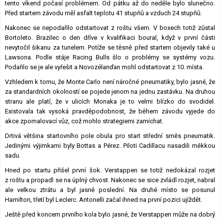
tento víkend počasí problémem. Od pátku až do neděle bylo slunečno.
Před startem závodu měl asfalt teplotu 41 stupňů a vzduch 24 stupňů.
Nakonec se nepodařilo odstartovat z roštu všem. V boxech totiž zůstal
Bortoleto. Brazilec o den dříve v kvalifikaci boural, když v první části
nevytočil šikanu za tunelem. Potíže se těsně před startem objevily také u
Lawsona. Podle stáje Racing Bulls šlo o problémy se systémy vozu.
Podařilo se je ale vyřešit a Novozélanďan mohl odstartovat z 10. místa.
Vzhledem k tomu, že Monte Carlo není náročné pneumatiky, bylo jasné, že
za standardních okolností se pojede jenom na jednu zastávku. Na druhou
stranu ale platí, že v ulicích Monaka je to velmi blízko do svodidel.
Existovala tak vysoká pravděpodobnost, že během závodu vyjede do
akce zpomalovací vůz, což mohlo strategiemi zamíchat.
Drtivá většina startovního pole obula pro start střední směs pneumatik.
Jedinými výjimkami byly Bottas a Pérez. Piloti Cadillacu nasadili měkkou
sadu.
Hned po startu přišel první šok. Verstappen se totiž nedokázal rozjet
z roštu a propadl se na úplný chvost. Nakonec se sice zvládl rozjet, nabral
ale velkou ztrátu a byl jasně poslední. Na druhé místo se posunul
Hamilton, třetí byl Leclerc. Antonelli začal ihned na první pozici ujíždět.
Ještě před koncem prvního kola bylo jasné, že Verstappen může na dobrý