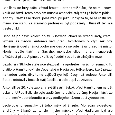
měla roztržku již v prvním volném tréninku.
Cadillacu se brzy začal závod hroutit. Bottas totiž hlásil, že se mu znovu
kouří od brzd. Tento problém musela americká stáj řešit již během pátku i
soboty. Pérez zase dostal penalizaci průjezdu boxy za to, že na roštu stál
mimo své stání. Ze stejného prohřešku byl podezřelý i Russell, ten ale
trestu unikl.
Ocon se po devíti kolech objevil v boxech. Zbavil se střední sady, kterou
vyměnil za tvrdou. Antonelli vedl před Hamiltonem o čtyři sekundy.
Nejtěsnější duel v rámci bodované desítky se odehrával o sedmé místo.
Norris nadále tlačil na Gaslyho, monacké ulice mu ale nenabízely
příležitost pilota Alpine pokořit, byť seděl v papírově silnějším voze.
Jezdci si v 18. kole stále více stěžovali na opotřebení svých pneumatik. To
platilo o Hamiltonovi, ale třeba také o Hadjarovi. Hülkenberg, který přezul
na tvrdou sadu, díky tomu zajížděl rychlejší časy než vedoucí Antonelli.
Bottas odstavil v boxech svůj Cadillac a odstoupil ze závodu.
Antonelli ve 20. kole zabral a zvýšil svůj náskok před Hamiltonem na pět
sekund. U Red Bullu ale bylo zaděláno na další problémy. Hadjar hlásil, že
motor není v dobré kondici a brzy podle jeho názoru cosi vybouchne.
Leclercovy pneumatiky už toho měly plné zuby. Monačan vycestoval
z dráhy v šikaně za tunelem, jeho náskok před Hadjarem byl ale