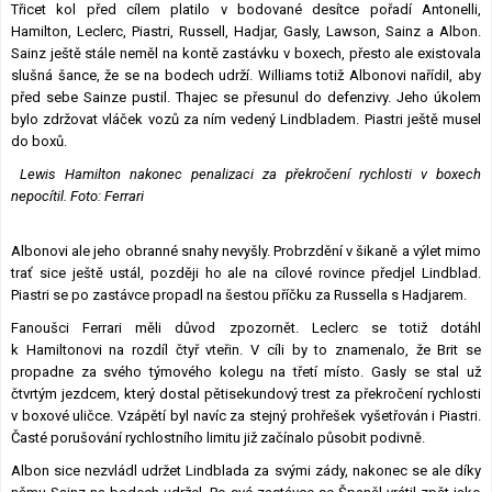
Třicet kol před cílem platilo v bodované desítce pořadí Antonelli,
Hamilton, Leclerc, Piastri, Russell, Hadjar, Gasly, Lawson, Sainz a Albon.
Sainz ještě stále neměl na kontě zastávku v boxech, přesto ale existovala
slušná šance, že se na bodech udrží. Williams totiž Albonovi nařídil, aby
před sebe Sainze pustil. Thajec se přesunul do defenzivy. Jeho úkolem
bylo zdržovat vláček vozů za ním vedený Lindbladem. Piastri ještě musel
do boxů.
Lewis Hamilton nakonec penalizaci za překročení rychlosti v boxech
nepocítil. Foto: Ferrari
Albonovi ale jeho obranné snahy nevyšly. Probrzdění v šikaně a výlet mimo
trať sice ještě ustál, později ho ale na cílové rovince předjel Lindblad.
Piastri se po zastávce propadl na šestou příčku za Russella s Hadjarem.
Fanoušci Ferrari měli důvod zpozornět. Leclerc se totiž dotáhl
k Hamiltonovi na rozdíl čtyř vteřin. V cíli by to znamenalo, že Brit se
propadne za svého týmového kolegu na třetí místo. Gasly se stal už
čtvrtým jezdcem, který dostal pětisekundový trest za překročení rychlosti
v boxové uličce. Vzápětí byl navíc za stejný prohřešek vyšetřován i Piastri.
Časté porušování rychlostního limitu již začínalo působit podivně.
Albon sice nezvládl udržet Lindblada za svými zády, nakonec se ale díky