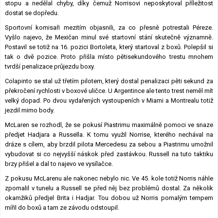
stopu a nedělal chyby, díky čemuž Norrisovi neposkytoval příležitost
dostat se dopředu.
Sportovní komisaři mezitím objasnili, za co přesně potrestali Péreze.
Vyšlo najevo, že Mexičan minul své startovní stání skutečně významně.
Postavil se totiž na 16. pozici Bortoleta, který startoval z boxů. Polepšil si
tak o dvě pozice. Proto přišla místo pětisekundového trestu mnohem
tvrdší penalizace průjezdu boxy.
Colapinto se stal už třetím pilotem, který dostal penalizaci pěti sekund za
překročení rychlosti v boxové uličce. U Argentince ale tento trest neměl mít
velký dopad. Po dvou vydařených vystoupeních v Miami a Montrealu totiž
jezdil mimo body.
McLaren se rozhodl, že se pokusí Piastrimu maximálně pomoci ve snaze
předjet Hadjara a Russella. K tomu využil Norrise, kterého nechával na
dráze s cílem, aby brzdil pilota Mercedesu za sebou a Piastrimu umožnil
vybudovat si co nejvyšší náskok před zastávkou. Russell na tuto taktiku
brzy přišel a dal to najevo ve vysílačce.
Z pokusu McLarenu ale nakonec nebylo nic. Ve 45. kole totiž Norris náhle
zpomalil v tunelu a Russell se před něj bez problémů dostal. Za několik
okamžiků předjel Brita i Hadjar. Tou dobou už Norris pomalým tempem
mířil do boxů a tam ze závodu odstoupil.