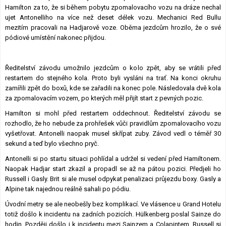
Hamilton za to, že si během pobytu zpomalovacího vozu na dráze nechal
ujet Antonelliho na více než deset délek vozu. Mechanici Red Bullu
mezitím pracovali na Hadjarově voze. Oběma jezdcům hrozilo, že o své
pódiové umístění nakonec přijdou.
Ředitelství závodu umožnilo jezdcům o kolo zpět, aby se vrátili před
restartem do stejného kola. Proto byli vysláni na trať. Na konci okruhu
zamířili zpět do boxů, kde se zařadili na konec pole. Následovala dvě kola
za zpomalovacím vozem, po kterých měl přijít start z pevných pozic.
Hamilton si mohl před restartem oddechnout. Ředitelství závodu se
rozhodlo, že ho nebude za prohřešek vůči pravidlům zpomalovacího vozu
vyšetřovat. Antonelli naopak musel skřípat zuby. Závod vedl o téměř 30
sekund a teď bylo všechno pryč.
Antonelli si po startu situaci pohlídal a udržel si vedení před Hamiltonem.
Naopak Hadjar start zkazil a propadl se až na pátou pozici. Předjeli ho
Russell i Gasly. Brit si ale musel odpykat penalizaci průjezdu boxy. Gasly a
Alpine tak najednou reálně sahali po pódiu.
Úvodní metry se ale neobešly bez komplikací. Ve vlásence u Grand Hotelu
totiž došlo k incidentu na zadních pozicích. Hülkenberg poslal Sainze do
hodin. Později došlo i k incidentu mezi Sainzem a Colapintem. Russell si