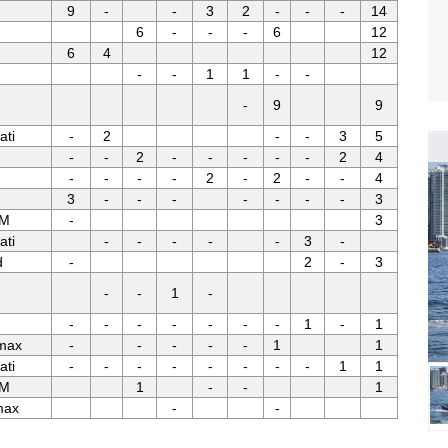
9
-
-
3
2
-
-
-
14
6
-
-
-
6
12
6
4
12
-
-
1
1
-
-
-
9
9
ati
-
2
-
-
3
5
-
-
2
-
-
-
-
-
2
4
-
-
-
-
2
-
2
-
-
4
3
-
-
-
-
-
-
-
3
RM
-
3
ati
-
-
-
-
-
3
-
d
-
2
-
3
-
-
1
-
-
-
-
-
-
-
-
1
-
1
imax
-
-
-
-
-
1
1
ati
-
-
-
-
-
-
-
-
1
1
RM
1
-
-
1
max
-
-