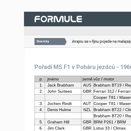
26.07.2026
VC Bahrajnu se v říjnu pojede na malajsijs
Novinky
Pořadí MS F1 v Poháru jezdců - 196
p.
jméno
země
vůz / motor
1.
Jack Brabham
AUS
Brabham BT19 / Re
2.
John Surtees
GBR
Ferrari 312 / Ferrari
Cooper T81 / Maser
3.
Jochen Rindt
AUT
Cooper T81 / Maser
4.
Denis Hulme
NZL
Brabham BT22 / Cl
Brabham BT20 / Re
5.
Graham Hill
GBR
BRM P261 / BRM
6.
Jim Clark
GBR
Lotus 33 / Climax