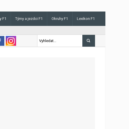
y F1
Týmy a jezdci F1
Okruhy F1
Lexikon F1
s v Maďarsku letos poprvé vyhrál kvalifikaci