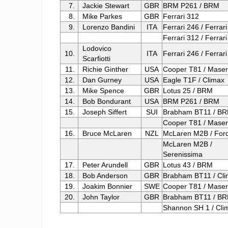
7.
Jackie Stewart
GBR
BRM P261 / BRM
8.
Mike Parkes
GBR
Ferrari 312
9.
Lorenzo Bandini
ITA
Ferrari 246 / Ferrari
Ferrari 312 / Ferrari
Lodovico
10.
ITA
Ferrari 246 / Ferrari
Scarfiotti
11.
Richie Ginther
USA
Cooper T81 / Maser
12.
Dan Gurney
USA
Eagle T1F / Climax
13.
Mike Spence
GBR
Lotus 25 / BRM
14.
Bob Bondurant
USA
BRM P261 / BRM
15.
Joseph Siffert
SUI
Brabham BT11 / B
Cooper T81 / Maser
16.
Bruce McLaren
NZL
McLaren M2B / For
McLaren M2B /
Serenissima
17.
Peter Arundell
GBR
Lotus 43 / BRM
18.
Bob Anderson
GBR
Brabham BT11 / Cl
19.
Joakim Bonnier
SWE
Cooper T81 / Maser
20.
John Taylor
GBR
Brabham BT11 / B
Shannon SH 1 / Cli