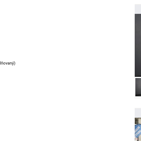
lňovaný)