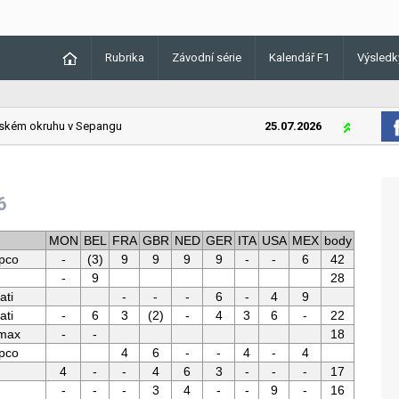
Rubrika
Závodní série
Kalendář F1
Výsledk
kém okruhu v Sepangu
25.07.2026
Lando Norri
6
MON
BEL
FRA
GBR
NED
GER
ITA
USA
MEX
body
pco
-
(3)
9
9
9
9
-
-
6
42
-
9
28
ati
-
-
-
6
-
4
9
ati
-
6
3
(2)
-
4
3
6
-
22
imax
-
-
18
pco
4
6
-
-
4
-
4
4
-
-
4
6
3
-
-
-
17
-
-
-
3
4
-
-
9
-
16