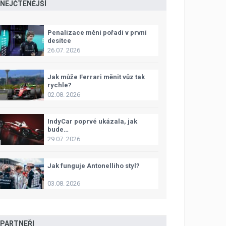
NEJČTENĚJŠÍ
Penalizace mění pořadí v první
desítce
26.07. 2026
Jak může Ferrari měnit vůz tak
rychle?
02.08. 2026
IndyCar poprvé ukázala, jak
bude…
29.07. 2026
Jak funguje Antonelliho styl?
03.08. 2026
PARTNEŘI