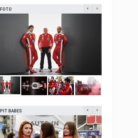
FOTO
8
7
7
4
4
3
PIT BABES
2
2