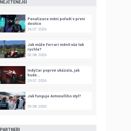
NEJČTENĚJŠÍ
Penalizace mění pořadí v první
desítce
26.07. 2026
Jak může Ferrari měnit vůz tak
rychle?
02.08. 2026
IndyCar poprvé ukázala, jak
bude…
29.07. 2026
Jak funguje Antonelliho styl?
03.08. 2026
PARTNEŘI