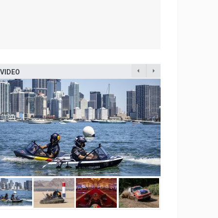
77
50
VIDEO
42
41
24
14
9