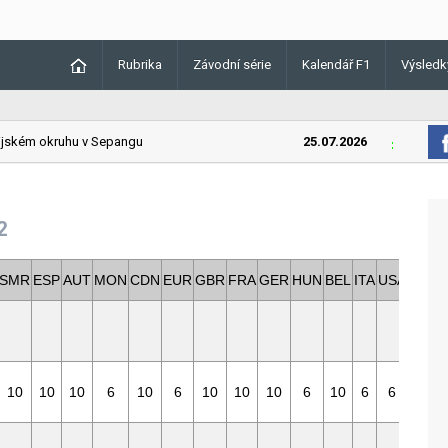
Rubrika
Závodní série
Kalendář F1
Výsledk
ském okruhu v Sepangu
25.07.2026
Lando Norr
2
SMR
ESP
AUT
MON
CDN
EUR
GBR
FRA
GER
HUN
BEL
ITA
USA
JPN
b
10
10
10
6
10
6
10
10
10
6
10
6
6
10