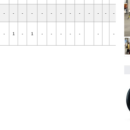
-
-
-
-
-
-
-
-
-
-
-
-
-
-
-
1
-
1
-
-
-
-
-
-
-