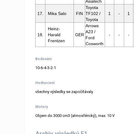
Asiatech
Toyota
17.
Mika Salo
FIN
TF102 /
1
-
1
Toyota
Arrows
Heinz-
A23 /
18.
Harald
GER
-
-
-
Ford
Frentzen
Cosworth
Bodování
10-6-4-3-2-1
Hodnocení
všechny výsledky se započítávaly
Motory
Objem do 3000 cm3 (atmosférický), max. 10 V
Archiv výsledků F1