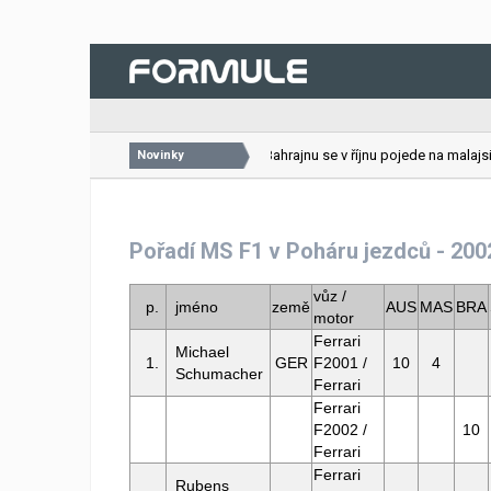
26.07.2026
VC Bahrajnu se v říjnu pojede na malajsij
Novinky
Pořadí MS F1 v Poháru jezdců - 200
vůz /
p.
jméno
země
AUS
MAS
BRA
motor
Ferrari
Michael
1.
GER
F2001 /
10
4
Schumacher
Ferrari
Ferrari
F2002 /
10
Ferrari
Ferrari
Rubens