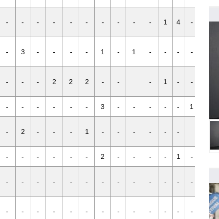
-
-
-
-
-
-
-
-
-
-
1
4
-
-
-
3
-
-
-
-
1
-
1
-
-
-
-
-
-
-
-
2
2
2
-
-
-
1
-
-
-
-
-
-
-
-
-
3
-
-
-
-
-
1
-
-
2
-
-
-
1
-
-
-
-
-
-
-
-
-
-
-
-
-
2
-
-
-
-
1
-
-
-
-
-
-
-
-
-
-
-
-
-
-
-
2
-
-
-
-
-
-
-
-
-
-
-
-
-
-