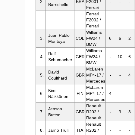
2.
BRA
F2001 /
-
-
-
Barrichello
Ferrari
Ferrari
F2002 /
Ferrari
Williams
Juan Pablo
3.
COL
FW24 /
6
6
2
Montoya
BMW
Williams
Ralf
4.
GER
FW24 /
-
10
6
Schumacher
BMW
McLaren
David
5.
GBR
MP4-17 /
-
-
4
Coulthard
Mercedes
McLaren
Kimi
6.
FIN
MP4-17 /
4
-
-
Räikkönen
Mercedes
Renault
Jenson
7.
GBR
R202 /
-
3
3
Button
Renault
Renault
8.
Jarno Trulli
ITA
R202 /
-
-
-