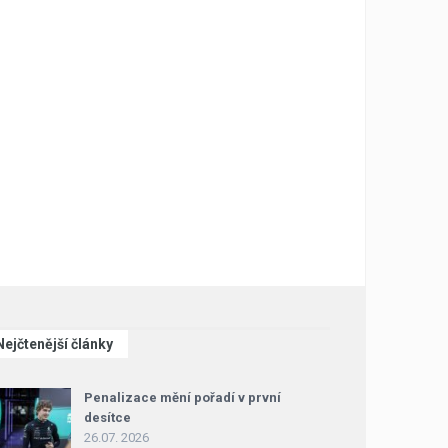
Nejčtenější články
Penalizace mění pořadí v první
desítce
26.07. 2026