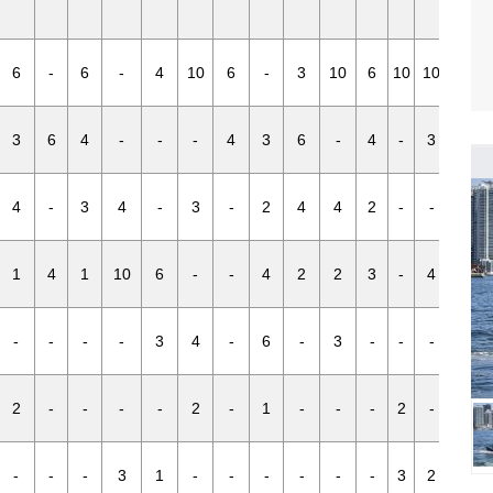
6
-
6
-
4
10
6
-
3
10
6
10
10
6
3
6
4
-
-
-
4
3
6
-
4
-
3
3
4
-
3
4
-
3
-
2
4
4
2
-
-
-
1
4
1
10
6
-
-
4
2
2
3
-
4
-
-
-
-
-
3
4
-
6
-
3
-
-
-
4
2
-
-
-
-
2
-
1
-
-
-
2
-
1
-
-
-
3
1
-
-
-
-
-
-
3
2
-