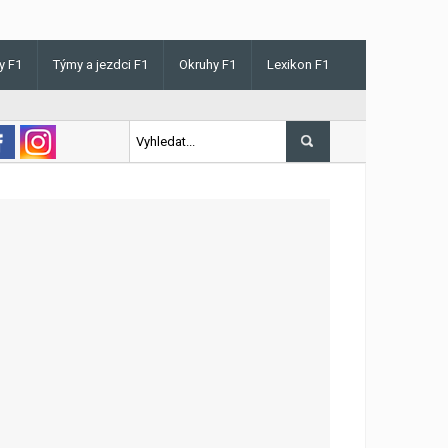
y F1
Týmy a jezdci F1
Okruhy F1
Lexikon F1
is v Maďarsku letos poprvé vyhrál kvalifikaci
ody
144