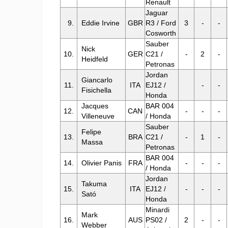
Renault
Jaguar
9.
Eddie Irvine
GBR
R3 / Ford
3
-
-
Cosworth
Sauber
Nick
10.
GER
C21 /
-
2
-
Heidfeld
Petronas
Jordan
Giancarlo
11.
ITA
EJ12 /
-
-
Fisichella
Honda
Jacques
BAR 004
12.
CAN
-
-
-
Villeneuve
/ Honda
Sauber
Felipe
13.
BRA
C21 /
-
1
-
Massa
Petronas
BAR 004
14.
Olivier Panis
FRA
-
-
-
/ Honda
Jordan
Takuma
15.
ITA
EJ12 /
-
-
-
Sató
Honda
Minardi
Mark
16.
AUS
PS02 /
2
-
-
Webber