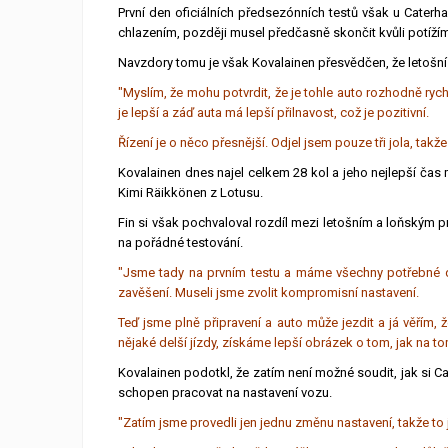
První den oficiálních předsezónních testů však u Caterh
chlazením, později musel předčasně skončit kvůli potížím 
Navzdory tomu je však Kovalainen přesvědčen, že letošní
"Myslím, že mohu potvrdit, že je tohle auto rozhodně rych
je lepší a záď auta má lepší přilnavost, což je pozitivní.
Řízení je o něco přesnější. Odjel jsem pouze tři jola, tak
Kovalainen dnes najel celkem 28 kol a jeho nejlepší čas m
Kimi Räikkönen z Lotusu.
Fin si však pochvaloval rozdíl mezi letošním a loňským p
na pořádné testování.
"Jsme tady na prvním testu a máme všechny potřebné dí
zavěšení. Museli jsme zvolit kompromisní nastavení.
Teď jsme plně připravení a auto může jezdit a já věřím
nějaké delší jízdy, získáme lepší obrázek o tom, jak na tom
Kovalainen podotkl, že zatím není možné soudit, jak si C
schopen pracovat na nastavení vozu.
"Zatím jsme provedli jen jednu změnu nastavení, takže to 