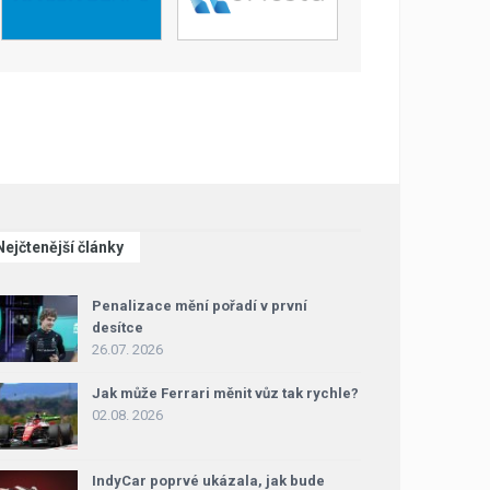
Nejčtenější články
Penalizace mění pořadí v první
desítce
26.07. 2026
Jak může Ferrari měnit vůz tak rychle?
02.08. 2026
IndyCar poprvé ukázala, jak bude