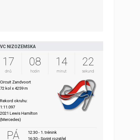
VC NIZOZEMSKA
17
08
14
21
dnů
hodin
minut
sekund
Circuit Zandvoort
72 kol x 4259 m
Rekord okruhu:
1:11.097
2021 Lewis Hamilton
(Mercedes)
PÁ
12:30 - 1. trénink
16:30 - Sprint rozstřel