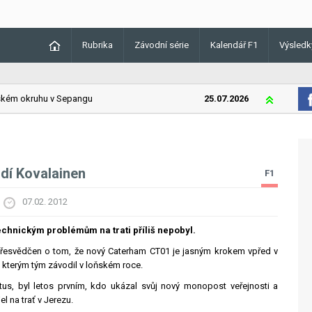
Rubrika
Závodní série
Kalendář F1
Výsledk
ém okruhu v Sepangu
25.07.2026
Lando Norris
dí Kovalainen
F1
07.02. 2012
technickým problémům na trati příliš nepobyl.
 přesvědčen o tom, že nový Caterham CT01 je jasným krokem vpřed v
 kterým tým závodil v loňském roce.
tus, byl letos prvním, kdo ukázal svůj nový monopost veřejnosti a
l na trať v Jerezu.