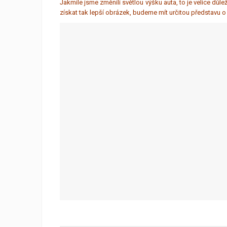
Jakmile jsme změnili světlou výšku auta, to je velice důle
získat tak lepší obrázek, budeme mít určitou představu o t