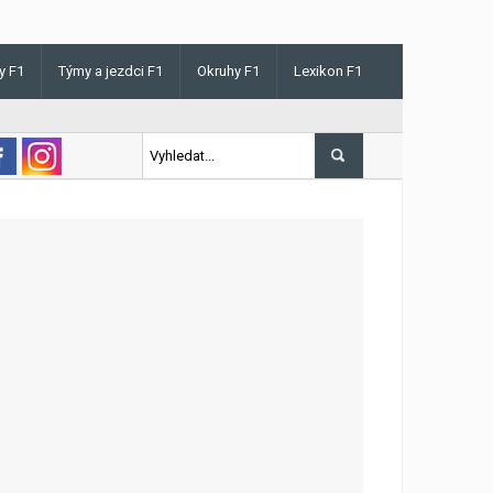
y F1
Týmy a jezdci F1
Okruhy F1
Lexikon F1
 v Maďarsku letos poprvé vyhrál kvalifikaci