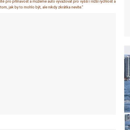
žité pro přilnavost a můžeme auto vyvažovat pro vyšší i nižší rychlost a
om, jak by to mohlo být, ale nikdy zkrátka nevíte."