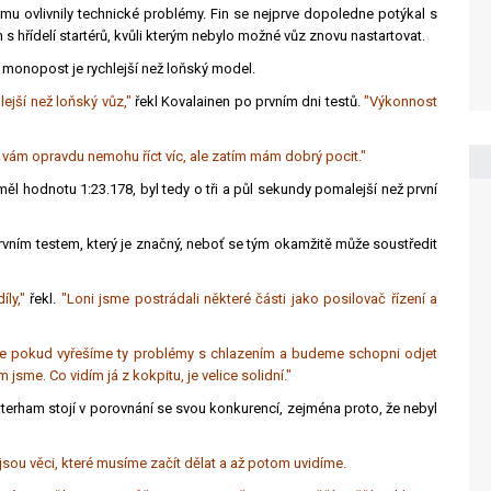
amu ovlivnily technické problémy. Fin se nejprve dopoledne potýkal s
s hřídelí startérů, kvůli kterým nebylo možné vůz znovu nastartovat.
 monopost je rychlejší než loňský model.
lejší než loňský vůz,"
řekl Kovalainen po prvním dni testů.
"Výkonnost
že vám opravdu nemohu říct víc, ale zatím mám dobrý pocit."
ěl hodnotu 1:23.178, byl tedy o tři a půl sekundy pomalejší než první
rvním testem, který je značný, neboť se tým okamžitě může soustředit
ly,"
řekl.
"Loni jsme postrádali některé části jako posilovač řízení a
, že pokud vyřešíme ty problémy s chlazením a budeme schopni odjet
 jsme. Co vidím já z kokpitu, je velice solidní."
aterham stojí v porovnání se svou konkurencí, zejména proto, že nebyl
jsou věci, které musíme začít dělat a až potom uvidíme.