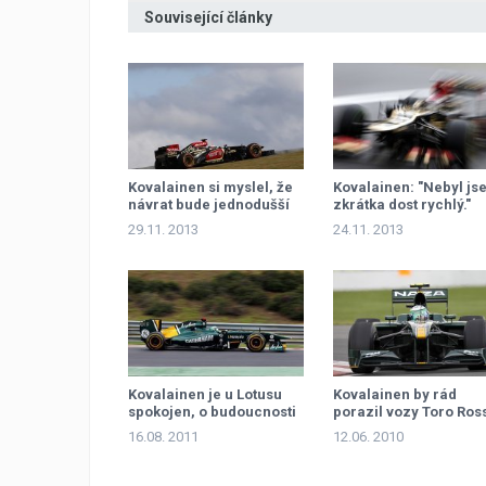
Související články
Kovalainen si myslel, že
Kovalainen: "Nebyl js
návrat bude jednodušší
zkrátka dost rychlý."
29.11. 2013
24.11. 2013
Kovalainen je u Lotusu
Kovalainen by rád
spokojen, o budoucnosti
porazil vozy Toro Ros
nepřemýšli
16.08. 2011
12.06. 2010