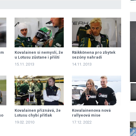
em
Kovalainen si nemyslí, že
Räikkönena pro zbytek
u Lotusu zůstane i příští
sezóny nahradí
rok
Kovalainen
15.11. 2013
14.11. 2013
Kovalainen přiznává, že
Kovalainenova nová
so
Lotusu chybí přítlak
rallyeová mise
19.02. 2010
17.12. 2022