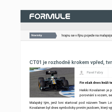
26.07.2026
VC Bahrajnu se v říjnu pojede na malajsijsk
Novinky
CT01 je rozhodně krokem vpřed, tvr
Pavel Fabry
Fin však dnes kvůli 
Heikki Kovalainen je
porovnání s vozem, se
Malajský tým, jenž loni startoval pod názvem Team Lo
Kovalainen byl dnes symbolicky prvním jezdcem, který vyje