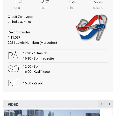
dnů
hodin
minut
sekund
Circuit Zandvoort
72 kol x 4259 m
Rekord okruhu:
1:11.097
2021 Lewis Hamilton (Mercedes)
PÁ
12:30 - 1. trénink
16:30 - Sprint rozstřel
SO
12:00 - Sprint
16:00 - Kvalifikace
NE
15:00 - Závod
VIDEO