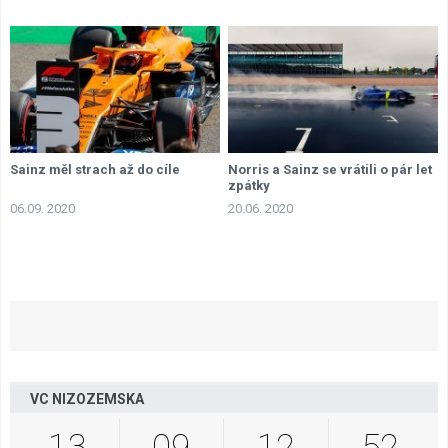
Sainz měl strach až do cíle
Norris a Sainz se vrátili o pár let
zpátky
06.09. 2020
20.06. 2020
VC NIZOZEMSKA
13
09
12
51