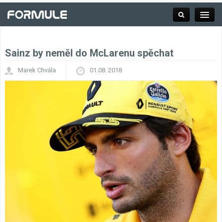
Sainz by neměl do McLarenu spěchat
Rubrika
Marek Chvála
01.08. 2018
Závodní série
Kalendář F1
Výsledky F1
Týmy a jezdci F1
Okruhy F1