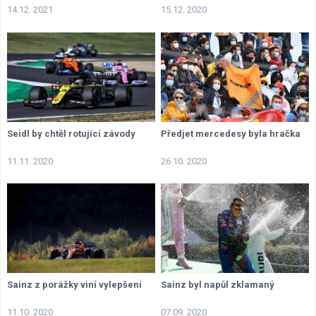
14.12. 2021
15.12. 2020
Seidl by chtěl rotující závody
Předjet mercedesy byla hračka
11.11. 2020
26.10. 2020
Sainz z porážky viní vylepšení
Sainz byl napůl zklamaný
11.10. 2020
07.09. 2020