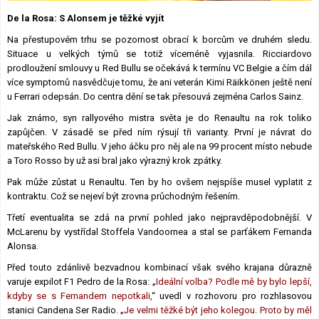
Lexikon F1
De la Rosa: S Alonsem je těžké vyjít
Na přestupovém trhu se pozornost obrací k borcům ve druhém sledu.
Situace u velkých týmů se totiž víceméně vyjasnila. Ricciardovo
prodloužení smlouvy u Red Bullu se očekává k termínu VC Belgie a čím dál
více symptomů nasvědčuje tomu, že ani veterán Kimi Räikkönen ještě není
u Ferrari odepsán. Do centra dění se tak přesouvá zejména Carlos Sainz.
Jak známo, syn rallyového mistra světa je do Renaultu na rok toliko
zapůjčen. V zásadě se před ním rýsují tři varianty. První je návrat do
mateřského Red Bullu. V jeho áčku pro něj ale na 99 procent místo nebude
a Toro Rosso by už asi bral jako výrazný krok zpátky.
Pak může zůstat u Renaultu. Ten by ho ovšem nejspíše musel vyplatit z
kontraktu. Což se nejeví být zrovna průchodným řešením.
Třetí eventualita se zdá na první pohled jako nejpravděpodobnější. V
McLarenu by vystřídal Stoffela Vandoornea a stal se parťákem Fernanda
Alonsa.
Před touto zdánlivě bezvadnou kombinací však svého krajana důrazně
varuje expilot F1 Pedro de la Rosa: „
Ideální volba? Podle mě by bylo lepší,
kdyby se s Fernandem nepotkali,
“ uvedl v rozhovoru pro rozhlasovou
stanici Candena Ser Radio. „
Je velmi těžké být jeho kolegou. Proto by měl