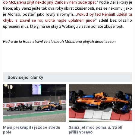
do McLarenu přijít někdo jiný, Carlos v něm bude trpět.
“ Podle De la Rosy je
třeba, aby Sainz ještě tak dva roky sbírat zkušenosti, než se někomu, jako
je Alonso, postaví jako rovný s rovným. „
Pokud by teď Renault udělal tu
chybu a zbavil se ho, určitě najde uplatnění jinde,
“ sdělil bez bližšího
upřesnění muž, který má se stájí z Wokingu vlastní bohaté zkušenosti.
Pedro de la Rosa strávil ve službách McLarenu plných deset sezon
Související články
Masi překvapil i jezdce středu
Sainz jel moc pomalu, Stroll
pole
příliš vpravo