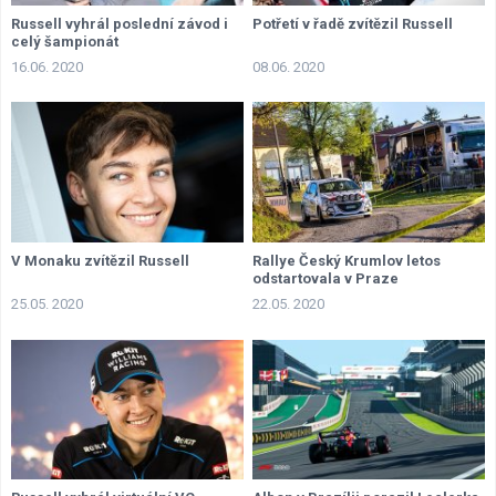
Russell vyhrál poslední závod i
Potřetí v řadě zvítězil Russell
celý šampionát
16.06. 2020
08.06. 2020
V Monaku zvítězil Russell
Rallye Český Krumlov letos
odstartovala v Praze
25.05. 2020
22.05. 2020