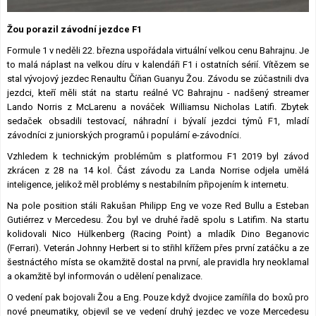
Lexikon F1
Žou porazil závodní jezdce F1
Formule 1 v neděli 22. března uspořádala virtuální velkou cenu Bahrajnu. Je
to malá náplast na velkou díru v kalendáři F1 i ostatních sérií. Vítězem se
stal vývojový jezdec Renaultu Číňan Guanyu Žou. Závodu se zúčastnili dva
jezdci, kteří měli stát na startu reálné VC Bahrajnu - nadšený streamer
Lando Norris z McLarenu a nováček Williamsu Nicholas Latifi. Zbytek
sedaček obsadili testovací, náhradní i bývalí jezdci týmů F1, mladí
závodníci z juniorských programů i populární e-závodníci.
Vzhledem k technickým problémům s platformou F1 2019 byl závod
zkrácen z 28 na 14 kol. Část závodu za Landa Norrise odjela umělá
inteligence, jelikož měl problémy s nestabilním připojením k internetu.
Na pole position stáli Rakušan Philipp Eng ve voze Red Bullu a Esteban
Gutiérrez v Mercedesu. Žou byl ve druhé řadě spolu s Latifim. Na startu
kolidovali Nico Hülkenberg (Racing Point) a mladík Dino Beganovic
(Ferrari). Veterán Johnny Herbert si to střihl křížem přes první zatáčku a ze
šestnáctého místa se okamžitě dostal na první, ale pravidla hry neoklamal
a okamžitě byl informován o udělení penalizace.
O vedení pak bojovali Žou a Eng. Pouze když dvojice zamířila do boxů pro
nové pneumatiky, objevil se ve vedení druhý jezdec ve voze Mercedesu