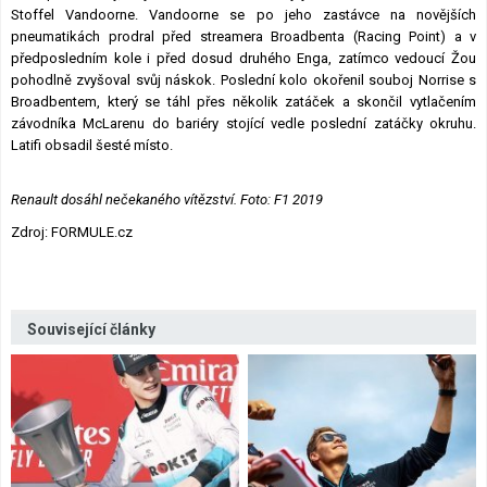
Stoffel Vandoorne. Vandoorne se po jeho zastávce na novějších
pneumatikách prodral před streamera Broadbenta (Racing Point) a v
předposledním kole i před dosud druhého Enga, zatímco vedoucí Žou
pohodlně zvyšoval svůj náskok. Poslední kolo okořenil souboj Norrise s
Broadbentem, který se táhl přes několik zatáček a skončil vytlačením
závodníka McLarenu do bariéry stojící vedle poslední zatáčky okruhu.
Latifi obsadil šesté místo.
Renault dosáhl nečekaného vítězství. Foto: F1 2019
Zdroj: FORMULE.cz
Související články