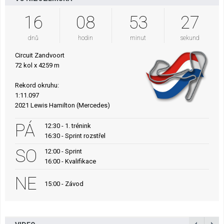
16
08
53
26
dnů
hodin
minut
sekund
Circuit Zandvoort
72 kol x 4259 m
Rekord okruhu:
1:11.097
2021 Lewis Hamilton (Mercedes)
PÁ
12:30 - 1. trénink
16:30 - Sprint rozstřel
SO
12:00 - Sprint
16:00 - Kvalifikace
NE
15:00 - Závod