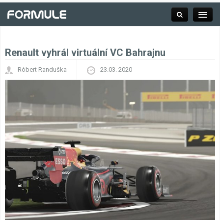
Renault vyhrál virtuální VC Bahrajnu
Rubrika
Róbert Randuška
23.03. 2020
Závodní série
Kalendář F1
Výsledky F1
Týmy a jezdci F1
Okruhy F1