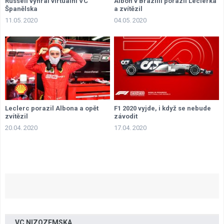
Russell vyhrál virtuální VC
Albon v Brazílii porazil Leclerka
Španělska
a zvítězil
11.05. 2020
04.05. 2020
Leclerc porazil Albona a opět
F1 2020 vyjde, i když se nebude
zvítězil
závodit
20.04. 2020
17.04. 2020
VC NIZOZEMSKA