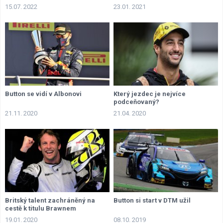
15.07. 2022
23.01. 2021
Button se vidí v Albonovi
Který jezdec je nejvíce
podceňovaný?
21.11. 2020
21.04. 2020
Britský talent zachráněný na
Button si start v DTM užil
cestě k titulu Brawnem
19.01. 2020
08.10. 2019