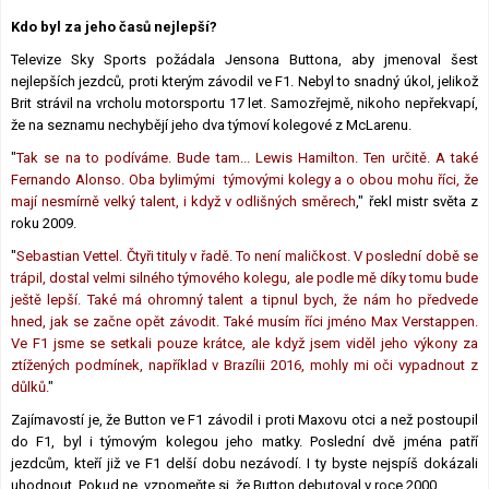
Lexikon F1
Kdo byl za jeho časů nejlepší?
Televize Sky Sports požádala Jensona Buttona, aby jmenoval šest
nejlepších jezdců, proti kterým závodil ve F1. Nebyl to snadný úkol, jelikož
Brit strávil na vrcholu motorsportu 17 let. Samozřejmě, nikoho nepřekvapí,
že na seznamu nechybějí jeho dva týmoví kolegové z McLarenu.
"
Tak se na to podíváme. Bude tam... Lewis Hamilton. Ten určitě. A také
Fernando Alonso. Oba bylimými týmovými kolegy a o obou mohu říci, že
mají nesmírně velký talent, i když v odlišných směrech
," řekl mistr světa z
roku 2009.
"
Sebastian Vettel. Čtyři tituly v řadě. To není maličkost. V poslední době se
trápil, dostal velmi silného týmového kolegu, ale podle mě díky tomu bude
ještě lepší. Také má ohromný talent a tipnul bych, že nám ho předvede
hned, jak se začne opět závodit. Také musím říci jméno Max Verstappen.
Ve F1 jsme se setkali pouze krátce, ale když jsem viděl jeho výkony za
ztížených podmínek, například v Brazílii 2016, mohly mi oči vypadnout z
důlků.
"
Zajímavostí je, že Button ve F1 závodil i proti Maxovu otci a než postoupil
do F1, byl i týmovým kolegou jeho matky. Poslední dvě jména patří
jezdcům, kteří již ve F1 delší dobu nezávodí. I ty byste nejspíš dokázali
uhodnout. Pokud ne, vzpomeňte si, že Button debutoval v roce 2000.