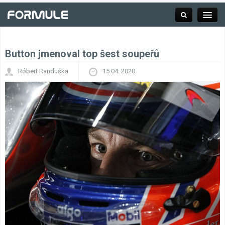
Button jmenoval top šest soupeřů
Rubrika
Róbert Randuška
15.04. 2020
Závodní série
Kalendář F1
Výsledky F1
Týmy a jezdci F1
Okruhy F1