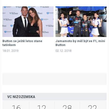
Button se ještě letos stane
Jamamoto by měl být ve F1, míní
tatínkem
Button
18.01. 2019
02.12. 2018
VC NIZOZEMSKA
16
12
28
21