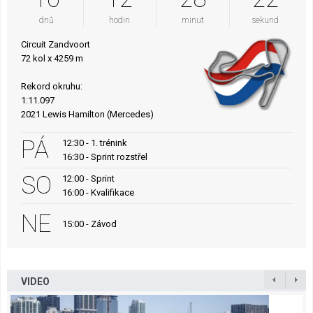
dnů
hodin
minut
sekund
Circuit Zandvoort
72 kol x 4259 m
Rekord okruhu:
1:11.097
2021 Lewis Hamilton (Mercedes)
PÁ
12:30 - 1. trénink
16:30 - Sprint rozstřel
SO
12:00 - Sprint
16:00 - Kvalifikace
NE
15:00 - Závod
VIDEO