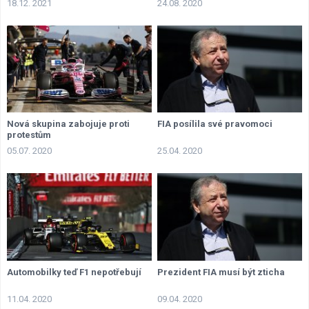
18.12. 2021
24.08. 2020
Nová skupina zabojuje proti
FIA posílila své pravomoci
protestům
05.07. 2020
25.04. 2020
Automobilky teď F1 nepotřebují
Prezident FIA musí být zticha
11.04. 2020
09.04. 2020