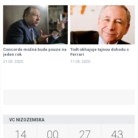
Concorde možná bude pouze na
Todt obhajuje tajnou dohodu s
jeden rok
Ferrari
31.03. 2020
11.03. 2020
VC NIZOZEMSKA
14
00
27
42