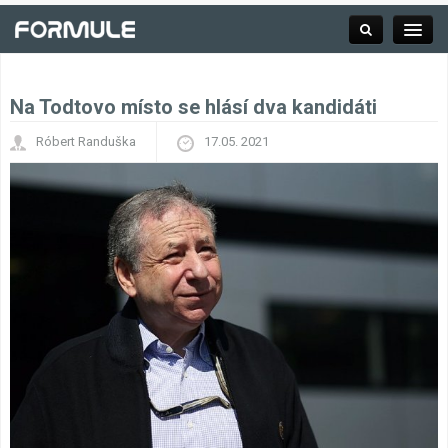
Na Todtovo místo se hlásí dva kandidáti
Rubrika
Róbert Randuška
17.05. 2021
Závodní série
Kalendář F1
Výsledky F1
Týmy a jezdci F1
Okruhy F1