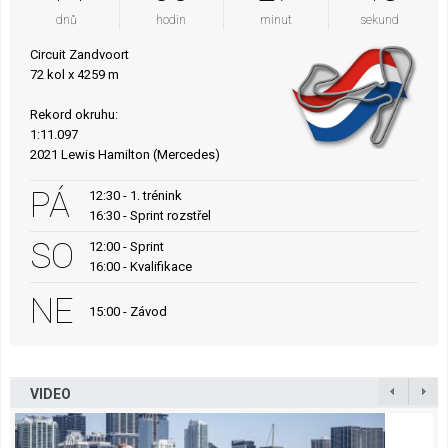
dnů
hodin
minut
sekund
Circuit Zandvoort
72 kol x 4259 m
Rekord okruhu:
1:11.097
2021 Lewis Hamilton (Mercedes)
PÁ
12:30 - 1. trénink
16:30 - Sprint rozstřel
SO
12:00 - Sprint
16:00 - Kvalifikace
NE
15:00 - Závod
VIDEO