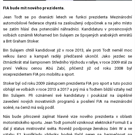
Lexikon F1
FIA bude mít nového prezidenta.
Jean Todt se po dvanácti letech ve funkci prezidenta Mezinárodní
automobilové federace chystá na zasloužený odpočinek a na jeho místo
se zatím hlásí dva potenciální náhradníci. Kandidaturu v prosincových
volbách oznámili Mohamed bin Sulajem ze Spojených arabských emirátů
a Brit Graham Stoker.
Bin Sulajem chtěl kandidovat již v roce 2013, ale proti Todt neměl moc
velkou šanci a kampaň raději předčasně ukončil. Jako jezdec se
čtrnáctkrát stal šampionem Středního Východu v rallye, v roce 2009 stál za
první Velkou cenou Abú Zabí, přičemž již od roku 2008 byl
viceprezidentem FIA pro mobilitu a sport.
Stoker byl od roku 2009 zástupcem prezidenta FIA pro sport a tuto pozici
obhájil ve volbách v roce 2013 a 2017 a prý má s Todtem bližší vztahy než
Bin Sulajem. Při oznámení své kandidatury i poukázal na úspěšné
zavedení nových inovativních programů a posílení FIA na mezinárodní
scéně, na čemž má svůj podíl.
Nás bude přirozeně zajímat hlavně vize nového prezidenta v oblasti
motoristického sportu. Jean Todt pomohl vzniknout elektrické Formuli E a
dal jí status mistrovství světa. Rovněž podporuje ženskou Sérii W a ve
vztahu F1 kupříkladu vždycky hodně tlačil nejen na bezpečnost na