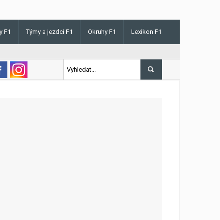
y F1
Týmy a jezdci F1
Okruhy F1
Lexikon F1
s v Maďarsku letos poprvé vyhrál kvalifikaci