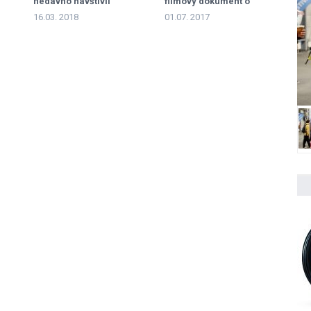
nedávno navštívil
filmový dokument o
Williams
Williamsu
16.03. 2018
01.07. 2017