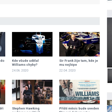
 do
Kde všude udělal
Sir Frank žije tam, kde je
Williams chyby?
mu nejlépe
24.06. 2020
22.04. 2020
ěří
Stephen Hawking
Příští měsíc bude uveden