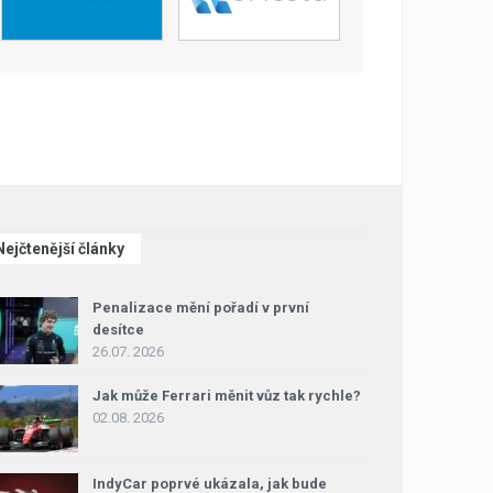
Nejčtenější články
Penalizace mění pořadí v první
desítce
26.07. 2026
Jak může Ferrari měnit vůz tak rychle?
02.08. 2026
IndyCar poprvé ukázala, jak bude