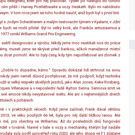
upu designérů, kteří pro něj pracovali. Týden po nástupu do tohoto
ím přišli i Harvey Postlethwaite a vozy Hesketh. Bylo mi nabídnuto
ym. V tom roce jsem se toho hodně naučil, aniž bych byl v první linii.
byl s Jodym Scheckterem a malým testovacím týmem v Kyalami, v Jižní
že bych se mohl přidat. Byl to velký krok, ale Frankův entuziasmus a
 1977 vznikl Williams Grand Prix Engineering.
ě svěřil designování a výrobu. Nikdy jsme moc nestrkali nos do práce
lémy, museli jsme se skrývat před bankou, ačkoli manažerovi místní
 dost pomohl. Ale to byly časy, kdy tým nepotřeboval ani zlomek z
ní. „Dobře to dopadne, kámo.“ Opravdu dokázal lidi strhnout na svou
e nikdy jsem neměl důvod pochybovat, že mě podpoří, když technika
žil si velký respekt skvělých jezdců, jako Alan Jones, Keke Rosberg,
Jacques Villeneuve a v neposlední řadě Ayrton Senna. Sennova smrt ve
i své emoce nikdy nevystavoval světu. Ale ani v nejtemnějších dnech
titulech a pohárech.
 i v praktických věcech. Když jsme začínali, Frank dával většinu
2013, ve věku pouhých 66 let, byla pro něj další těžkou ranou. Ale
pro mě, pro všechny ve Williamsu. Až do posledních dnů fungování
idět v továrně, hlavně v hale s vozy a mechaniky, kterým byl nadále
 prodala svůj podíl uprostřed roku 2020, ale jeho stopa ve F1 zůstane