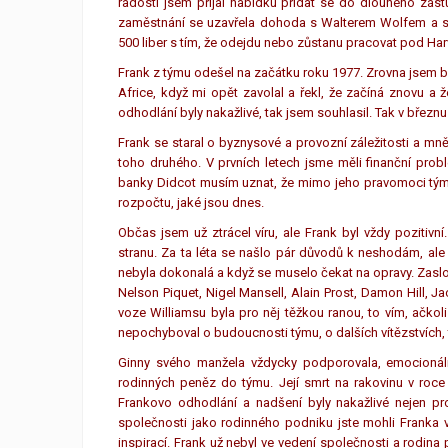
radostí jsem přijal nabídku přidat se do dlouhého zást
zaměstnání se uzavřela dohoda s Walterem Wolfem a s n
500 liber s tím, že odejdu nebo zůstanu pracovat pod Harve
Frank z týmu odešel na začátku roku 1977. Zrovna jsem 
Africe, když mi opět zavolal a řekl, že začíná znovu a 
odhodlání byly nakažlivé, tak jsem souhlasil. Tak v březnu
Frank se staral o byznysové a provozní záležitosti a mn
toho druhého. V prvních letech jsme měli finanční prob
banky Didcot musím uznat, že mimo jeho pravomoci týmu
rozpočtu, jaké jsou dnes.
Občas jsem už ztrácel víru, ale Frank byl vždy pozitiv
stranu. Za ta léta se našlo pár důvodů k neshodám, al
nebyla dokonalá a když se muselo čekat na opravy. Zaslou
Nelson Piquet, Nigel Mansell, Alain Prost, Damon Hill, 
voze Williamsu byla pro něj těžkou ranou, to vím, ačkol
nepochyboval o budoucnosti týmu, o dalších vítězstvích, 
Ginny svého manžela vždycky podporovala, emocionálně
rodinných peněz do týmu. Její smrt na rakovinu v roce 
Frankovo ​​odhodlání a nadšení byly nakažlivé nejen 
společnosti jako rodinného podniku jste mohli Franka v
inspirací. Frank už nebyl ve vedení společnosti a rodina