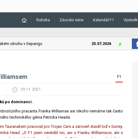
Rubrika
Závodní série
Kalendář F1
Výsledk
ém okruhu v Sepangu
25.07.2026
Lando Norri
illiamsem
F1
29.11. 2021
ků po dominanci.
biciózního pracanta Franka Williamse asi nikoho nemáme tak často
zného technického génia Patricka Heada.
m Tauranakem pracoval pro Trojan Cars a zároveň stavěl loď v Surrey.
míná Head. „O F1 jsem nevěděl nic, ani o Franku Williamsovi, ale s