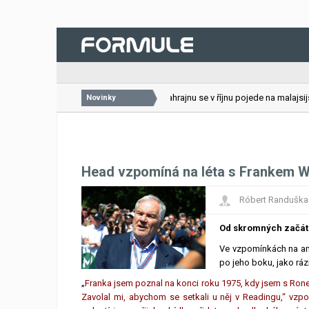
26.07.2026
VC Bahrajnu se v říjnu pojede na malajsijsk
Novinky
Head vzpomíná na léta s Frankem W
Róbert Randuška
Od skromných začát
Ve vzpomínkách na am
po jeho boku, jako rá
„
Franka jsem poznal na konci roku 1975, kdy jsem s Rone
Zavolal mi, abychom se setkali u něj v Readingu,“ vzpo