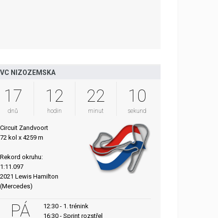
VC NIZOZEMSKA
17
12
22
10
dnů
hodin
minut
sekund
Circuit Zandvoort
72 kol x 4259 m
Rekord okruhu:
1:11.097
2021 Lewis Hamilton
(Mercedes)
PÁ
12:30 - 1. trénink
16:30 - Sprint rozstřel