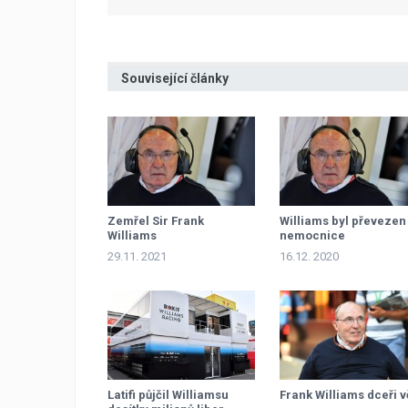
Související články
Zemřel Sir Frank
Williams byl převezen
Williams
nemocnice
29.11. 2021
16.12. 2020
Latifi půjčil Williamsu
Frank Williams dceři v