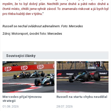
myslím, že to byl dobrý plán. Nechtěli jsme druhé a páté nebo druhé a
čtvrté místo, chtěli jsme vyhrát závod. To znamenalo riskovat a já bych byl
pro třeba každý den v týdnu.
“
Russell se nechal ovládnout adrenalinem. Foto: Mercedes
Zdroj: Motorsport, úvodní foto: Mercedes
Související články
Mercedes přijal týmovou
Russell na startu chybu neudělal
strategii
01.08. 2026
28.07. 2026