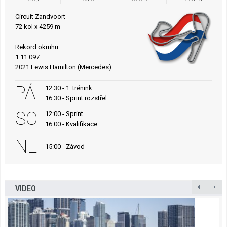
Circuit Zandvoort
72 kol x 4259 m
Rekord okruhu:
1:11.097
2021 Lewis Hamilton (Mercedes)
PÁ
12:30 - 1. trénink
16:30 - Sprint rozstřel
SO
12:00 - Sprint
16:00 - Kvalifikace
NE
15:00 - Závod
VIDEO