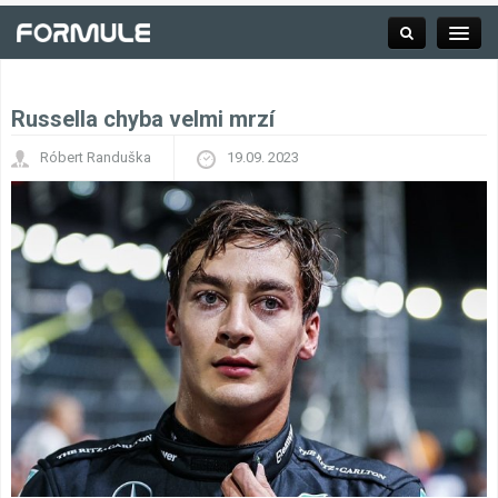
Russella chyba velmi mrzí
Rubrika
Róbert Randuška
19.09. 2023
Závodní série
Kalendář F1
Výsledky F1
Týmy a jezdci F1
Okruhy F1