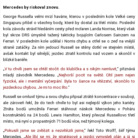
Lexikon F1
Mercedes by riskoval znovu.
George Russella velmi mrzí havárie, kterou v posledním kole Velké ceny
Singapuru přišel o všechny body, které by dostal za třetí místo. Poslední
kola závodu strávil hledáním cesty před mclaren Landa Norrise, který však
byl skrze DRS úmyslně tažený takticky bojujícím Carlosem Sainzem na
Ferrari. V posledním kole udělal i Norris chybu a otřel se o zeď na vnější
straně zatáčky. Za ním jedoucí Russell se stěny dotkl ve stejném místě,
avšak kontakt byl silnější, jezdec ztratil kontrolu nad vozem a skončil v
blízké bariéře.
„
V tu chvíli jsem se chtěl stočit do klubíčka a s nikým nemluvit
,“ přiznává
mladý závodník Mercedesu. „
Nejhorší pocit na světě. Cítil jsem nejen
fyzické, ale i mentální vyčerpání. Byla to šance na vítězství, skončilo to
jezdeckou chybou. Je mi to moc líto.
“
Russell se omluvil týmu a svou chybu připsal ztrátě koncentrace v souboji,
ale zároveň řekl, že do tech chvíle to byl asi nejlepší výkon jeho kariéry.
Ztráta bodů umožnila Ferrari stáhnout náskok Mercedesu v Poháru
konstruktérů na 24 bodů. Lewis Hamilton, který převzal Russellovo třetí
místo, má nyní o propastných 71 bodů více, než týmový kolega.
„
Pokusili jsme se zvítězit a nezvítězili jsme
,“ řekl Toto Wolff, šéf týmu
Mercedes. „
Ale líbí se mi, že stratégové a jezdci vymysleli plán a já si