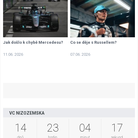
Jak došlo k chybě Mercedesu?
Co se děje s Russellem?
11.06. 2026
07.06. 2026
VC NIZOZEMSKA
14
23
04
16
dnů
hodin
minut
sekund