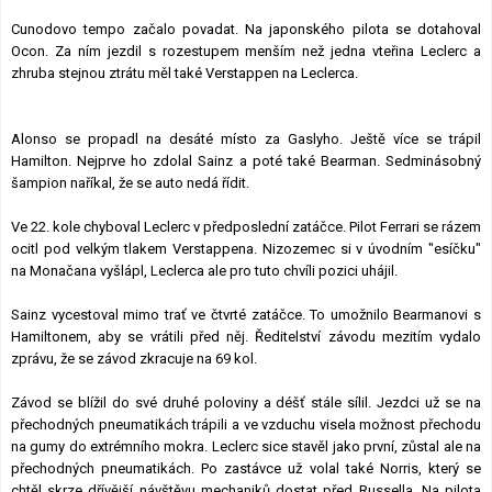
Cunodovo tempo začalo povadat. Na japonského pilota se dotahoval
Ocon. Za ním jezdil s rozestupem menším než jedna vteřina Leclerc a
zhruba stejnou ztrátu měl také Verstappen na Leclerca.
Alonso se propadl na desáté místo za Gaslyho. Ještě více se trápil
Hamilton. Nejprve ho zdolal Sainz a poté také Bearman. Sedminásobný
šampion naříkal, že se auto nedá řídit.
Ve 22. kole chyboval Leclerc v předposlední zatáčce. Pilot Ferrari se rázem
ocitl pod velkým tlakem Verstappena. Nizozemec si v úvodním "esíčku"
na Monačana vyšlápl, Leclerca ale pro tuto chvíli pozici uhájil.
Sainz vycestoval mimo trať ve čtvrté zatáčce. To umožnilo Bearmanovi s
Hamiltonem, aby se vrátili před něj. Ředitelství závodu mezitím vydalo
zprávu, že se závod zkracuje na 69 kol.
Závod se blížil do své druhé poloviny a déšť stále sílil. Jezdci už se na
přechodných pneumatikách trápili a ve vzduchu visela možnost přechodu
na gumy do extrémního mokra. Leclerc sice stavěl jako první, zůstal ale na
přechodných pneumatikách. Po zastávce už volal také Norris, který se
chtěl skrze dřívější návštěvu mechaniků dostat před Russella. Na pilota