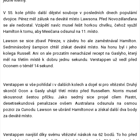
jedné vteřiny.
V 55. kole přišlo další dějství souboje v posledních dnech populární
dvojice. Pérez měl zálusk na deváté místo Lawsona. Před Novozélanďana
se ale nedostal. Vzápětí navíc musel řešit horkou chvilku, čehož využil
Hamilton k tomu, aby Mexičana odsunul na 11. místo.
Lawson se sice zbavil Péreze, v závěru ho ale zaměstnával Hamilton.
Sedminásobný šampion chtěl získat deváté místo. Na honu byl i jeho
kolega Russell. Ani on ale prozatím nenacházel recept na Gaslyho, který
měl na třetím místě k dobru jednu sekundu. Verstappen už vedl před
Oconem o téměř 14 sekund.
Verstappen si vše pohlídal i v dalších kolech a dojel si pro vítězství. Druhý
skončil Ocon a Gasly uhájil třetí místo před Russellem. Norris musel
skousnout šestou příčku. Jako sedmý sice projel cílem Piastri,
desetisekundová penalizace ovšem Australana odsunula na osmou
pozici za Cunodu. Lawson se ubránil Hamiltonovi a získal další dva body
za deváté místo.
Verstappen navýšil díky svému vítězství náskok na 62 bodů. To ho před