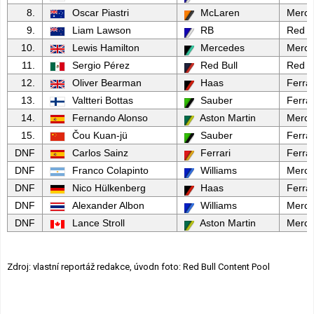
8.
Oscar Piastri
McLaren
Merc
9.
Liam Lawson
RB
Red B
10.
Lewis Hamilton
Mercedes
Merc
11.
Sergio Pérez
Red Bull
Red B
12.
Oliver Bearman
Haas
Ferrar
13.
Valtteri Bottas
Sauber
Ferrar
14.
Fernando Alonso
Aston Martin
Merc
15.
Čou Kuan-jü
Sauber
Ferrar
DNF
Carlos Sainz
Ferrari
Ferrar
DNF
Franco Colapinto
Williams
Merc
DNF
Nico Hülkenberg
Haas
Ferrar
DNF
Alexander Albon
Williams
Merc
DNF
Lance Stroll
Aston Martin
Merc
Zdroj: vlastní reportáž redakce, úvodn foto: Red Bull Content Pool