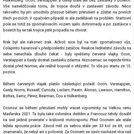
Hülkenberg. Ocon, Verstappen a Gasly stále jeli bez zastávky v boxech.
Vše nasvědčovala tomu, že trojice doufá v zastavení závodu. Něco
takového by jim umožnilo přezout během přerušení a zůstat na prvních
třech pozicích. V opačném případě si ale zadělávali na problém. Startovní
pole se totiž za zpomalovacím vozem sjelo dohromady a po zastávce v
boxech by se tak trojice jistě propadla na chvost.
Risk byl ale nakonec zisk. Ačkoli sice byl na trati zpomalovací vůz,
Colapinto havaroval v předposlední zatáčce. Reakce ředitelství závodu na
sebe nenechala dlouho čekat - byly vyvěšeny červené vlajky. Ocon,
Verstappen a Gasly dostali zastávku zdarma. Nizozemec se nejenže tímto
dostal před Norrise, ale reálně bojoval o vítězství. To vše po startu ze 15.
pozice.
Během červených vlajek platilo následující pořadí: Ocon, Verstappen,
Gasly, Norris, Russell, Cunoda, Leclerc, Piastri, Alonso, Lawson, Hamilton,
Bottas, Sainz, Pérez, Bearman, Čou a Hülkenberg.
Oconovi se během přerušení mohly vracet vzpomínky na Velkou cenu
Maďarska 2021. Ta byla také ovlivněna deštěm a Francouz tehdy dosáhl
na své jediné prvenství v královně motorsportu. Před Oconem ale stále
ležela spousta práce. Závod měl za sebou stále jen 33 kol ze 69, což
znamenalo, že nebyl ani v polovině. Za Oconem se navíc nacházel více než