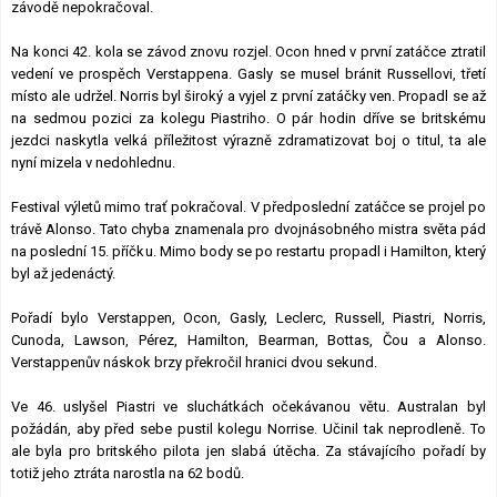
závodě nepokračoval.
Na konci 42. kola se závod znovu rozjel. Ocon hned v první zatáčce ztratil
vedení ve prospěch Verstappena. Gasly se musel bránit Russellovi, třetí
místo ale udržel. Norris byl široký a vyjel z první zatáčky ven. Propadl se až
na sedmou pozici za kolegu Piastriho. O pár hodin dříve se britskému
jezdci naskytla velká příležitost výrazně zdramatizovat boj o titul, ta ale
nyní mizela v nedohlednu.
Festival výletů mimo trať pokračoval. V předposlední zatáčce se projel po
trávě Alonso. Tato chyba znamenala pro dvojnásobného mistra světa pád
na poslední 15. příčku. Mimo body se po restartu propadl i Hamilton, který
byl až jedenáctý.
Pořadí bylo Verstappen, Ocon, Gasly, Leclerc, Russell, Piastri, Norris,
Cunoda, Lawson, Pérez, Hamilton, Bearman, Bottas, Čou a Alonso.
Verstappenův náskok brzy překročil hranici dvou sekund.
Ve 46. uslyšel Piastri ve sluchátkách očekávanou větu. Australan byl
požádán, aby před sebe pustil kolegu Norrise. Učinil tak neprodleně. To
ale byla pro britského pilota jen slabá útěcha. Za stávajícího pořadí by
totiž jeho ztráta narostla na 62 bodů.