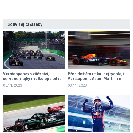
Související články
Verstappenovo vítězství,
Před deštěm utíkal nejrychleji
červené vlajky i velkolepá bitva
Verstappen, Aston Martin ve
Alonsa s Pérezem
druhé řadě
05.11. 2023
03.11. 2023