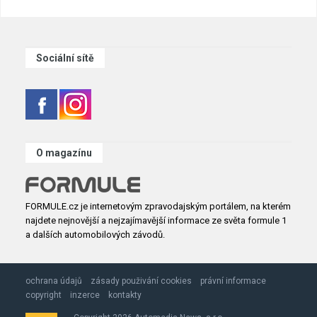
Sociální sítě
O magazínu
FORMULE.cz je internetovým zpravodajským portálem, na kterém
najdete nejnovější a nejzajímavější informace ze světa formule 1
a dalších automobilových závodů.
ochrana údajů
zásady použivání cookies
právní informace
copyright
inzerce
kontakty