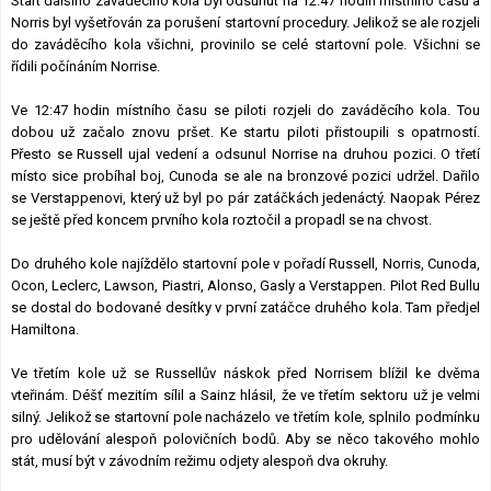
Start dalšího zaváděcího kola byl odsunut na 12:47 hodin místního času a
Norris byl vyšetřován za porušení startovní procedury. Jelikož se ale rozjeli
do zaváděcího kola všichni, provinilo se celé startovní pole. Všichni se
řídili počínáním Norrise.
Ve 12:47 hodin místního času se piloti rozjeli do zaváděcího kola. Tou
dobou už začalo znovu pršet. Ke startu piloti přistoupili s opatrností.
Přesto se Russell ujal vedení a odsunul Norrise na druhou pozici. O třetí
místo sice probíhal boj, Cunoda se ale na bronzové pozici udržel. Dařilo
se Verstappenovi, který už byl po pár zatáčkách jedenáctý. Naopak Pérez
se ještě před koncem prvního kola roztočil a propadl se na chvost.
Do druhého kole najíždělo startovní pole v pořadí Russell, Norris, Cunoda,
Ocon, Leclerc, Lawson, Piastri, Alonso, Gasly a Verstappen. Pilot Red Bullu
se dostal do bodované desítky v první zatáčce druhého kola. Tam předjel
Hamiltona.
Ve třetím kole už se Russellův náskok před Norrisem blížil ke dvěma
vteřinám. Déšť mezitím sílil a Sainz hlásil, že ve třetím sektoru už je velmi
silný. Jelikož se startovní pole nacházelo ve třetím kole, splnilo podmínku
pro udělování alespoň polovičních bodů. Aby se něco takového mohlo
stát, musí být v závodním režimu odjety alespoň dva okruhy.