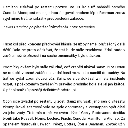
Hamilton získával po restartu pozice. Ve 38. kole už naháněl osmého
Cunodu. Monopost mu najednou fungoval mnohem lépe. Bearman znovu
vyjel mimo trať, tentokrát v předposlední zatáčce.
Lewis Hamilton po přerušení závodu ožil. Foto: Mercedes
Třicet kol před koncem předpověď hlásila, že už by neměl přijít žádný další
déšť. Dalo se proto očekávat, že trať bude stále zrychlovat. Zdali bude v
závěru možné přezout i na suché pneumatiky, bylo otázkou.
Podmínky ovšem byly stále záludné, což vzápětí ukázal Sainz. Pilot Ferrari
se roztočil v osmé zatáčce a zadní částí vozu si to namířil do bariéry. Na
trať se vydal zpomalovací vůz. Sainz se sice dokázal z místa incidentu
rozjet, s poškozeným zavěšením pravého předního kola ale jel jen krátce.
O pár okamžiků později definitivně odstoupil.
Ocon sice zvládal po restartu ujíždět, Sainz mu však jeho sen o vítězství
zkomplikoval. Startovní pole se sjelo dohromady a Verstappen opět číhal
za jeho zády. Třetí místo měl ve svém držení Gasly. Bodovanou desítku
tvořili také Russell, Norris, Leclerc, Piastri, Cunoda, Hamilton a Alonso. Za
Španělem figurovali Lawson, Pérez, Bottas, Čou a Bearman. Zbytek už v