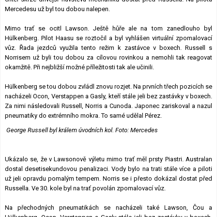
Mercedesu už byl tou dobou nalepen.
Mimo trať se ocitl Lawson. Ještě hůře ale na tom zanedlouho byl
Hülkenberg. Pilot Haasu se roztočil a byl vyhlášen virtuální zpomalovací
vůz. Řada jezdců využila tento režim k zastávce v boxech. Russell s
Norrisem už byli tou dobou za cílovou rovinkou a nemohli tak reagovat
okamžitě. Při nejbližší možné příležitosti tak ale učinili.
Hülkenberg se tou dobou zvládl znovu rozjet. Na prvních třech pozicích se
nacházeli Ocon, Verstappen a Gasly, kteří stále jeli bez zastávky v boxech.
Za nimi následovali Russell, Norris a Cunoda. Japonec zariskoval a nazul
pneumatiky do extrémního mokra. To samé udělal Pérez.
George Russell byl králem úvodních kol. Foto: Mercedes
Ukázalo se, že v Lawsonově výletu mimo trať měl prsty Piastri. Australan
dostal desetisekundovou penalizaci. Vody bylo na trati stále více a piloti
už jeli opravdu pomalým tempem. Norris se i přesto dokázal dostat před
Russella. Ve 30. kole byl na trať povolán zpomalovací vůz.
Na přechodných pneumatikách se nacházeli také Lawson, Čou a