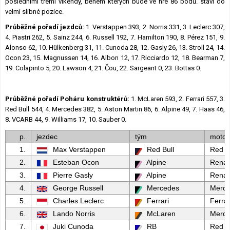
posledními třemi víkendy, během kterých bude ve hře 86 bodů. staví do
velmi slibné pozice.
Průběžné pořadí jezdců:
1. Verstappen 393, 2. Norris 331, 3. Leclerc 307,
4. Piastri 262, 5. Sainz 244, 6. Russell 192, 7. Hamilton 190, 8. Pérez 151, 9.
Alonso 62, 10. Hülkenberg 31, 11. Cunoda 28, 12. Gasly 26, 13. Stroll 24, 14.
Ocon 23, 15. Magnussen 14, 16. Albon 12, 17. Ricciardo 12, 18. Bearman 7,
19. Colapinto 5, 20. Lawson 4, 21. Čou, 22. Sargeant 0, 23. Bottas 0.
Průběžné pořadí Poháru konstruktérů:
1. McLaren 593, 2. Ferrari 557, 3.
Red Bull 544, 4. Mercedes 382, 5. Aston Martin 86, 6. Alpine 49, 7. Haas 46,
8. VCARB 44, 9. Williams 17, 10. Sauber 0.
p.
jezdec
tým
motor
1.
Max Verstappen
Red Bull
Red B
2.
Esteban Ocon
Alpine
Renau
3.
Pierre Gasly
Alpine
Renau
4.
George Russell
Mercedes
Merc
5.
Charles Leclerc
Ferrari
Ferrar
6.
Lando Norris
McLaren
Merc
7.
Juki Cunoda
RB
Red B