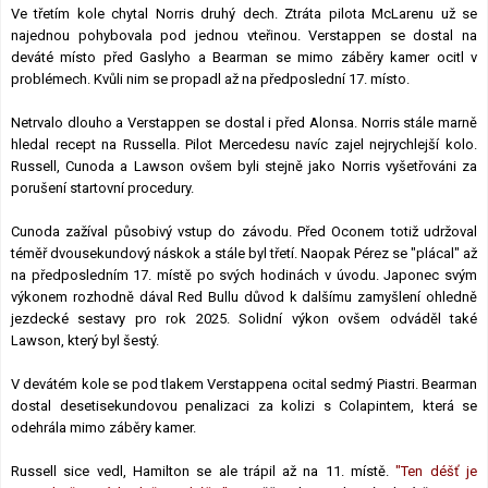
Ve třetím kole chytal Norris druhý dech. Ztráta pilota McLarenu už se
najednou pohybovala pod jednou vteřinou. Verstappen se dostal na
deváté místo před Gaslyho a Bearman se mimo záběry kamer ocitl v
problémech. Kvůli nim se propadl až na předposlední 17. místo.
Netrvalo dlouho a Verstappen se dostal i před Alonsa. Norris stále marně
hledal recept na Russella. Pilot Mercedesu navíc zajel nejrychlejší kolo.
Russell, Cunoda a Lawson ovšem byli stejně jako Norris vyšetřováni za
porušení startovní procedury.
Cunoda zažíval působivý vstup do závodu. Před Oconem totiž udržoval
téměř dvousekundový náskok a stále byl třetí. Naopak Pérez se "plácal" až
na předposledním 17. místě po svých hodinách v úvodu. Japonec svým
výkonem rozhodně dával Red Bullu důvod k dalšímu zamyšlení ohledně
jezdecké sestavy pro rok 2025. Solidní výkon ovšem odváděl také
Lawson, který byl šestý.
V devátém kole se pod tlakem Verstappena ocital sedmý Piastri. Bearman
dostal desetisekundovou penalizaci za kolizi s Colapintem, která se
odehrála mimo záběry kamer.
Russell sice vedl, Hamilton se ale trápil až na 11. místě.
"Ten déšť je