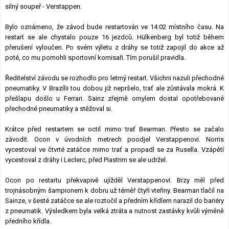
silný soupeř - Verstappen.
Bylo oznámeno, že závod bude restartován ve 14:02 místního času. Na
restart se ale chystalo pouze 16 jezdců. Hülkenberg byl totiž během
přerušení vyloučen. Po svém výletu z dráhy se totiž zapojil do akce až
poté, co mu pomohli sportovní komisaři. Tím porušil pravidla.
Ředitelství závodu se rozhodlo pro letmý restart. Všichni nazuli přechodné
pneumatiky. V Brazílii tou dobou již nepršelo, trať ale zůstávala mokrá. K
přešlapu došlo u Ferrari. Sainz zřejmě omylem dostal opotřebované
přechodné pneumatiky a stěžoval si.
Krátce před restartem se octil mimo trať Bearman. Přesto se začalo
závodit. Ocon v úvodních metrech poodjel Verstappenovi. Norris
vycestoval ve čtvrté zatáčce mimo trať a propadl se za Rusella. Vzápětí
vycestoval z dráhy i Leclerc, před Piastrim se ale udržel.
Ocon po restartu překvapivě ujížděl Verstappenovi. Brzy měl před
trojnásobným šampionem k dobru už téměř čtyři vteřiny. Bearman tlačil na
Sainze, v šesté zatáčce se ale roztočil a předním křídlem narazil do bariéry
z pneumatik. Výsledkem byla velká ztráta a nutnost zastávky kvůli výměně
předního křídla.