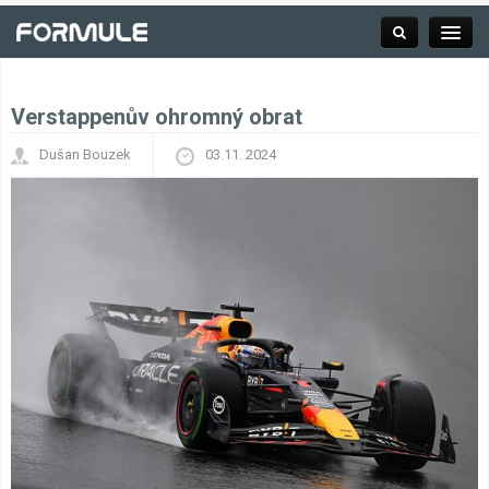
Verstappenův ohromný obrat
Rubrika
Dušan Bouzek
03.11. 2024
Závodní série
Kalendář F1
Výsledky F1
Týmy a jezdci F1
Okruhy F1