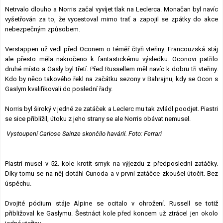
Netrvalo dlouho a Norris začal vyvíjet tlak na Leclerca. Monačan byl navíc
vyšetřován za to, že vycestoval mimo trať a zapojil se zpátky do akce
nebezpečným způsobem.
Verstappen už vedl před Oconem o téměř čtyři vteřiny. Francouzská stáj
ale přesto měla nakročeno k fantastickému výsledku. Oconovi patřilo
druhé místo a Gasly byl třetí. Před Russellem měl navíc k dobru tři vteřiny.
Kdo by něco takového řekl na začátku sezony v Bahrajnu, kdy se Ocon s
Gaslym kvalifikovali do poslední řady.
Norris byl široký v jedné ze zatáček a Leclerc mu tak zvládl poodjet. Piastri
se sice přiblížil, útoku z jeho strany se ale Norris obávat nemusel.
Vystoupení Carlose Sainze skončilo havárií. Foto: Ferrari
Piastri musel v 52. kole krotit smyk na výjezdu z předposlední zatáčky.
Díky tomu se na něj dotáhl Cunoda a v první zatáčce zkoušel útočit. Bez
úspěchu.
Dvojité pódium stáje Alpine se ocitalo v ohrožení. Russell se totiž
přibližoval ke Gaslymu. Šestnáct kole před koncem už ztrácel jen okolo