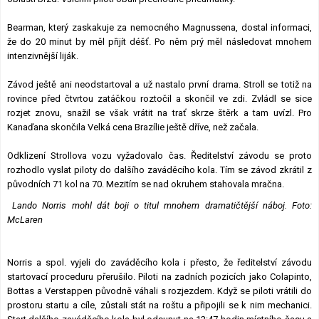
Bearman, který zaskakuje za nemocného Magnussena, dostal informaci,
že do 20 minut by měl přijít déšť. Po něm prý měl následovat mnohem
intenzivnější liják.
Závod ještě ani neodstartoval a už nastalo první drama. Stroll se totiž na
rovince před čtvrtou zatáčkou roztočil a skončil ve zdi. Zvládl se sice
rozjet znovu, snažil se však vrátit na trať skrze štěrk a tam uvízl. Pro
Kanaďana skončila Velká cena Brazílie ještě dříve, než začala.
Odklizení Strollova vozu vyžadovalo čas. Ředitelství závodu se proto
rozhodlo vyslat piloty do dalšího zaváděcího kola. Tím se závod zkrátil z
původních 71 kol na 70. Mezitím se nad okruhem stahovala mračna.
Lando Norris mohl dát boji o titul mnohem dramatičtější náboj. Foto:
McLaren
Norris a spol. vyjeli do zaváděcího kola i přesto, že ředitelství závodu
startovací proceduru přerušilo. Piloti na zadních pozicích jako Colapinto,
Bottas a Verstappen původně váhali s rozjezdem. Když se piloti vrátili do
prostoru startu a cíle, zůstali stát na roštu a připojili se k nim mechanici.