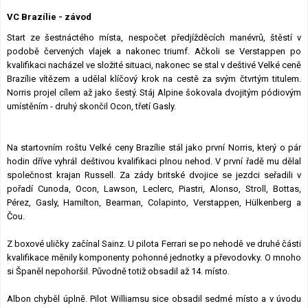
Lexikon F1
VC Brazílie - závod
Start ze šestnáctého místa, nespočet předjížděcích manévrů, štěstí v
podobě červených vlajek a nakonec triumf. Ačkoli se Verstappen po
kvalifikaci nacházel ve složité situaci, nakonec se stal v deštivé Velké ceně
Brazílie vítězem a udělal klíčový krok na cestě za svým čtvrtým titulem.
Norris projel cílem až jako šestý. Stáj Alpine šokovala dvojitým pódiovým
umístěním - druhý skončil Ocon, třetí Gasly.
Na startovním roštu Velké ceny Brazílie stál jako první Norris, který o pár
hodin dříve vyhrál deštivou kvalifikaci plnou nehod. V první řadě mu dělal
společnost krajan Russell. Za zády britské dvojice se jezdci seřadili v
pořadí Cunoda, Ocon, Lawson, Leclerc, Piastri, Alonso, Stroll, Bottas,
Pérez, Gasly, Hamilton, Bearman, Colapinto, Verstappen, Hülkenberg a
Čou.
Z boxové uličky začínal Sainz. U pilota Ferrari se po nehodě ve druhé části
kvalifikace měnily komponenty pohonné jednotky a převodovky. O mnoho
si Španěl nepohoršil. Původně totiž obsadil až 14. místo.
Albon chyběl úplně. Pilot Williamsu sice obsadil sedmé místo a v úvodu