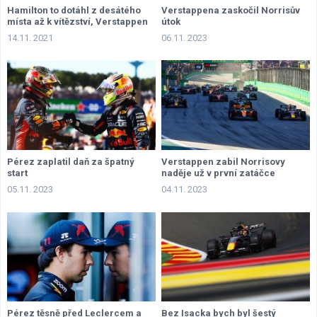
Hamilton to dotáhl z desátého
Verstappena zaskočil Norrisův
místa až k vítězství, Verstappen
útok
vede už jen o 14 bodů
14.11. 2021
06.11. 2023
Pérez zaplatil daň za špatný
Verstappen zabil Norrisovy
start
naděje už v první zatáčce
05.11. 2023
04.11. 2023
Pérez těsně před Leclercem a
Bez Isacka bych byl šestý