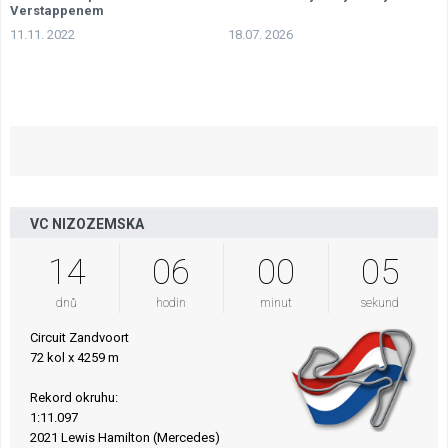
Verstappenem
11.11. 2022
18.07. 2026
VC NIZOZEMSKA
14
06
00
04
dnů
hodin
minut
sekund
Circuit Zandvoort
72 kol x 4259 m
Rekord okruhu:
1:11.097
2021 Lewis Hamilton (Mercedes)