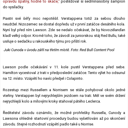
opravdu špatný, hodně to skáče,"
postěžoval si sedminásobný šampion
do vysílačky.
Piastri své šéfy moc nepotěšil. Verstappena totiž za sebou dlouho
neudržel. Nizozemec se dostal dopředu už v první zatáčce desátého kola.
Nyní byl před ním Lawson. Zde se nedalo očekávat, že by Novozélanďan
kladl velký odpor. Kromě toho, že závodí za juniorskou stáj Red Bullu, také
usiluje o sedačku u rakouského týmu pro příští rok.
Juki Cunoda v úvodu zářil na třetím místě. Foto: Red Bull Content Pool
Lawson podle očekávání v 11. kole pustil Verstappena před sebe.
Hamilton vycestoval z trati v předposlední zatáčce. Tento výlet ho odsunul
na 12. místo. Vzápětí ho navíc předjel i Colapinto.
Rozestup mezi Russellem a Norrisem se stále pohyboval okolo jedné
vteřiny. Verstappen byl nejrychlejším jezdcem na trati. Měl ve svém držení
nejrychlejší kolo a mílovými kroky stahoval pátého Leclerca.
Ředitelství závodu oznámilo, že možné prohřešky Russella, Cunody a
Lawsona ohledně startovní procedury budou vyšetřováni až po skončení
závodu. Stejné rozhodnutí vzápětí padlo také u Norrise.