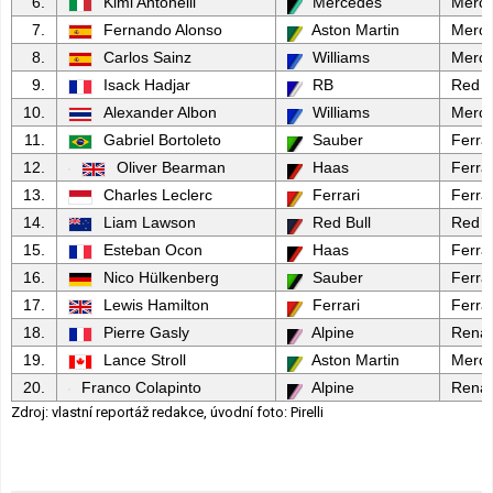
6.
Kimi Antonelli
Mercedes
Merc
7.
Fernando Alonso
Aston Martin
Merc
8.
Carlos Sainz
Williams
Merc
9.
Isack Hadjar
RB
Red B
10.
Alexander Albon
Williams
Merc
11.
Gabriel Bortoleto
Sauber
Ferrar
12.
Oliver Bearman
Haas
Ferrar
13.
Charles Leclerc
Ferrari
Ferrar
14.
Liam Lawson
Red Bull
Red B
15.
Esteban Ocon
Haas
Ferrar
16.
Nico Hülkenberg
Sauber
Ferrar
17.
Lewis Hamilton
Ferrari
Ferrar
18.
Pierre Gasly
Alpine
Renau
19.
Lance Stroll
Aston Martin
Merc
20.
Franco Colapinto
Alpine
Renau
Zdroj: vlastní reportáž redakce, úvodní foto: Pirelli