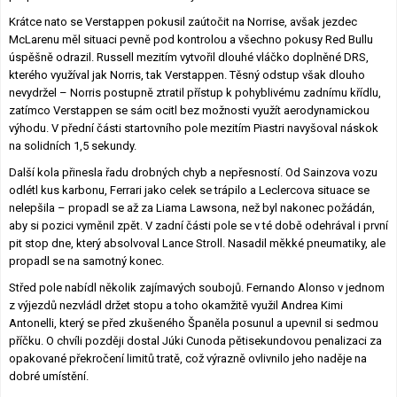
Krátce nato se Verstappen pokusil zaútočit na Norrise, avšak jezdec
McLarenu měl situaci pevně pod kontrolou a všechno pokusy Red Bullu
úspěšně odrazil. Russell mezitím vytvořil dlouhé vláčko doplněné DRS,
kterého využíval jak Norris, tak Verstappen. Těsný odstup však dlouho
nevydržel – Norris postupně ztratil přístup k pohyblivému zadnímu křídlu,
zatímco Verstappen se sám ocitl bez možnosti využít aerodynamickou
výhodu. V přední části startovního pole mezitím Piastri navyšoval náskok
na solidních 1,5 sekundy.
Další kola přinesla řadu drobných chyb a nepřesností. Od Sainzova vozu
odlétl kus karbonu, Ferrari jako celek se trápilo a Leclercova situace se
nelepšila – propadl se až za Liama Lawsona, než byl nakonec požádán,
aby si pozici vyměnil zpět. V zadní části pole se v té době odehrával i první
pit stop dne, který absolvoval Lance Stroll. Nasadil měkké pneumatiky, ale
propadl se na samotný konec.
Střed pole nabídl několik zajímavých soubojů. Fernando Alonso v jednom
z výjezdů nezvládl držet stopu a toho okamžitě využil Andrea Kimi
Antonelli, který se před zkušeného Španěla posunul a upevnil si sedmou
příčku. O chvíli později dostal Júki Cunoda pětisekundovou penalizaci za
opakované překročení limitů tratě, což výrazně ovlivnilo jeho naděje na
dobré umístění.