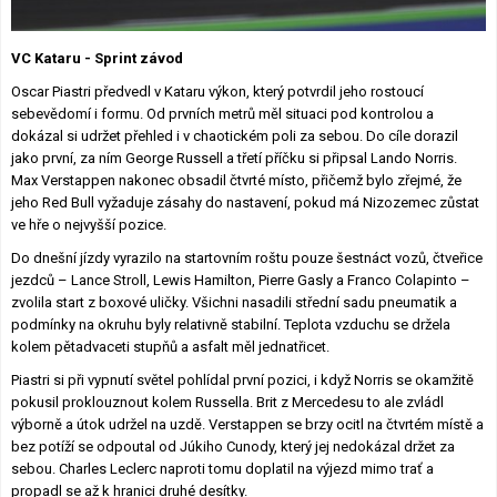
Lexikon F1
VC Kataru - Sprint závod
Oscar Piastri předvedl v Kataru výkon, který potvrdil jeho rostoucí
sebevědomí i formu. Od prvních metrů měl situaci pod kontrolou a
dokázal si udržet přehled i v chaotickém poli za sebou. Do cíle dorazil
jako první, za ním George Russell a třetí příčku si připsal Lando Norris.
Max Verstappen nakonec obsadil čtvrté místo, přičemž bylo zřejmé, že
jeho Red Bull vyžaduje zásahy do nastavení, pokud má Nizozemec zůstat
ve hře o nejvyšší pozice.
Do dnešní jízdy vyrazilo na startovním roštu pouze šestnáct vozů, čtveřice
jezdců – Lance Stroll, Lewis Hamilton, Pierre Gasly a Franco Colapinto –
zvolila start z boxové uličky. Všichni nasadili střední sadu pneumatik a
podmínky na okruhu byly relativně stabilní. Teplota vzduchu se držela
kolem pětadvaceti stupňů a asfalt měl jednatřicet.
Piastri si při vypnutí světel pohlídal první pozici, i když Norris se okamžitě
pokusil proklouznout kolem Russella. Brit z Mercedesu to ale zvládl
výborně a útok udržel na uzdě. Verstappen se brzy ocitl na čtvrtém místě a
bez potíží se odpoutal od Júkiho Cunody, který jej nedokázal držet za
sebou. Charles Leclerc naproti tomu doplatil na výjezd mimo trať a
propadl se až k hranici druhé desítky.