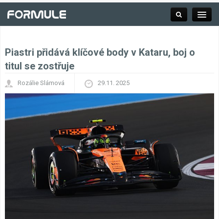
Piastri přidává klíčové body v Kataru, boj o
Rubrika
titul se zostřuje
Rozálie Slámová
29.11. 2025
Závodní série
Kalendář F1
Výsledky F1
Týmy a jezdci F1
Okruhy F1