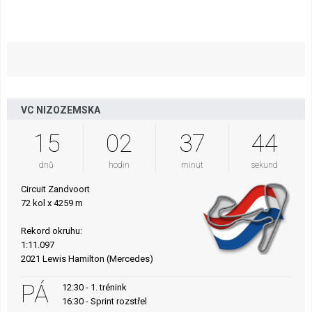
VC NIZOZEMSKA
15
02
37
43
dnů
hodin
minut
sekund
Circuit Zandvoort
72 kol x 4259 m
Rekord okruhu:
1:11.097
2021 Lewis Hamilton (Mercedes)
PÁ
12:30 - 1. trénink
16:30 - Sprint rozstřel