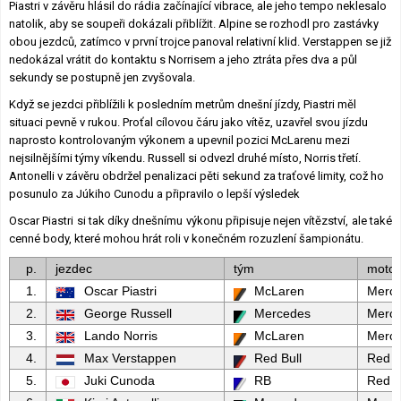
Piastri v závěru hlásil do rádia začínající vibrace, ale jeho tempo neklesalo
natolik, aby se soupeři dokázali přiblížit. Alpine se rozhodl pro zastávky
obou jezdců, zatímco v první trojce panoval relativní klid. Verstappen se již
nedokázal vrátit do kontaktu s Norrisem a jeho ztráta přes dva a půl
sekundy se postupně jen zvyšovala.
Když se jezdci přiblížili k posledním metrům dnešní jízdy, Piastri měl
situaci pevně v rukou. Proťal cílovou čáru jako vítěz, uzavřel svou jízdu
naprosto kontrolovaným výkonem a upevnil pozici McLarenu mezi
nejsilnějšími týmy víkendu. Russell si odvezl druhé místo, Norris třetí.
Antonelli v závěru obdržel penalizaci pěti sekund za traťové limity, což ho
posunulo za Júkiho Cunodu a připravilo o lepší výsledek
Oscar Piastri si tak díky dnešnímu výkonu připisuje nejen vítězství, ale také
cenné body, které mohou hrát roli v konečném rozuzlení šampionátu.
p.
jezdec
tým
motor
1.
Oscar Piastri
McLaren
Merc
2.
George Russell
Mercedes
Merc
3.
Lando Norris
McLaren
Merc
4.
Max Verstappen
Red Bull
Red B
5.
Juki Cunoda
RB
Red B