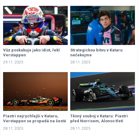
Vůz poskakuje jako idiot, řekl
Strategickou bitvu v Kataru
Verstappen
nečekejme
29.11. 2025
28.11. 2025
Piastri nejrychlejší v Kataru,
Těsný souboj v Kataru: Piastri
Verstappen se propadá na šesté
před Norrisem, Alonso třetí
místo
28.11. 2025
28.11. 2025