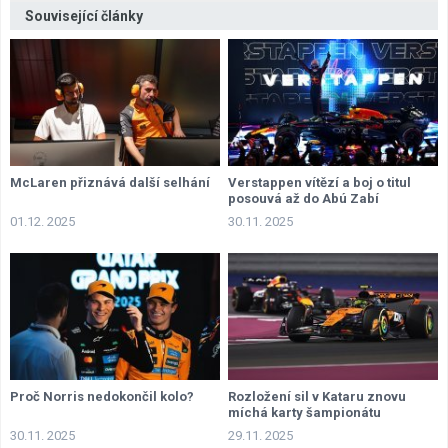
Související články
McLaren přiznává další selhání
Verstappen vítězí a boj o titul
posouvá až do Abú Zabí
01.12. 2025
30.11. 2025
Proč Norris nedokončil kolo?
Rozložení sil v Kataru znovu
míchá karty šampionátu
30.11. 2025
29.11. 2025