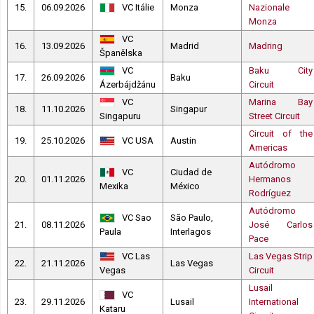
15.
06.09.2026
VC Itálie
Monza
Nazionale
Monza
VC
16.
13.09.2026
Madrid
Madring
Španělska
VC
Baku City
17.
26.09.2026
Baku
Ázerbájdžánu
Circuit
VC
Marina Bay
18.
11.10.2026
Singapur
Singapuru
Street Circuit
Circuit of the
19.
25.10.2026
VC USA
Austin
Americas
Autódromo
VC
Ciudad de
20.
01.11.2026
Hermanos
Mexika
México
Rodríguez
Autódromo
VC Sao
São Paulo,
21.
08.11.2026
José Carlos
Paula
Interlagos
Pace
VC Las
Las Vegas Strip
22.
21.11.2026
Las Vegas
Vegas
Circuit
Lusail
VC
23.
29.11.2026
Lusail
International
Kataru