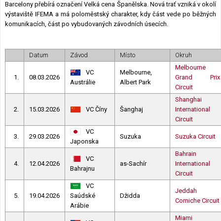
Barcelony přebírá označení Velká cena Španělska. Nová trať vzniká v okolí
výstaviště IFEMA a má poloměstský charakter, kdy část vede po běžných
komunikacích, část po vybudovaných závodních úsecích.
Datum
Závod
Místo
Okruh
Melbourne
VC
Melbourne,
1.
08.03.2026
Grand Prix
Austrálie
Albert Park
Circuit
Shanghai
2.
15.03.2026
VC Číny
Šanghaj
International
Circuit
VC
3.
29.03.2026
Suzuka
Suzuka Circuit
Japonska
Bahrain
VC
4.
12.04.2026
as-Sachír
International
Bahrajnu
Circuit
VC
Jeddah
5.
19.04.2026
Saúdské
Džidda
Corniche Circuit
Arábie
Miami