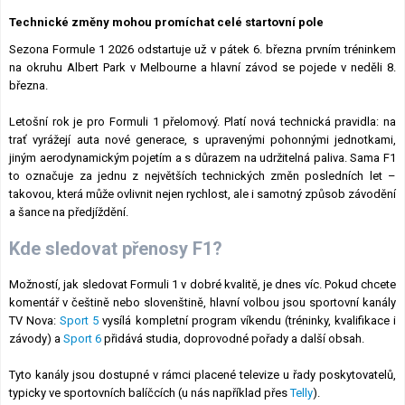
Lexikon F1
Technické změny mohou promíchat celé startovní pole
Sezona Formule 1 2026 odstartuje už v pátek 6. března prvním tréninkem
na okruhu Albert Park v Melbourne a hlavní závod se pojede v neděli 8.
března.
Letošní rok je pro Formuli 1 přelomový. Platí nová technická pravidla: na
trať vyrážejí auta nové generace, s upravenými pohonnými jednotkami,
jiným aerodynamickým pojetím a s důrazem na udržitelná paliva. Sama F1
to označuje za jednu z největších technických změn posledních let –
takovou, která může ovlivnit nejen rychlost, ale i samotný způsob závodění
a šance na předjíždění.
Kde sledovat přenosy F1?
Možností, jak sledovat Formuli 1 v dobré kvalitě, je dnes víc. Pokud chcete
komentář v češtině nebo slovenštině, hlavní volbou jsou sportovní kanály
TV Nova:
Sport 5
vysílá kompletní program víkendu (tréninky, kvalifikace i
závody) a
Sport 6
přidává studia, doprovodné pořady a další obsah.
Tyto kanály jsou dostupné v rámci placené televize u řady poskytovatelů,
typicky ve sportovních balíčcích (u nás například přes
Telly
).