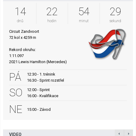
14
22
54
27
dnů
hodin
minut
sekund
Circuit Zandvoort
72 kol x 4259 m
Rekord okruhu:
1:11.097
2021 Lewis Hamilton (Mercedes)
PÁ
12:30 - 1. trénink
16:30 - Sprint rozstřel
SO
12:00 - Sprint
16:00 - Kvalifikace
NE
15:00 - Závod
VIDEO