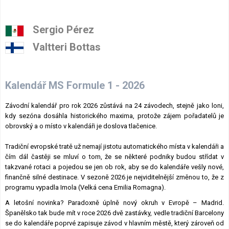
Sergio Pérez
Valtteri Bottas
Kalendář MS Formule 1 - 2026
Závodní kalendář pro rok 2026 zůstává na 24 závodech, stejně jako loni,
kdy sezóna dosáhla historického maxima, protože zájem pořadatelů je
obrovský a o místo v kalendáři je doslova tlačenice.
Tradiční evropské tratě už nemají jistotu automatického místa v kalendáři a
čím dál častěji se mluví o tom, že se některé podniky budou střídat v
takzvané rotaci a pojedou se jen ob rok, aby se do kalendáře vešly nové,
finančně silné destinace. V sezoně 2026 je nejviditelnější změnou to, že z
programu vypadla Imola (Velká cena Emilia Romagna).
A letošní novinka? Paradoxně úplně nový okruh v Evropě – Madrid.
Španělsko tak bude mít v roce 2026 dvě zastávky, vedle tradiční Barcelony
se do kalendáře poprvé zapisuje závod v hlavním městě, který zároveň od