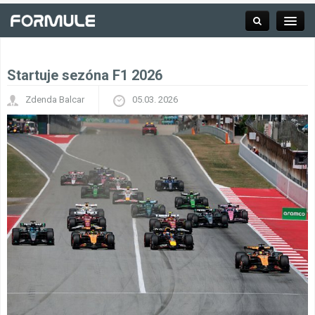
Startuje sezóna F1 2026
Rubrika
Zdenda Balcar
05.03. 2026
Závodní série
Kalendář F1
Výsledky F1
Týmy a jezdci F1
Okruhy F1