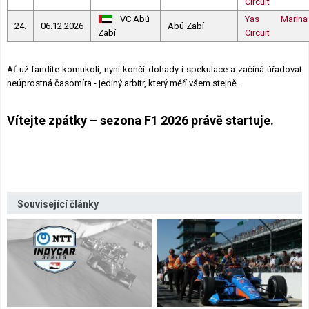
Circuit
VC Abú
Yas Marina
24.
06.12.2026
Abú Zabí
Zabí
Circuit
Ať už fandíte komukoli, nyní končí dohady i spekulace a začíná úřadovat
neúprostná časomíra - jediný arbitr, který měří všem stejně.
Vítejte zpátky – sezona F1 2026 právě startuje.
Související články