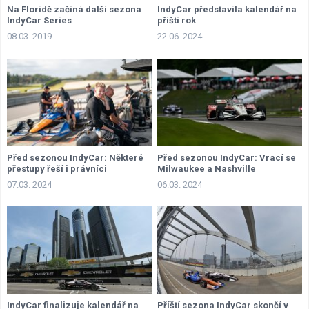
Na Floridě začíná další sezona
IndyCar představila kalendář na
IndyCar Series
příští rok
08.03. 2019
22.06. 2024
Před sezonou IndyCar: Některé
Před sezonou IndyCar: Vrací se
přestupy řeší i právníci
Milwaukee a Nashville
07.03. 2024
06.03. 2024
IndyCar finalizuje kalendář na
Příští sezona IndyCar skončí v