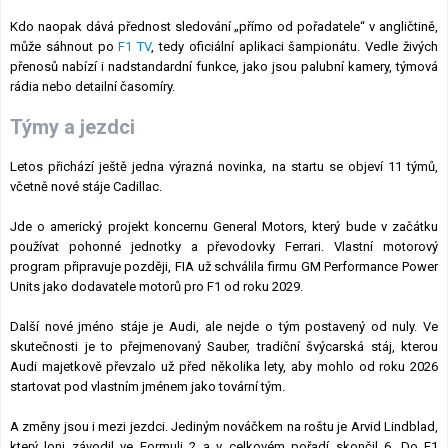
Kdo naopak dává přednost sledování „přímo od pořadatele“ v angličtině,
může sáhnout po
F1 TV
, tedy oficiální aplikaci šampionátu. Vedle živých
přenosů nabízí i nadstandardní funkce, jako jsou palubní kamery, týmová
rádia nebo detailní časomíry.
Týmy a jezdci
Letos přichází ještě jedna výrazná novinka, na startu se objeví 11 týmů,
včetně nové stáje Cadillac.
Jde o americký projekt koncernu General Motors, který bude v začátku
používat pohonné jednotky a převodovky Ferrari. Vlastní motorový
program připravuje později, FIA už schválila firmu GM Performance Power
Units jako dodavatele motorů pro F1 od roku 2029.
Další nové jméno stáje je Audi, ale nejde o tým postavený od nuly. Ve
skutečnosti je to přejmenovaný Sauber, tradiční švýcarská stáj, kterou
Audi majetkově převzalo už před několika lety, aby mohlo od roku 2026
startovat pod vlastním jménem jako tovární tým.
A změny jsou i mezi jezdci. Jediným nováčkem na roštu je Arvid Lindblad,
který loni závodil ve Formuli 2 a v celkovém pořadí skončil 6. Do F1