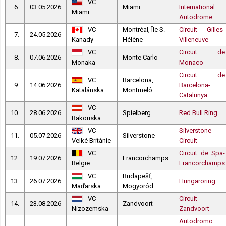
VC
6.
03.05.2026
Miami
International
Miami
Autodrome
VC
Montréal, Île S.
Circuit Gilles-
7.
24.05.2026
Kanady
Hélène
Villeneuve
VC
Circuit de
8.
07.06.2026
Monte Carlo
Monaka
Monaco
Circuit de
VC
Barcelona,
9.
14.06.2026
Barcelona-
Katalánska
Montmeló
Catalunya
VC
10.
28.06.2026
Spielberg
Red Bull Ring
Rakouska
VC
Silverstone
11.
05.07.2026
Silverstone
Velké Británie
Circuit
VC
Circuit de Spa-
12.
19.07.2026
Francorchamps
Belgie
Francorchamps
VC
Budapešť,
13.
26.07.2026
Hungaroring
Maďarska
Mogyoród
VC
Circuit
14.
23.08.2026
Zandvoort
Nizozemska
Zandvoort
Autodromo