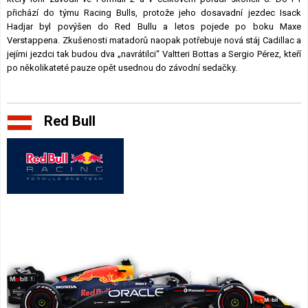
přichází do týmu Racing Bulls, protože jeho dosavadní jezdec Isack
Hadjar byl povýšen do Red Bullu a letos pojede po boku Maxe
Verstappena. Zkušenosti matadorů naopak potřebuje nová stáj Cadillac a
jejími jezdci tak budou dva „navrátilci“ Valtteri Bottas a Sergio Pérez, kteří
po několikateté pauze opět usednou do závodní sedačky.
Red Bull