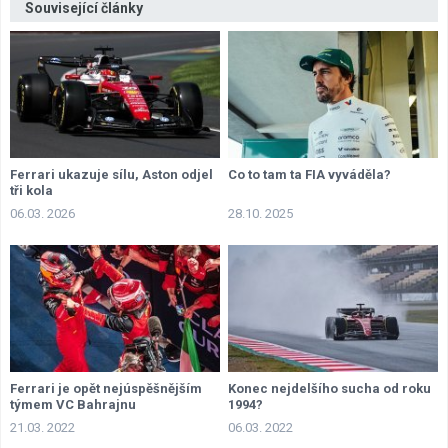
Související články
Ferrari ukazuje sílu, Aston odjel
Co to tam ta FIA vyváděla?
tři kola
06.03. 2026
28.10. 2025
Ferrari je opět nejúspěšnějším
Konec nejdelšího sucha od roku
týmem VC Bahrajnu
1994?
21.03. 2022
06.03. 2022