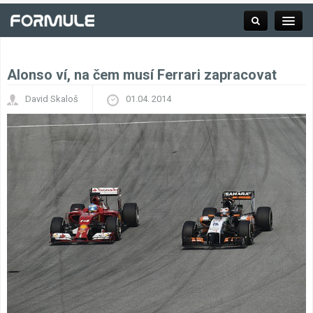
Alonso ví, na čem musí Ferrari zapracovat
Rubrika
David Skaloš
01.04. 2014
Závodní série
Kalendář F1
Výsledky F1
Týmy a jezdci F1
Okruhy F1