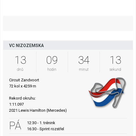
VC NIZOZEMSKA
13
09
34
12
dnů
hodin
minut
sekund
Circuit Zandvoort
72 kol x 4259 m
Rekord okruhu:
1:11.097
2021 Lewis Hamilton (Mercedes)
PÁ
12:30 - 1. trénink
16:30 - Sprint rozstřel