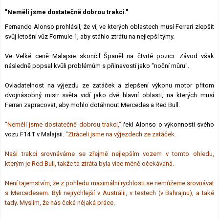
Lexikon F1
"Neměli jsme dostatečně dobrou trakci."
Fernando Alonso prohlásil, že ví, ve kterých oblastech musí Ferrari zlepšit
svůj letošní vůz Formule 1, aby stáhlo ztrátu na nejlepší týmy.
Ve Velké ceně Malajsie skončil Španěl na čtvrté pozici. Závod však
následně popsal kvůli problémům s přilnavostí jako "noční můru".
Ovladatelnost na výjezdu ze zatáček a zlepšení výkonu motor přitom
dvojnásobný mistr světa vidí jako dvě hlavní oblasti, na kterých musí
Ferrari zapracovat, aby mohlo dotáhnout Mercedes a Red Bull.
"Neměli jsme dostatečně dobrou trakci,"
řekl Alonso o výkonnosti svého
vozu F14 T v Malajsii.
"Ztráceli jsme na výjezdech ze zatáček.
Naši trakci srovnáváme se zřejmě nejlepším vozem v tomto ohledu,
kterým je Red Bull, takže ta ztráta byla více méně očekávaná.
Není tajemstvím, že z pohledu maximální rychlosti se nemůžeme srovnávat
s Mercedesem. Byli nejrychlejší v Austrálii, v testech (v Bahrajnu), a také
tady. Myslím, že nás čeká nějaká práce.