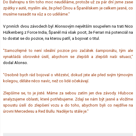
Do Bahrajnu s tím toho moc neuděláme, protože už za pár dní jsme zase
zpátky v autě, myslím ale, že před Čínou a Španělskem je celkem jasné, co
musíme nasadit na vůz a co uděláme."
V prvních dvou závodech byl Alonsovým největším soupeřem na trati Nico
Hülkenberg z Force India, Španěl má však pocit, že Ferrari má potenciál na
to dostat se do pozice, na kterou patří, a bojovat o titul.
"Samozřejmě to není ideální pozice pro začátek šampionátu, tým ale
vynakládá obrovské úsilí, abychom se zlepšili a zlepšili naši situaci,"
dodal Alonso.
"Osobně bych rád bojoval o vítězství, dokud jste ale před svým týmovým
kolegou, děláte něco navíc, než co lidé očekávají.
Zlepšíme se, to je jisté. Máme za sebou zatím jen dva závody. Hluboce
analyzujeme oblasti, které potřebujeme. Zdají se nám být jasné a vložíme
spoustu úsilí do zlepšení vozu a do toho, abychom byli co nejdříve na
úrovni Mercedesu a Red Bullu. Naděje tu stále je."