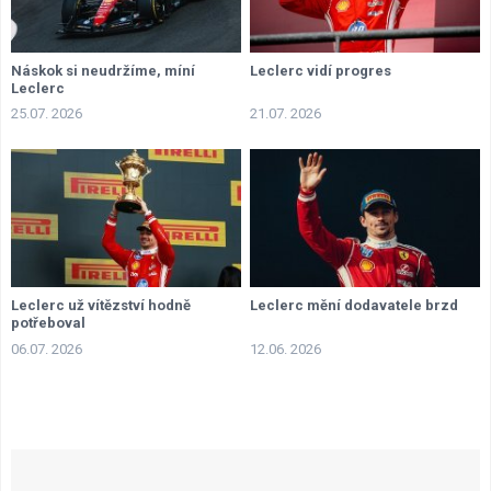
Náskok si neudržíme, míní
Leclerc vidí progres
Leclerc
25.07. 2026
21.07. 2026
Leclerc už vítězství hodně
Leclerc mění dodavatele brzd
potřeboval
06.07. 2026
12.06. 2026