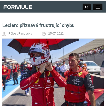
Leclerc přiznává frustrující chybu
Rubrika
Róbert Randuška
25.07. 2022
Závodní série
Kalendář F1
Výsledky F1
Týmy a jezdci F1
Okruhy F1