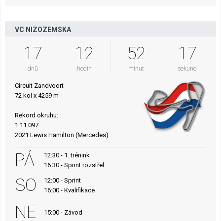
VC NIZOZEMSKA
17
12
52
16
dnů
hodin
minut
sekund
Circuit Zandvoort
72 kol x 4259 m
Rekord okruhu:
1:11.097
2021 Lewis Hamilton (Mercedes)
PÁ
12:30 - 1. trénink
16:30 - Sprint rozstřel
SO
12:00 - Sprint
16:00 - Kvalifikace
NE
15:00 - Závod