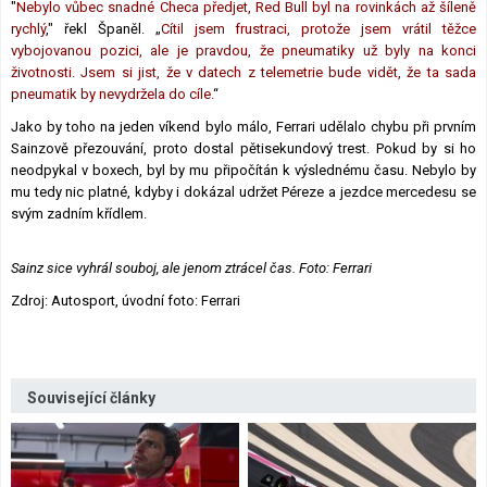
"
Nebylo vůbec snadné Checa předjet, Red Bull byl na rovinkách až šíleně
rychlý
," řekl Španěl. „
Cítil jsem frustraci, protože jsem vrátil těžce
vybojovanou pozici, ale je pravdou, že pneumatiky už byly na konci
životnosti. Jsem si jist, že v datech z telemetrie bude vidět, že ta sada
pneumatik by nevydržela do cíle.
“
Jako by toho na jeden víkend bylo málo, Ferrari udělalo chybu při prvním
Sainzově přezouvání, proto dostal pětisekundový trest. Pokud by si ho
neodpykal v boxech, byl by mu připočítán k výslednému času. Nebylo by
mu tedy nic platné, kdyby i dokázal udržet Péreze a jezdce mercedesu se
svým zadním křídlem.
Sainz sice vyhrál souboj, ale jenom ztrácel čas. Foto: Ferrari
Zdroj: Autosport, úvodní foto: Ferrari
Související články