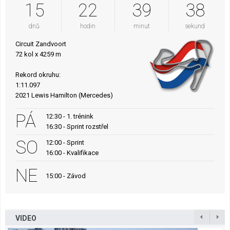
15
22
39
37
dnů
hodin
minut
sekund
Circuit Zandvoort
72 kol x 4259 m
Rekord okruhu:
1:11.097
2021 Lewis Hamilton (Mercedes)
PÁ
12:30 - 1. trénink
16:30 - Sprint rozstřel
SO
12:00 - Sprint
16:00 - Kvalifikace
NE
15:00 - Závod
VIDEO