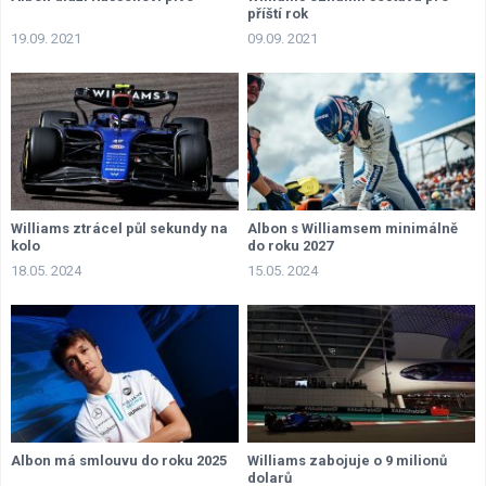
příští rok
19.09. 2021
09.09. 2021
Williams ztrácel půl sekundy na
Albon s Williamsem minimálně
kolo
do roku 2027
18.05. 2024
15.05. 2024
Albon má smlouvu do roku 2025
Williams zabojuje o 9 milionů
dolarů