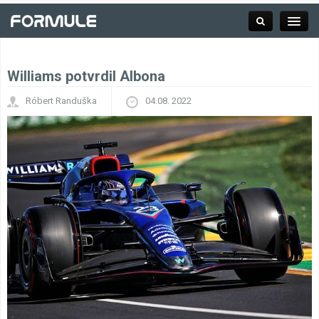
Williams potvrdil Albona
Rubrika
Róbert Randuška
04.08. 2022
Závodní série
Kalendář F1
Výsledky F1
Týmy a jezdci F1
Okruhy F1