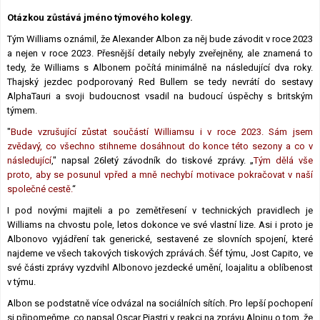
Lexikon F1
Otázkou zůstává jméno týmového kolegy.
Tým Williams oznámil, že Alexander Albon za něj bude závodit v roce 2023
a nejen v roce 2023. Přesnější detaily nebyly zveřejněny, ale znamená to
tedy, že Williams s Albonem počítá minimálně na následující dva roky.
Thajský jezdec podporovaný Red Bullem se tedy nevrátí do sestavy
AlphaTauri a svoji budoucnost vsadil na budoucí úspěchy s britským
týmem.
"
Bude vzrušující zůstat součástí Williamsu i v roce 2023. Sám jsem
zvědavý, co všechno stihneme dosáhnout do konce této sezony a co v
následující
," napsal 26letý závodník do tiskové zprávy. „
Tým dělá vše
proto, aby se posunul vpřed a mně nechybí motivace pokračovat v naší
společné cestě.
“
I pod novými majiteli a po zemětřesení v technických pravidlech je
Williams na chvostu pole, letos dokonce ve své vlastní lize. Asi i proto je
Albonovo vyjádření tak generické, sestavené ze slovních spojení, které
najdeme ve všech takových tiskových zprávách. Šéf týmu, Jost Capito, ve
své části zprávy vyzdvihl Albonovo jezdecké umění, loajalitu a oblíbenost
v týmu.
Albon se podstatně více odvázal na sociálních sítích. Pro lepší pochopení
si připomeňme, co napsal Oscar Piastri v reakci na zprávu Alpinu o tom, že