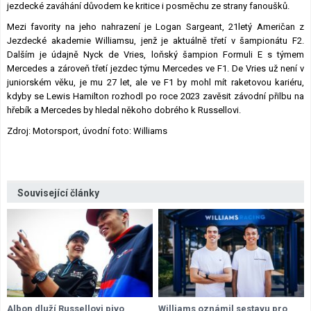
jezdecké zaváhání důvodem ke kritice i posměchu ze strany fanoušků.
Mezi favority na jeho nahrazení je Logan Sargeant, 21letý Američan z
Jezdecké akademie Williamsu, jenž je aktuálně třetí v šampionátu F2.
Dalším je údajně Nyck de Vries, loňský šampion Formuli E s týmem
Mercedes a zároveň třetí jezdec týmu Mercedes ve F1. De Vries už není v
juniorském věku, je mu 27 let, ale ve F1 by mohl mít raketovou kariéru,
kdyby se Lewis Hamilton rozhodl po roce 2023 zavěsit závodní přilbu na
hřebík a Mercedes by hledal někoho dobrého k Russellovi.
Zdroj: Motorsport, úvodní foto: Williams
Související články
Albon dluží Russellovi pivo
Williams oznámil sestavu pro