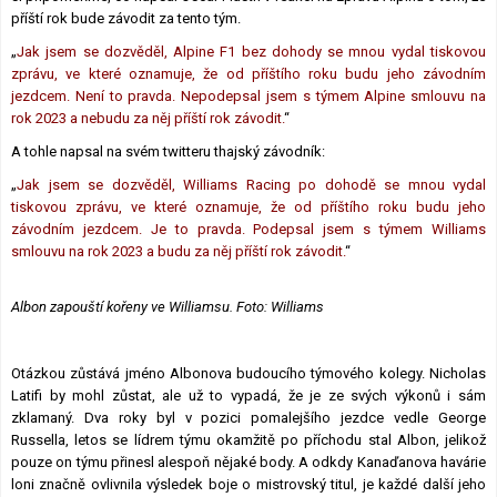
příští rok bude závodit za tento tým.
„
Jak jsem se dozvěděl, Alpine F1 bez dohody se mnou vydal tiskovou
zprávu, ve které oznamuje, že od příštího roku budu jeho závodním
jezdcem. Není to pravda. Nepodepsal jsem s týmem Alpine smlouvu na
rok 2023 a nebudu za něj příští rok závodit.
“
A tohle napsal na svém twitteru thajský závodník:
„
Jak jsem se dozvěděl, Williams Racing po dohodě se mnou vydal
tiskovou zprávu, ve které oznamuje, že od příštího roku budu jeho
závodním jezdcem. Je to pravda. Podepsal jsem s týmem Williams
smlouvu na rok 2023 a budu za něj příští rok závodit.
“
Albon zapouští kořeny ve Williamsu. Foto: Williams
Otázkou zůstává jméno Albonova budoucího týmového kolegy. Nicholas
Latifi by mohl zůstat, ale už to vypadá, že je ze svých výkonů i sám
zklamaný. Dva roky byl v pozici pomalejšího jezdce vedle George
Russella, letos se lídrem týmu okamžitě po příchodu stal Albon, jelikož
pouze on týmu přinesl alespoň nějaké body. A odkdy Kanaďanova havárie
loni značně ovlivnila výsledek boje o mistrovský titul, je každé další jeho