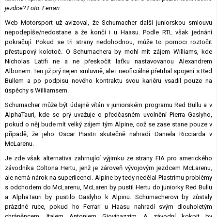
jezdce? Foto: Ferrari
Web Motorsport už avizoval, že Schumacher další juniorskou smlouvu
nepodepíše/nedostane a že končí i u Haasu. Podle RTL však jednání
pokračují. Pokud se tři strany nedohodnou, může to pomoci roztočit
přestupový kolotoč. O Schumachera by mohl mít zájem Williams, kde
Nicholas Latifi ne a ne přeskočit laťku nastavovanou Alexandrem
Albonem. Ten již prý nejen smluvně, ale i neoficiálně přetrhal spojení s Red
Bullem a po podpisu nového kontraktu svou kariéru vsadil pouze na
úspěchy s Williamsem.
Schumacher může být údajně vítán v juniorském programu Red Bullu a v
AlphaTauri, kde se prý uvažuje o předčasném uvolnění Pierra Gaslyho,
pokud o něj bude mít velký zájem tým Alpine, což se zase stane pouze v
případě, že jeho Oscar Piastri skutečně nahradí Daniela Ricciarda v
McLarenu.
Je zde však alternativa zahrnující výjimku ze strany FIA pro amerického
závodníka Coltona Hertu, jenž je zároveň vývojovým jezdcem McLarenu,
ale nemá nárok na superlicenci. Alpine by tedy nedělal Piastrimu problémy
s odchodem do McLarenu, McLaren by pustil Hertu do juniorky Red Bullu
a AlphaTauri by pustilo Gaslyho k Alpinu. Schumacherovi by zůstaly
prázdné ruce, pokud ho Ferrari u Haasu nahradí svým dlouholetým
chráněncem, Italem Antoniem Giovinazzim. A závodní kokpit by