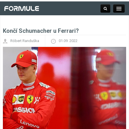
Končí Schumacher u Ferrari?
Rubrika
Róbert Randuška
01.09. 2022
Závodní série
Kalendář F1
Výsledky F1
Týmy a jezdci F1
Okruhy F1