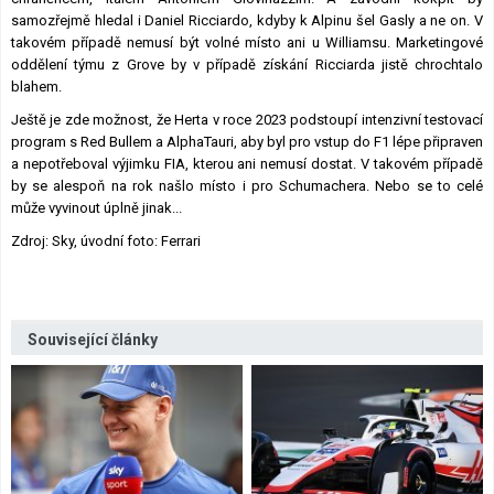
samozřejmě hledal i Daniel Ricciardo, kdyby k Alpinu šel Gasly a ne on. V
takovém případě nemusí být volné místo ani u Williamsu. Marketingové
oddělení týmu z Grove by v případě získání Ricciarda jistě chrochtalo
blahem.
Ještě je zde možnost, že Herta v roce 2023 podstoupí intenzivní testovací
program s Red Bullem a AlphaTauri, aby byl pro vstup do F1 lépe připraven
a nepotřeboval výjimku FIA, kterou ani nemusí dostat. V takovém případě
by se alespoň na rok našlo místo i pro Schumachera. Nebo se to celé
může vyvinout úplně jinak...
Zdroj: Sky, úvodní foto: Ferrari
Související články