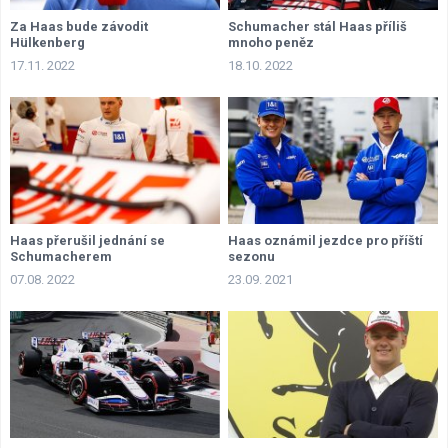
Za Haas bude závodit
Schumacher stál Haas příliš
Hülkenberg
mnoho peněz
17.11. 2022
18.10. 2022
Haas přerušil jednání se
Haas oznámil jezdce pro příští
Schumacherem
sezonu
07.08. 2022
23.09. 2021