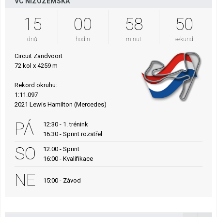
VC NIZOZEMSKA
15
00
58
49
dnů
hodin
minut
sekund
Circuit Zandvoort
72 kol x 4259 m
Rekord okruhu:
1:11.097
2021 Lewis Hamilton (Mercedes)
PÁ
12:30 - 1. trénink
16:30 - Sprint rozstřel
SO
12:00 - Sprint
16:00 - Kvalifikace
NE
15:00 - Závod