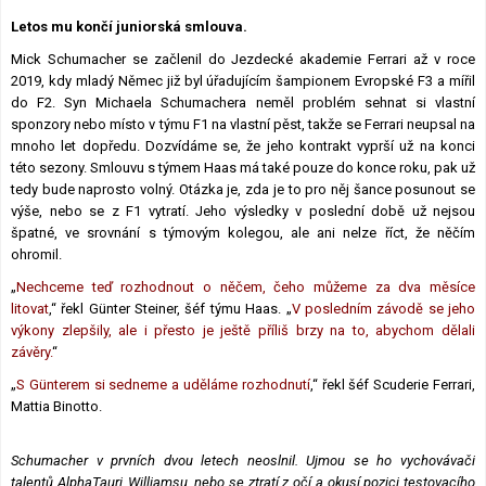
Lexikon F1
Letos mu končí juniorská smlouva.
Mick Schumacher se začlenil do Jezdecké akademie Ferrari až v roce
2019, kdy mladý Němec již byl úřadujícím šampionem Evropské F3 a mířil
do F2. Syn Michaela Schumachera neměl problém sehnat si vlastní
sponzory nebo místo v týmu F1 na vlastní pěst, takže se Ferrari neupsal na
mnoho let dopředu. Dozvídáme se, že jeho kontrakt vyprší už na konci
této sezony. Smlouvu s týmem Haas má také pouze do konce roku, pak už
tedy bude naprosto volný. Otázka je, zda je to pro něj šance posunout se
výše, nebo se z F1 vytratí. Jeho výsledky v poslední době už nejsou
špatné, ve srovnání s týmovým kolegou, ale ani nelze říct, že něčím
ohromil.
„
Nechceme teď rozhodnout o něčem, čeho můžeme za dva měsíce
litovat
,“ řekl Günter Steiner, šéf týmu Haas. „
V posledním závodě se jeho
výkony zlepšily, ale i přesto je ještě příliš brzy na to, abychom dělali
závěry.
“
„
S Günterem si sedneme a uděláme rozhodnutí
,“ řekl šéf Scuderie Ferrari,
Mattia Binotto.
Schumacher v prvních dvou letech neoslnil. Ujmou se ho vychovávači
talentů AlphaTauri, Williamsu, nebo se ztratí z očí a okusí pozici testovacího