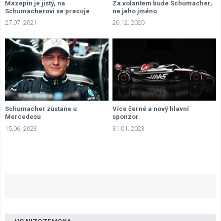
Mazepin je jistý, na
Za volantem bude Schumacher,
Schumacherovi se pracuje
ne jeho jméno
27.07. 2021
26.12. 2020
Schumacher zůstane u
Více černé a nový hlavní
Mercedesu
sponzor
15.06. 2023
31.01. 2023