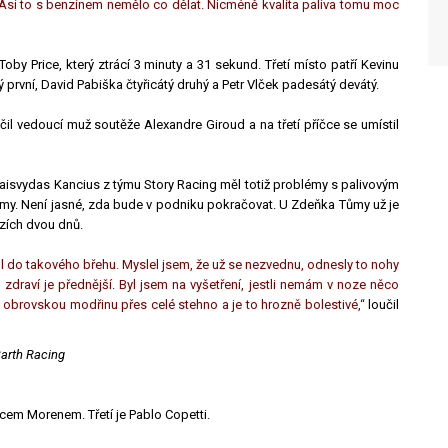
 Asi to s benzínem nemělo co dělat. Nicméně kvalita paliva tomu moc
y Price, který ztrácí 3 minuty a 31 sekund. Třetí místo patří Kevinu
ý první, David Pabiška čtyřicátý druhý a Petr Vlček padesátý devátý.
čil vedoucí muž soutěže Alexandre Giroud a na třetí příčce se umístil
aisvydas Kancius z týmu Story Racing měl totiž problémy s palivovým
tmy. Není jasné, zda bude v podniku pokračovat. U Zdeňka Tůmy už je
zích dvou dnů.
hl do takového břehu. Myslel jsem, že už se nezvednu, odnesly to nohy
 zdraví je přednější. Byl jsem na vyšetření, jestli nemám v noze něco
obrovskou modřinu přes celé stehno a je to hrozně bolestivé,“
loučil
Barth Racing
cem Morenem. Třetí je Pablo Copetti.