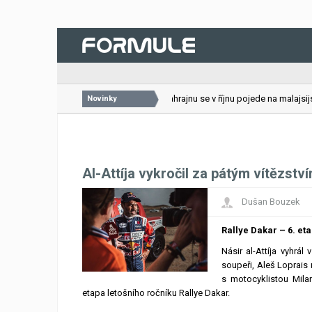
26.07.2026
VC Bahrajnu se v říjnu pojede na malajsijské
Novinky
Al-Attíja vykročil za pátým vítězstv
Dušan Bouzek
Rallye Dakar – 6. et
Násir al-Attíja vyhrál
soupeři, Aleš Loprais
s motocyklistou Mila
etapa letošního ročníku Rallye Dakar.