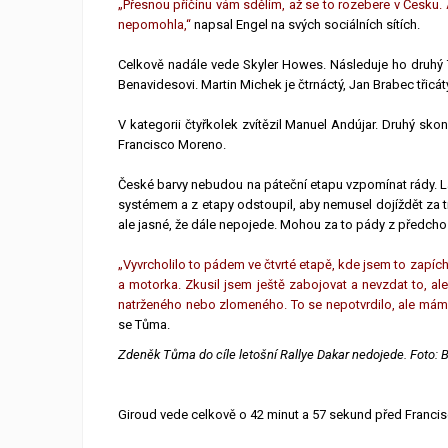
„Přesnou příčinu vám sdělím, až se to rozebere v Česku.
nepomohla,“
napsal Engel na svých sociálních sítích.
Celkově nadále vede Skyler Howes. Následuje ho druhý Tob
Benavidesovi. Martin Michek je čtrnáctý, Jan Brabec třicát
V kategorii čtyřkolek zvítězil Manuel Andújar. Druhý skon
Francisco Moreno.
České barvy nebudou na páteční etapu vzpomínat rády. L
systémem a z etapy odstoupil, aby nemusel dojíždět za 
ale jasné, že dále nepojede. Mohou za to pády z předcho
„Vyvrcholilo to pádem ve čtvrté etapě, kde jsem to zapíc
a motorka. Zkusil jsem ještě zabojovat a nevzdat to, ale
natrženého nebo zlomeného. To se nepotvrdilo, ale mám 
se Tůma.
Zdeněk Tůma do cíle letošní Rallye Dakar nedojede. Foto: 
Giroud vede celkově o 42 minut a 57 sekund před Francis