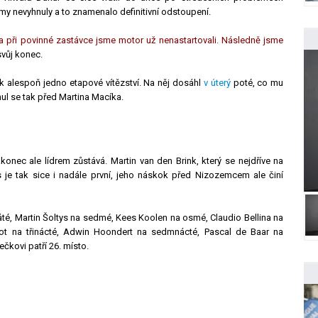
my nevyhnuly a to znamenalo definitivní odstoupení.
a při povinné zastávce jsme motor už nenastartovali. Následně jsme
vůj konec.
ak alespoň jedno etapové vítězství. Na něj dosáhl
v úterý
poté, co mu
 se tak před Martina Macíka.
onec ale lídrem zůstává. Martin van den Brink, který se nejdříve na
is je tak sice i nadále první, jeho náskok před Nizozemcem ale činí
 páté, Martin Šoltys na sedmé, Kees Koolen na osmé, Claudio Bellina na
ot na třinácté, Adwin Hoondert na sedmnácté, Pascal de Baar na
čkovi patří 26. místo.