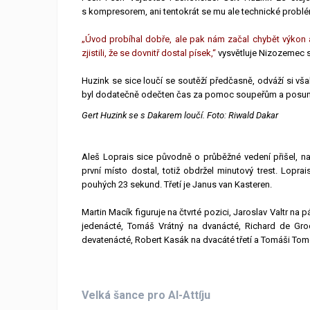
s kompresorem, ani tentokrát se mu ale technické problé
„Úvod probíhal dobře, ale pak nám začal chybět výkon 
zjistili, že se dovnitř dostal písek,“
vysvětluje Nizozemec s
Huzink se sice loučí se soutěží předčasně, odváží si vš
byl dodatečně odečten čas za pomoc soupeřům a posunul
Gert Huzink se s Dakarem loučí. Foto: Riwald Dakar
Aleš Loprais sice původně o průběžné vedení přišel, nak
první místo dostal, totiž obdržel minutový trest. Lopra
pouhých 23 sekund. Třetí je Janus van Kasteren.
Martin Macík figuruje na čtvrté pozici, Jaroslav Valtr na
jedenácté, Tomáš Vrátný na dvanácté, Richard de Gro
devatenácté, Robert Kasák na dvacáté třetí a Tomáši Tome
Velká šance pro Al-Attíju