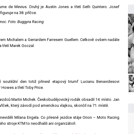
e de Mevius. Druhý je Austin Jones a třetí Seth Quintero. Josef
iguruje na 38. příčce.
moc. Foto: Buggyra Racing
atrem Michalem a Gerrardem Farresem Guellem. Celkově ovšem nadále
a třetí Marek Goczal.
soutěžní den totiž přinesl etapový triumf Lucianu Benavidesovi
 Howes a třetí Toby Price.
ch jezdců Martin Michek. Českobudějovický rodák obsadil 14. místo. Jan
r Vlček, který závodí pod americkou vlajkou, skončil na 71. místě.
neviděli Milana Engela. Co přesně jezdce stáje Orion – Moto Racing
jeho stroje KTM to neodhalili ani organizátoři.