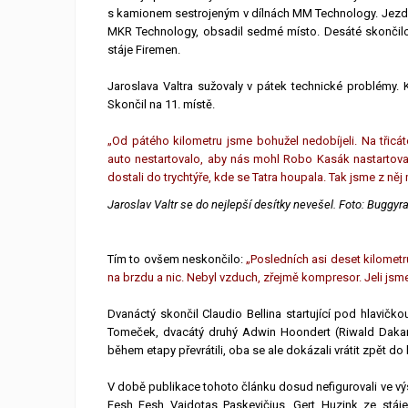
s kamionem sestrojeným v dílnách MM Technology. Jezde
MKR Technology, obsadil sedmé místo. Desáté skončilo
stáje Firemen.
Jaroslava Valtra sužovaly v pátek technické problémy. 
Skončil na 11. místě.
„Od pátého kilometru jsme bohužel nedobíjeli. Na tři
auto nestartovalo, aby nás mohl Robo Kasák nastartova
dostali do trychtýře, kde se Tatra houpala. Tak jsme z něj 
Jaroslav Valtr se do nejlepší desítky nevešel. Foto: Buggyr
Tím to ovšem neskončilo:
„Posledních asi deset kilometr
na brzdu a nic. Nebyl vzduch, zřejmě kompresor. Jeli jsm
Dvanáctý skončil Claudio Bellina startující pod hlavič
Tomeček, dvacátý druhý Adwin Hoondert (Riwald Dakar)
během etapy převrátili, oba se ale dokázali vrátit zpět do
V době publikace tohoto článku dosud nefigurovali ve vý
Fesh Fesh Vajdotas Paskevičius. Gert Huzink ze stáj