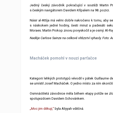
Jediný český závodník pokračující v soutěži Martin P
s českým navigátorem Davidem Křípalem na 98. pozici.
Násir al-Attíja má velmi dobře nakročeno k tomu, aby s
s náskokem jedné hodiny, šesti minut a padesáti sek
Moraes. Martin Prokop znovu povyskočil a je osmý. Al-Rajh
Naděje Carlose Sainze na celkové vítězství vyhasly. Foto: A
Macháček pomohl v nouzi parťačce
Kategorii lehkých prototypů vévodil v pátek Guillaume
se umístil Josef Macháček. O jedno místo za ním skončil
Osmnáctiletá závodnice měla během etapy potíže se zlo
spolujezdcem Davidem Schovánkem.
„Moc jim děkuji,“
byla Aliyyah vděčná.