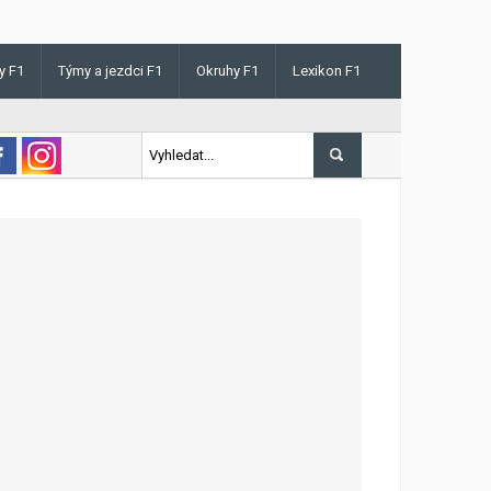
y F1
Týmy a jezdci F1
Okruhy F1
Lexikon F1
 v Maďarsku letos poprvé vyhrál kvalifikaci