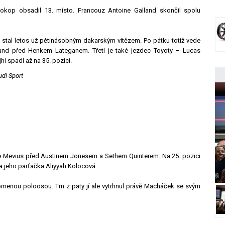
rokop obsadil 13. místo. Francouz Antoine Galland skončil spolu
e stal letos už pětinásobným dakarským vítězem. Po pátku totiž vede
und před Henkem Lateganem. Třetí je také jezdec Toyoty – Lucas
í spadl až na 35. pozici.
udi Sport
 de Mevius před Austinem Jonesem a Sethem Quinterem. Na 25. pozici
a jeho parťačka Aliyyah Kolocová.
menou poloosou. Trn z paty jí ale vytrhnul právě Macháček se svým