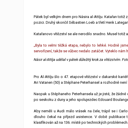
Pátek byl velkým dnem pro Násira al-Attíju. Katařan totiž z
pozici. Druhý skončil Sébastien Loeb a třetí Henk Lategan
Katařanovo vítězství se ale nerodilo snadno. Musel tot
„Byla to velmi těžká etapa, nebylo to lehké. Hodně jsme 
servořízení, takže se vůbec nedalo zatáčet. Vyteklo nám h
Násir al-Attíja udělal v pátek důležitý krok za vítězstvím. F
Pro Al-Attíju šlo o 47. etapové vítězství v dakarské karié
Ari Vatanen (50) a Stéphane Peterhansel a rozhodně není b
Naopak u Stéphaneho Peterhansela už je jisté, že žádné da
po seskoku z duny a jeho spolujezdec Edouard Boulange
Aby neměli u Audi málo vrásek na čele, trápil se i Carlo
dlouho čekal na příjezd asistence. V době publikace to
klasifikován až na 136. místě po technických problémech