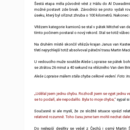
Šestá etapa měla původně vést z Háilu do Al Duwadimi,
možné postavit zde bivak. Závodníci se proto vydali r
úseku, který byl oříznut zhruba o 100 kilometrů. Nakonec 
Vítězem kategorie kamionů se stal v pátek Mitchel van d
tímto počinem postaral o nový rekord. Stal se totiž vůb
Na druhém místě skončil vítězův krajan Janus van Kaster
třetí nejrychlejší totiž absolvoval páteční trasu Martin Mac
U vedoucího muže soutěže Aleše Lopraise se pátek bohu
se ztrátou 26 minut a 40 sekund na vítězného Van den Bri
Aleše Lopraise málem stála chyba celkové vedení. Foto: In
„Udělal jsem jednu chybu. Rozhodl jsem se vyjet jednu vel
se to podaří, ale nepodařilo. Byla to moje chyba,“
sypal si
Současně si ale myslí, že ze složité situace vyvázl rel
relativně rozumně. Toho času jsme tam mohli nechat dalek
Do nejlepší desítky se vešel z Čechů i osmý Martin Š