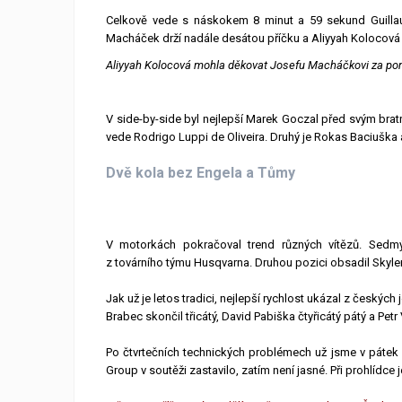
Celkově vede s náskokem 8 minut a 59 sekund Guillaum
Macháček drží nadále desátou příčku a Aliyyah Kolocová f
Aliyyah Kolocová mohla děkovat Josefu Macháčkovi za po
V side-by-side byl nejlepší Marek Goczal před svým br
vede Rodrigo Luppi de Oliveira. Druhý je Rokas Baciuška 
Dvě kola bez Engela a Tůmy
V motorkách pokračoval trend různých vítězů. Sedmý 
z továrního týmu Husqvarna. Druhou pozici obsadil Skyler
Jak už je letos tradici, nejlepší rychlost ukázal z český
Brabec skončil třicátý, David Pabiška čtyřicátý pátý a Pet
Po čtvrtečních technických problémech už jsme v pátek 
Group v soutěži zastavilo, zatím není jasné. Při prohlídce 