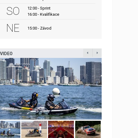
SO
12:00 - Sprint
16:00 - Kvalifikace
NE
15:00 - Závod
VIDEO