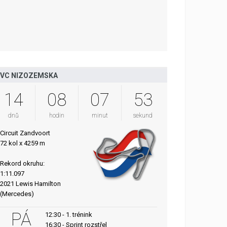
VC NIZOZEMSKA
14
08
07
52
dnů
hodin
minut
sekund
Circuit Zandvoort
72 kol x 4259 m
Rekord okruhu:
1:11.097
2021 Lewis Hamilton
(Mercedes)
PÁ
12:30 - 1. trénink
16:30 - Sprint rozstřel