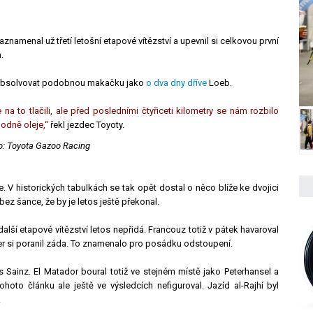
aznamenal už třetí letošní etapové vítězství a upevnil si celkovou první
.
iž absolvovat podobnou makačku jako
o dva dny dříve
Loeb.
na to tlačili, ale před posledními čtyřiceti kilometry se nám rozbilo
odně oleje,“
řekl jezdec Toyoty.
oto: Toyota Gazoo Racing
ře. V historických tabulkách se tak opět dostal o něco blíže ke dvojici
ez šance, že by je letos ještě překonal.
lší etapové vítězství letos nepřidá. Francouz totiž v pátek havaroval
r si poranil záda. To znamenalo pro posádku odstoupení.
s Sainz. El Matador boural totiž ve stejném místě jako Peterhansel a
hoto článku ale ještě ve výsledcích nefiguroval. Jazíd al-Rajhí byl
.