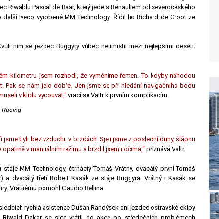
c Riwaldu Pascal de Baar, který jede s Renaultem od severočeského
 další Iveco vyrobené MM Technology. Řídil ho Richard de Groot ze
Kvůli nim se jezdec Buggyry vůbec neumístil mezi nejlepšími deseti.
cátém kilometru jsem rozhodl, že vyměníme řemen. To kdyby náhodou
t. Pak se nám jelo dobře. Jen jsme se při hledání navigačního bodu
museli v klidu vycouvat,“
vrací se Valtr k prvním komplikacím.
a Racing
ů jsme byli bez vzduchu v brzdách. Sjeli jsme z poslední duny, šlápnu
e opatrně v manuálním režimu a brzdil jsem i očima,“
přiznává Valtr.
kou stáje MM Technology, čtrnáctý Tomáš Vrátný, dvacátý první Tomáš
 a dvacátý třetí Robert Kasák ze stáje Buggyra. Vrátný i Kasák se
 hry. Vrátnému pomohl Claudio Bellina.
sledcích rychlá asistence Dušan Randýsek ani jezdec ostravské ekipy
e Riwald Dakar se sice vrátil do akce po středečních problémech