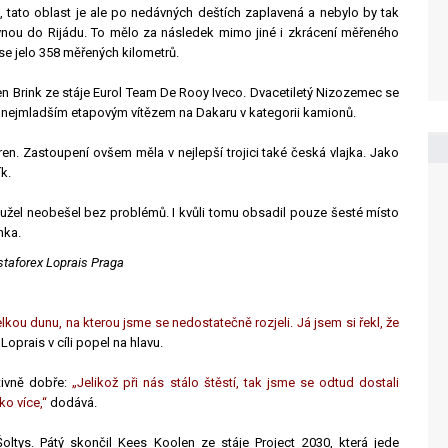
 tato oblast je ale po nedávných deštích zaplavená a nebylo by tak
ovnou do Rijádu. To mělo za následek mimo jiné i zkrácení měřeného
se jelo 358 měřených kilometrů.
en Brink ze stáje Eurol Team De Rooy Iveco. Dvacetiletý Nizozemec se
ec nejmladším etapovým vítězem na Dakaru v kategorii kamionů.
en. Zastoupení ovšem měla v nejlepší trojici také česká vlajka. Jako
ík.
žel neobešel bez problémů. I kvůli tomu obsadil pouze šesté místo
nka.
staforex Loprais Praga
kou dunu, na kterou jsme se nedostatečně rozjeli. Já jsem si řekl, že
 Loprais v cíli popel na hlavu.
ativně dobře:
„Jelikož při nás stálo štěstí, tak jsme se odtud dostali
o více,“
dodává.
oltys. Pátý skončil Kees Koolen ze stáje Project 2030, která jede