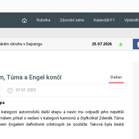
Rubrika
Závodní série
Kalendář F1
Výsledk
m okruhu v Sepangu
25.07.2026
Lando Norris
ím, Tůma a Engel končí
Dakar
07.01. 2023
apa
 v kategorii automobilů další etapu a navíc mu odpadli jeho největší
 málem přišel o vedení v kategorii kamionů a čtyřkolkář Zdeněk Tůma
nem Engelem definitivně odstoupili ze soutěže. Taková byla šestá