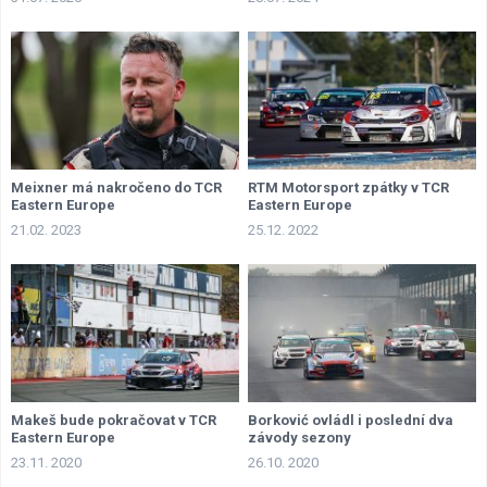
Meixner má nakročeno do TCR
RTM Motorsport zpátky v TCR
Eastern Europe
Eastern Europe
21.02. 2023
25.12. 2022
Makeš bude pokračovat v TCR
Borković ovládl i poslední dva
Eastern Europe
závody sezony
23.11. 2020
26.10. 2020