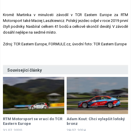
Kromě Martinka v minulosti závodil v TCR Eastern Europe za RTM
Motorsport také Maciej Laszkiewicz. Polský jezdec odjel v roce 2019 první
čtyři podniky. Nasbíral celkem 41 bodů a celkově skončil devátý. V závodě
dosáhl nejlépe na sedmé místo.
Zdroj: TCR Eastern Europe, FORMULE.cz, úvodní foto: TCR Eastern Europe
Související články
RTM Motorsport se vrací do TCR
Adam Kout: Chci vylepšit loňský
Eastern Europe
bronz
31.07. 2020
28.07. 2024