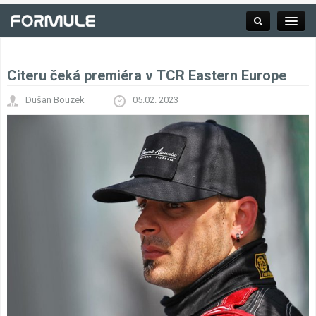
Citeru čeká premiéra v TCR Eastern Europe
Rubrika
Dušan Bouzek
05.02. 2023
Závodní série
Kalendář F1
Výsledky F1
Týmy a jezdci F1
Okruhy F1