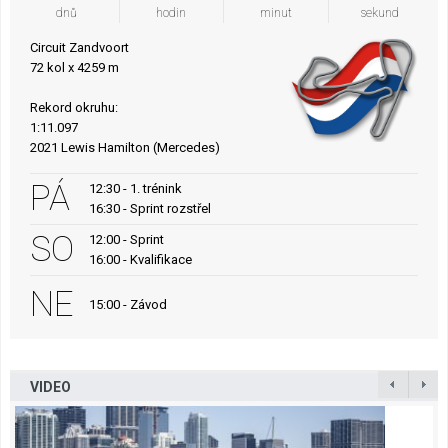
dnů
hodin
minut
sekund
Circuit Zandvoort
72 kol x 4259 m
Rekord okruhu:
1:11.097
2021 Lewis Hamilton (Mercedes)
PÁ
12:30 - 1. trénink
16:30 - Sprint rozstřel
SO
12:00 - Sprint
16:00 - Kvalifikace
NE
15:00 - Závod
VIDEO