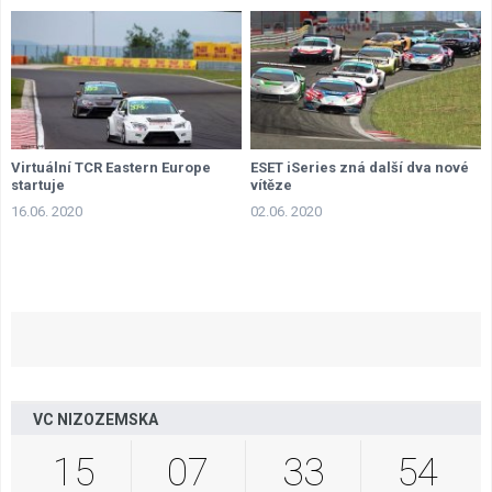
Virtuální TCR Eastern Europe
ESET iSeries zná další dva nové
startuje
vítěze
16.06. 2020
02.06. 2020
VC NIZOZEMSKA
15
07
33
53