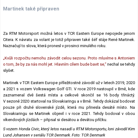
Martinek také připraven
Za RTM Motorsport možná letos v TCR Eastern Europe nepojede jenom
Citera. K návratu za volant je totiž připraven také šéf stáje René Martinek.
Naznačují to slova, která pronesl v prosinci minulého roku.
„Kvůli rozpočtu nemohu závodit celou sezonu. Proto mluvíme s Antoniem
o tom, že by za nás mohl jet. Hlavním cílem bude bavit se,“
nechal se tehdy
slyšet.
Martinek v TCR Eastern Europe příležitostně závodil už v letech 2019, 2020
a 2021 s vozem Volkswagen Golf GTI. V roce 2019 nastoupil v Brně, kde
zaznamenal dvě šestá místa a celkově skončil se 16 body třináctý.
V sezoně 2020 startoval na Slovakiaringu a v Brně. Tehdy dokázal bodovat
pouze při druhé slovenské jízdě, která mu přinesla desáté místo. Na
Slovakiaringu se Martinek objevil i v roce 2021. Tehdy bodoval v obou
víkendových jízdách – připsal si desátou a devátou příčku.
S vozem Honda Civic, který letos nasadí u RTM Motorsportu, loni závodil Kim
Lund Johansen v seriálu TCR Denmark. Foto: TCR Denmark