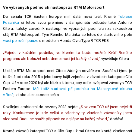
Lexikon F1
Ve vybraných podnicích nastoupí za RTM Motorsport
Do seriálu TCR Eastern Europe míří další nová tvář. Kromě
Tobiase
Poschika
si letos svou premiéru v šampionátu odbude také Antonio
Citera. Italský závodník nastoupí ve vybraných podnicích za rakouskou
stáj RTM Motorsport. Tým Reného Martinka se letos do startovního pole
vrací po roční pauze
s modelem Honda Civic Type R TCR FK8.
„Pojedu v každém podniku, ve kterém to bude možné. Kvůli Reného
programu ale bohužel nebudeme moci jet každý závod,“
vysvětluje Citera.
U stáje RTM Motorsport není Citera žádným nováčkem. Součástí týmu je
totiž už od roku 2015 a jeho barvy hájil zejména v závodech kategorie Clio
Cup. Už v roce 2020 byl ale blízko k tomu, aby odjel své první závody v TCR
Eastern Europe.
Měl totiž startovat při podniku na Masarykově okruhu
v Brně
, z toho ale nakonec sešlo.
S velkými ambicemi do sezony 2023 nejde:
„S vozem TCR už jsem nejel tři
roky. Konkurence je zde velká a všechny ty zkušené závodníky jsem
sledoval. Budu se snažit připravit co nejlépe na každý závod,“
dodává.
Kromě závodů kategorií TCR a Clio Cup už má Citera na kontě zkušenosti