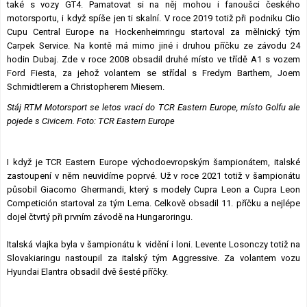
také s vozy GT4. Pamatovat si na něj mohou i fanoušci českého
motorsportu, i když spíše jen ti skalní. V roce 2019 totiž při podniku Clio
Cupu Central Europe na Hockenheimringu startoval za mělnický tým
Carpek Service. Na kontě má mimo jiné i druhou příčku ze závodu 24
hodin Dubaj. Zde v roce 2008 obsadil druhé místo ve třídě A1 s vozem
Ford Fiesta, za jehož volantem se střídal s Fredym Barthem, Joem
Schmidtlerem a Christopherem Miesem.
Stáj RTM Motorsport se letos vrací do TCR Eastern Europe, místo Golfu ale
pojede s Civicem. Foto: TCR Eastern Europe
I když je TCR Eastern Europe východoevropským šampionátem, italské
zastoupení v něm neuvidíme poprvé. Už v roce 2021 totiž v šampionátu
působil Giacomo Ghermandi, který s modely Cupra Leon a Cupra Leon
Competición startoval za tým Lema. Celkově obsadil 11. příčku a nejlépe
dojel čtvrtý při prvním závodě na Hungaroringu.
Italská vlajka byla v šampionátu k vidění i loni. Levente Losonczy totiž na
Slovakiaringu nastoupil za italský tým Aggressive. Za volantem vozu
Hyundai Elantra obsadil dvě šesté příčky.