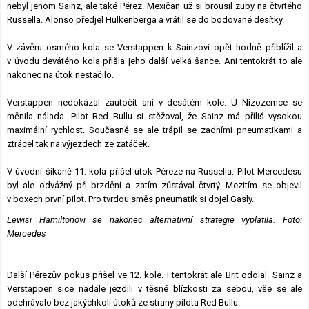
nebyl jenom Sainz, ale také Pérez. Mexičan už si brousil zuby na čtvrtého
Russella. Alonso předjel Hülkenberga a vrátil se do bodované desítky.
V závěru osmého kola se Verstappen k Sainzovi opět hodně přiblížil a
v úvodu devátého kola přišla jeho další velká šance. Ani tentokrát to ale
nakonec na útok nestačilo.
Verstappen nedokázal zaútočit ani v desátém kole. U Nizozemce se
měnila nálada. Pilot Red Bullu si stěžoval, že Sainz má příliš vysokou
maximální rychlost. Současně se ale trápil se zadními pneumatikami a
ztrácel tak na výjezdech ze zatáček.
V úvodní šikaně 11. kola přišel útok Péreze na Russella. Pilot Mercedesu
byl ale odvážný při brzdění a zatím zůstával čtvrtý. Mezitím se objevil
v boxech první pilot. Pro tvrdou směs pneumatik si dojel Gasly.
Lewisi Hamiltonovi se nakonec alternativní strategie vyplatila. Foto:
Mercedes
Další Pérezův pokus přišel ve 12. kole. I tentokrát ale Brit odolal. Sainz a
Verstappen sice nadále jezdili v těsné blízkosti za sebou, vše se ale
odehrávalo bez jakýchkoli útoků ze strany pilota Red Bullu.