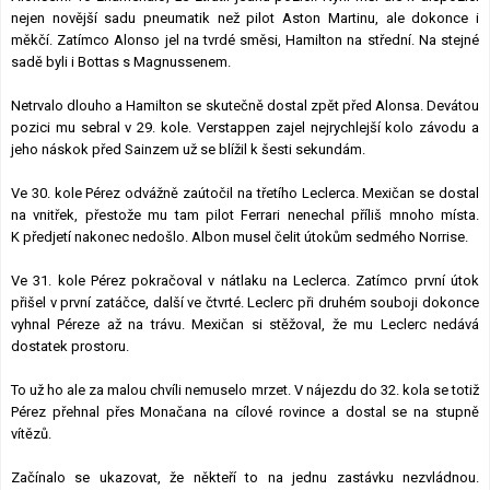
nejen novější sadu pneumatik než pilot Aston Martinu, ale dokonce i
měkčí. Zatímco Alonso jel na tvrdé směsi, Hamilton na střední. Na stejné
sadě byli i Bottas s Magnussenem.
Netrvalo dlouho a Hamilton se skutečně dostal zpět před Alonsa. Devátou
pozici mu sebral v 29. kole. Verstappen zajel nejrychlejší kolo závodu a
jeho náskok před Sainzem už se blížil k šesti sekundám.
Ve 30. kole Pérez odvážně zaútočil na třetího Leclerca. Mexičan se dostal
na vnitřek, přestože mu tam pilot Ferrari nenechal příliš mnoho místa.
K předjetí nakonec nedošlo. Albon musel čelit útokům sedmého Norrise.
Ve 31. kole Pérez pokračoval v nátlaku na Leclerca. Zatímco první útok
přišel v první zatáčce, další ve čtvrté. Leclerc při druhém souboji dokonce
vyhnal Péreze až na trávu. Mexičan si stěžoval, že mu Leclerc nedává
dostatek prostoru.
To už ho ale za malou chvíli nemuselo mrzet. V nájezdu do 32. kola se totiž
Pérez přehnal přes Monačana na cílové rovince a dostal se na stupně
vítězů.
Začínalo se ukazovat, že někteří to na jednu zastávku nezvládnou.