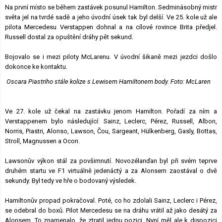
Na první místo se během zastávek posunul Hamilton. Sedminásobný mistr
světa jel na tvrdé sadě a jeho úvodní úsek tak byl delší. Ve 25. kole už ale
pilota Mercedesu Verstappen dohnal a na cílové rovince Brita předjel.
Russell dostal za opuštění dráhy pět sekund.
Bojovalo se i mezi piloty McLarenu. V úvodní šikaně mezi jezdci došlo
dokonce ke kontaktu.
Oscara Piastriho stále kolize s Lewisem Hamiltonem body. Foto: McLaren
Ve 27. kole už čekal na zastávku jenom Hamilton. Pořadí za ním a
Verstappenem bylo následující: Sainz, Leclerc, Pérez, Russell, Albon,
Norris, Piastri, Alonso, Lawson, Čou, Sargeant, Hülkenberg, Gasly, Bottas,
Stroll, Magnussen a Ocon.
Lawsonův výkon stál za povšimnutí. Novozélanďan byl při svém teprve
druhém startu ve F1 virtuálně jedenáctý a za Alonsem zaostával o dvě
sekundy. Byl tedy ve hře o bodovaný výsledek.
Hamiltonův propad pokračoval. Poté, co ho zdolali Sainz, Leclerc i Pérez,
se odebral do boxů. Pilot Mercedesu se na dráhu vrátil až jako desátý za
Alonsem. To znamenalo, že ztratil jednu pozici. Nyní měl ale k dispozici