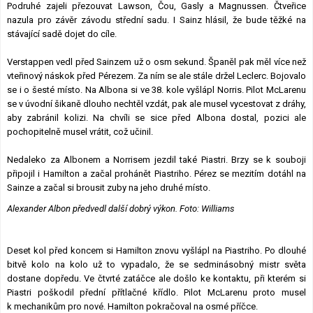
Podruhé zajeli přezouvat Lawson, Čou, Gasly a Magnussen. Čtveřice
nazula pro závěr závodu střední sadu. I Sainz hlásil, že bude těžké na
stávající sadě dojet do cíle.
Verstappen vedl před Sainzem už o osm sekund. Španěl pak měl více než
vteřinový náskok před Pérezem. Za ním se ale stále držel Leclerc. Bojovalo
se i o šesté místo. Na Albona si ve 38. kole vyšlápl Norris. Pilot McLarenu
se v úvodní šikaně dlouho nechtěl vzdát, pak ale musel vycestovat z dráhy,
aby zabránil kolizi. Na chvíli se sice před Albona dostal, pozici ale
pochopitelně musel vrátit, což učinil.
Nedaleko za Albonem a Norrisem jezdil také Piastri. Brzy se k souboji
připojil i Hamilton a začal prohánět Piastriho. Pérez se mezitím dotáhl na
Sainze a začal si brousit zuby na jeho druhé místo.
Alexander Albon předvedl další dobrý výkon. Foto: Williams
Deset kol před koncem si Hamilton znovu vyšlápl na Piastriho. Po dlouhé
bitvě kolo na kolo už to vypadalo, že se sedminásobný mistr světa
dostane dopředu. Ve čtvrté zatáčce ale došlo ke kontaktu, při kterém si
Piastri poškodil přední přítlačné křídlo. Pilot McLarenu proto musel
k mechanikům pro nové. Hamilton pokračoval na osmé příčce.