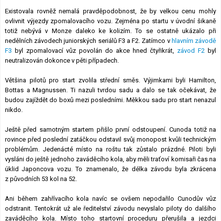
Existovala rovněž nemalá pravděpodobnost, že by velkou cenu mohly
ovlivnit výjezdy zpomalovacího vozu. Zejména po startu v úvodní šikaně
totiž nebývá v Monze daleko ke kolizím. To se ostatně ukázalo při
nedělních závodech juniorských seriálů F3 a F2. Zatímco v
hlavním závodě
F3
byl zpomalovací vůz povolán do akce hned čtyřikrát,
závod F2
byl
neutralizován dokonce v pěti případech.
Většina pilotů pro start zvolila střední směs. Výjimkami byli Hamilton,
Bottas a Magnussen. Ti nazuli tvrdou sadu a dalo se tak očekávat, že
budou zajíždět do boxů mezi posledními. Měkkou sadu pro start nenazul
nikdo.
Ještě před samotným startem přišlo první odstoupení. Cunoda totiž na
rovince před poslední zatáčkou odstavil svůj monopost kvůli technickým
problémům. Jedenácté místo na roštu tak zůstalo prázdné. Piloti byli
vysláni do ještě jednoho zaváděcího kola, aby měli traťoví komisaři čas na
úklid Japoncova vozu. To znamenalo, že délka závodu byla zkrácena
z původních 53 kol na 52.
Ani během zahřívacího kola navíc se ovšem nepodařilo Cunodův vůz
odstranit. Tentokrát už ale ředitelství závodu nevyslalo piloty do dalšího
zaváděcího kola. Místo toho startovní proceduru přerušila a jezdci