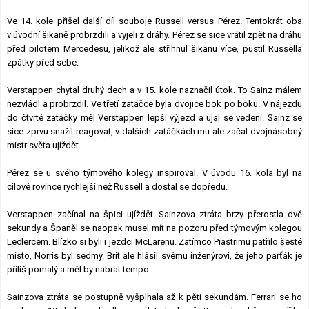
Ve 14. kole přišel další díl souboje Russell versus Pérez. Tentokrát oba
v úvodní šikaně probrzdili a vyjeli z dráhy. Pérez se sice vrátil zpět na dráhu
před pilotem Mercedesu, jelikož ale střihnul šikanu více, pustil Russella
zpátky před sebe.
Verstappen chytal druhý dech a v 15. kole naznačil útok. To Sainz málem
nezvládl a probrzdil. Ve třetí zatáčce byla dvojice bok po boku. V nájezdu
do čtvrté zatáčky měl Verstappen lepší výjezd a ujal se vedení. Sainz se
sice zprvu snažil reagovat, v dalších zatáčkách mu ale začal dvojnásobný
mistr světa ujíždět.
Pérez se u svého týmového kolegy inspiroval. V úvodu 16. kola byl na
cílové rovince rychlejší než Russell a dostal se dopředu.
Verstappen začínal na špici ujíždět. Sainzova ztráta brzy přerostla dvě
sekundy a Španěl se naopak musel mít na pozoru před týmovým kolegou
Leclercem. Blízko si byli i jezdci McLarenu. Zatímco Piastrimu patřilo šesté
místo, Norris byl sedmý. Brit ale hlásil svému inženýrovi, že jeho parťák je
příliš pomalý a měl by nabrat tempo.
Sainzova ztráta se postupně vyšplhala až k pěti sekundám. Ferrari se ho