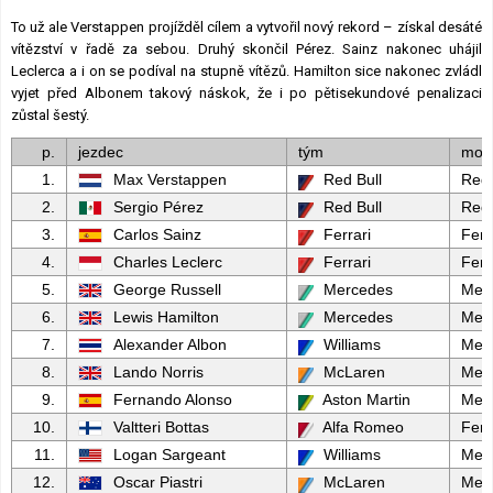
To už ale Verstappen projížděl cílem a vytvořil nový rekord – získal desáté
vítězství v řadě za sebou. Druhý skončil Pérez. Sainz nakonec uhájil
Leclerca a i on se podíval na stupně vítězů. Hamilton sice nakonec zvládl
vyjet před Albonem takový náskok, že i po pětisekundové penalizaci
zůstal šestý.
p.
jezdec
tým
mot
1.
Max Verstappen
Red Bull
Red 
2.
Sergio Pérez
Red Bull
Red 
3.
Carlos Sainz
Ferrari
Ferr
4.
Charles Leclerc
Ferrari
Ferr
5.
George Russell
Mercedes
Mer
6.
Lewis Hamilton
Mercedes
Mer
7.
Alexander Albon
Williams
Mer
8.
Lando Norris
McLaren
Mer
9.
Fernando Alonso
Aston Martin
Mer
10.
Valtteri Bottas
Alfa Romeo
Ferr
11.
Logan Sargeant
Williams
Mer
12.
Oscar Piastri
McLaren
Mer