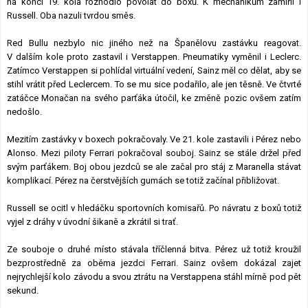
na konci 19. kola rozhodlo povolat do boxů. K mechanikům zamířil i
Russell. Oba nazuli tvrdou směs.
Red Bullu nezbylo nic jiného než na Španělovu zastávku reagovat.
V dalším kole proto zastavil i Verstappen. Pneumatiky vyměnil i Leclerc.
Zatímco Verstappen si pohlídal virtuální vedení, Sainz měl co dělat, aby se
stihl vrátit před Leclercem. To se mu sice podařilo, ale jen těsně. Ve čtvrté
zatáčce Monačan na svého parťáka útočil, ke změně pozic ovšem zatím
nedošlo.
Mezitím zastávky v boxech pokračovaly. Ve 21. kole zastavili i Pérez nebo
Alonso. Mezi piloty Ferrari pokračoval souboj. Sainz se stále držel před
svým parťákem. Boj obou jezdců se ale začal pro stáj z Maranella stávat
komplikací. Pérez na čerstvějších gumách se totiž začínal přibližovat.
Russell se ocitl v hledáčku sportovních komisařů. Po návratu z boxů totiž
vyjel z dráhy v úvodní šikaně a zkrátil si trať.
Ze souboje o druhé místo stávala tříčlenná bitva. Pérez už totiž kroužil
bezprostředně za oběma jezdci Ferrari. Sainz ovšem dokázal zajet
nejrychlejší kolo závodu a svou ztrátu na Verstappena stáhl mírně pod pět
sekund.