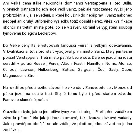
Ani Velká cena Itálie neukončila dominanci Verstappena a Red Bullu.
Lexikon F1
V prvních patnácti kolech sice vedl Sainz, pak ale Nizozemec využil jeho
probrzdění a ujal se vedení, o které ho už nikdo nepřipravil. Sainz nakonec
nedojel ani druhý. Stříbrného výsledku totiž dosáhl Pérez. Vítěz kvalifikace
skončil na třetím místě poté, co se v závěru ubránil ve vypjatém souboji
týmovému kolegovi Leclercovi.
Do Velké ceny Itálie vstupovali fanoušci Ferrari s velkými očekáváními.
V kvalifikaci si totiž pro start vybojoval první místo Sainz, který jen těsně
porazil Verstappena. Třetí místo patřilo Leclercovi. Dále se jezdci na roštu
seřadili v pořadí Russell, Pérez, Albon, Piastri, Hamilton, Norris, Alonso,
Cunoda, Lawson, Hülkenberg, Bottas, Sargeant, Čou, Gasly, Ocon,
Magnussen a Stroll.
Na rozdíl od předchozího závodního víkendu v Zandvoortu se v Monze od
pátku jezdí na suché trati. Stejně tomu bylo i před startem závodu.
Panovalo slunečné počasí.
Otazníkem bylo, jakou jednotlivé týmy zvolí strategii. Pirelli před začátkem
závodu připouštělo jak jednozastávkové, tak dvouzastávkové varianty.
Jako pravděpodobnější se ale zdálo, že piloti odjedou závod na jednu
zastávku.