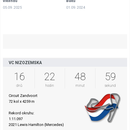
víkendu
Baku
05.09. 2025
01.09. 2024
VC NIZOZEMSKA
16
22
48
58
dnů
hodin
minut
sekund
Circuit Zandvoort
72 kol x 4259 m
Rekord okruhu:
1:11.097
2021 Lewis Hamilton (Mercedes)