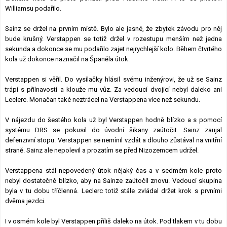
Williamsu podařilo.
Sainz se držel na prvním místě. Bylo ale jasné, že zbytek závodu pro něj
bude krušný. Verstappen se totiž držel v rozestupu menším než jedna
sekunda a dokonce se mu podařilo zajet nejrychlejší kolo. Během čtvrtého
kola už dokonce naznačil na Španěla útok.
Verstappen si věřil. Do vysílačky hlásil svému inženýrovi, že už se Sainz
trápí s přilnavostí a klouže mu vůz. Za vedoucí dvojicí nebyl daleko ani
Leclerc. Monačan také neztrácel na Verstappena více než sekundu.
V nájezdu do šestého kola už byl Verstappen hodně blízko a s pomocí
systému DRS se pokusil do úvodní šikany zaútočit. Sainz zaujal
defenzivní stopu. Verstappen se nemínil vzdát a dlouho zůstával na vnitřní
straně. Sainz ale nepolevil a prozatím se před Nizozemcem udržel.
Verstappena stál nepovedený útok nějaký čas a v sedmém kole proto
nebyl dostatečně blízko, aby na Sainze zaútočil znovu. Vedoucí skupina
byla v tu dobu tříčlenná. Leclerc totiž stále zvládal držet krok s prvními
dvěma jezdci.
I v osmém kole byl Verstappen příliš daleko na útok. Pod tlakem v tu dobu