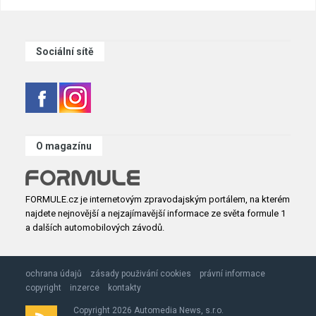
Sociální sítě
O magazínu
FORMULE.cz je internetovým zpravodajským portálem, na kterém
najdete nejnovější a nejzajímavější informace ze světa formule 1
a dalších automobilových závodů.
ochrana údajů
zásady použivání cookies
právní informace
copyright
inzerce
kontakty
Copyright 2026 Automedia News, s.r.o.