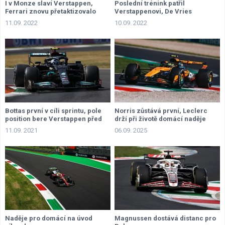
I v Monze slaví Verstappen,
Poslední trénink patřil
Ferrari znovu přetaktizovalo
Verstappenovi, De Vries
snahu o vítězství
nahrazuje pro zbytek víkendu
11.09. 2022
10.09. 2022
Albona
Bottas první v cíli sprintu, pole
Norris zůstává první, Leclerc
position bere Verstappen před
drží při životě domácí naděje
Ricciardem
11.09. 2021
06.09. 2025
Naděje pro domácí na úvod
Magnussen dostává distanc pro