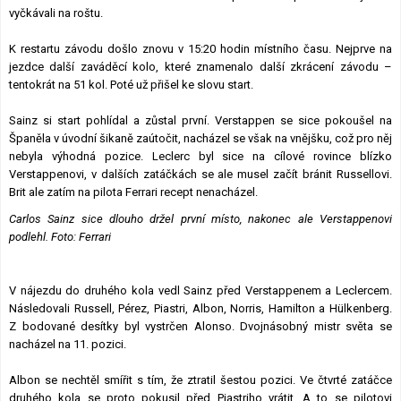
vyčkávali na roštu.
K restartu závodu došlo znovu v 15:20 hodin místního času. Nejprve na
jezdce další zaváděcí kolo, které znamenalo další zkrácení závodu –
tentokrát na 51 kol. Poté už přišel ke slovu start.
Sainz si start pohlídal a zůstal první. Verstappen se sice pokoušel na
Španěla v úvodní šikaně zaútočit, nacházel se však na vnějšku, což pro něj
nebyla výhodná pozice. Leclerc byl sice na cílové rovince blízko
Verstappenovi, v dalších zatáčkách se ale musel začít bránit Russellovi.
Brit ale zatím na pilota Ferrari recept nenacházel.
Carlos Sainz sice dlouho držel první místo, nakonec ale Verstappenovi
podlehl. Foto: Ferrari
V nájezdu do druhého kola vedl Sainz před Verstappenem a Leclercem.
Následovali Russell, Pérez, Piastri, Albon, Norris, Hamilton a Hülkenberg.
Z bodované desítky byl vystrčen Alonso. Dvojnásobný mistr světa se
nacházel na 11. pozici.
Albon se nechtěl smířit s tím, že ztratil šestou pozici. Ve čtvrté zatáčce
druhého kola se proto pokusil před Piastriho vrátit. A to se pilotovi