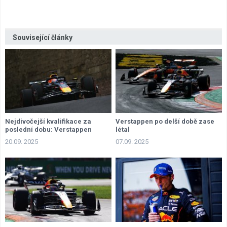
Související články
Nejdivočejší kvalifikace za
Verstappen po delší době zase
poslední dobu: Verstappen
létal
vítězný před Sainzem, Piastri ve
20.09. 2025
07.09. 2025
zdi