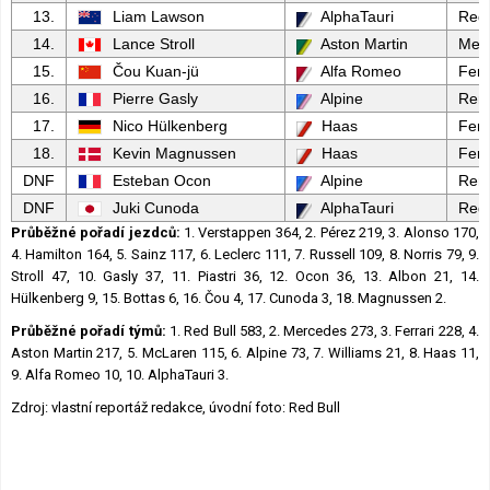
13.
Liam Lawson
AlphaTauri
Red 
14.
Lance Stroll
Aston Martin
Mer
15.
Čou Kuan-jü
Alfa Romeo
Ferr
16.
Pierre Gasly
Alpine
Rena
17.
Nico Hülkenberg
Haas
Ferr
18.
Kevin Magnussen
Haas
Ferr
DNF
Esteban Ocon
Alpine
Rena
DNF
Juki Cunoda
AlphaTauri
Red 
Průběžné pořadí jezdců:
1. Verstappen 364, 2. Pérez 219, 3. Alonso 170,
4. Hamilton 164, 5. Sainz 117, 6. Leclerc 111, 7. Russell 109, 8. Norris 79, 9.
Stroll 47, 10. Gasly 37, 11. Piastri 36, 12. Ocon 36, 13. Albon 21, 14.
Hülkenberg 9, 15. Bottas 6, 16. Čou 4, 17. Cunoda 3, 18. Magnussen 2.
Průběžné pořadí týmů:
1. Red Bull 583, 2. Mercedes 273, 3. Ferrari 228, 4.
Aston Martin 217, 5. McLaren 115, 6. Alpine 73, 7. Williams 21, 8. Haas 11,
9. Alfa Romeo 10, 10. AlphaTauri 3.
Zdroj: vlastní reportáž redakce, úvodní foto: Red Bull