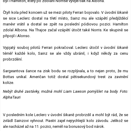
byl i Hamilton, který po zdolání Norrise vyvíjel tlak na Albona.
Čtyři kola před koncem už se mezi piloty Ferrari bojovalo. V úvodní šikaně
se sice Leclerc dostal na třetí místo, Sainz mu ale vzápětí předjížděcí
manévr vrátil a dostal se zpět na poslední pódiovou pozici. Hamilton
zdolal Albona. Na Thajce začal vzápětí útočit také Norris. Ke skupině se
připojil i Alonso.
Vypjatý souboj pilotů Ferrari pokračoval. Leclerc útočil v úvodní šikaně
téměř každé kolo, Sainz se ale vždy ubránil, i když někdy za cenu
probrzdění.
Sargeantova šance na zisk bodu se rozplývala, a to nejen proto, že mu
Bottas unikal. Američan totiž dostal pětisekundový trest za zavinění
kolize.
Nebýt druhé zastávky, možná mohl Liam Lawson pomýšlet na body. Foto:
AlphaTauri
V posledním kole Leclerc v úvodní šikaně probrzdil a mohl být rád, že se
zvládl Sainzovi vyhnout. Piastri zajel nejrychlejší kolo závodu. Jelikož se
ale nacházel až na 11. pozici, neměl na bonusový bod nárok.