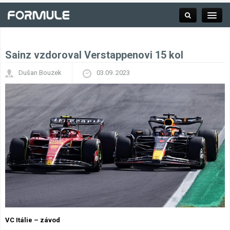
Sainz vzdoroval Verstappenovi 15 kol
Rubrika
Dušan Bouzek
03.09. 2023
Závodní série
Kalendář F1
Výsledky F1
Týmy a jezdci F1
Okruhy F1
VC Itálie – závod