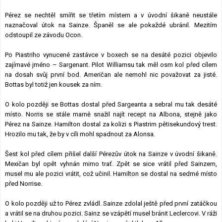
Pérez se nechtěl smířit se třetím místem a v úvodní šikaně neustále
naznačoval útok na Sainze. Španěl se ale pokaždé ubránil. Mezitím
odstoupil ze závodu Ocon.
Po Piastriho vynucené zastávce v boxech se na desáté pozici objevilo
zajímavé jméno – Sargenant. Pilot Williamsu tak měl osm kol před cílem
na dosah svůj první bod. Američan ale nemohl nic považovat za jisté.
Bottas byl totiž jen kousek za ním.
O kolo později se Bottas dostal před Sargeanta a sebral mu tak desáté
místo. Norris se stále marně snažil najít recept na Albona, stejně jako
Pérez na Sainze. Hamilton dostal za kolizi s Piastrim pětisekundový trest.
Hrozilo mu tak, že by v cíli mohl spadnout za Alonsa.
Šest kol před cílem přišel další Pérezův útok na Sainze v úvodní šikaně.
Mexičan byl opět vyhnán mimo trať. Zpět se sice vrátil před Sainzem,
musel mu ale pozici vrátit, což učinil. Hamilton se dostal na sedmé místo
před Norrise.
O kolo později už to Pérez zvládl. Sainze zdolal ještě před první zatáčkou
a vrátil se na druhou pozici. Sainz se vzápětí musel bránit Leclercovi. V ráži