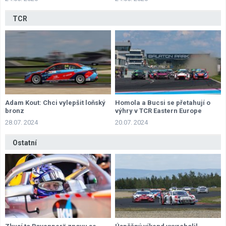
TCR
Adam Kout: Chci vylepšit loňský
Homola a Bucsi se přetahují o
bronz
výhry v TCR Eastern Europe
28.07. 2024
20.07. 2024
Ostatní