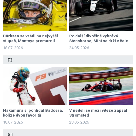
Dürksen se vrátil na nejvyšší
Po další divočině vyhrává
stupeň, Montoya promarnil
Stenshorne, Mini se drží v čele
příležitost
šampionátu
18.07. 2026
24.05. 2026
F3
Nakamura si pohlídal Badoera,
V neděli se mezi vítěze zapsal
kolize dvou favoritů
Stromsted
18.07. 2026
28.06. 2026
GT