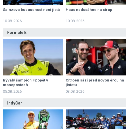
Sainzova budoucnost není jistá
Haas nedosáhne na strop
10.08. 2026
10.08. 2026
Formule E
Bývalý šampion F2 opět v
Citroën sází před novou érou na
monopostech
jistotu
05.08. 2026
03.08. 2026
IndyCar