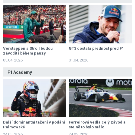
Verstappen a Stroll budou
GT3 dostala přednost před F1
závodit i během pauzy
05.04. 2026
01.04. 2026
F1 Academy
Další dominantní tažení v podání
Ferreirová vedla celý závod a
Palmowské
stejně to bylo málo
24.05. 2026
24.05. 2026