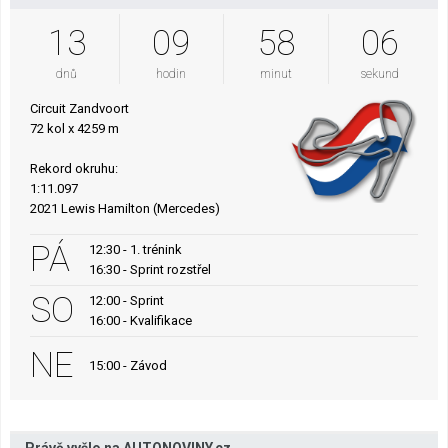
13
09
58
05
dnů
hodin
minut
sekund
Circuit Zandvoort
72 kol x 4259 m
Rekord okruhu:
1:11.097
2021 Lewis Hamilton (Mercedes)
PÁ
12:30 - 1. trénink
16:30 - Sprint rozstřel
SO
12:00 - Sprint
16:00 - Kvalifikace
NE
15:00 - Závod