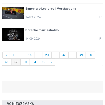
Šance pro Leclerca i Verstappena
14.09. 2024
F1
Porsche to už zabalilo
14.09. 2024
F1
«
1
…
15
…
28
…
42
…
49
50
51
52
53
54
55
»
VC NIZOZEMSKA