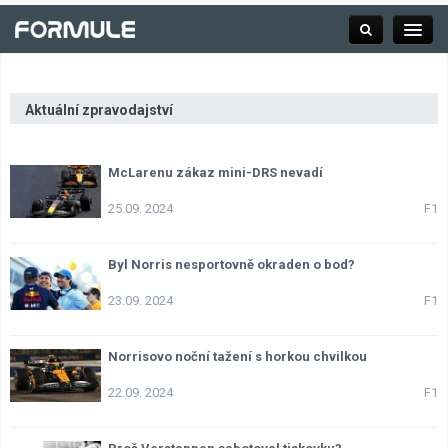
Aktuální zpravodajství
Rubrika
McLarenu zákaz mini-DRS nevadí
Závodní série
25.09. 2024
F1
Kalendář F1
Byl Norris nesportovně okraden o bod?
23.09. 2024
F1
Výsledky F1
Norrisovo noční tažení s horkou chvilkou
Týmy a jezdci F1
22.09. 2024
F1
Okruhy F1