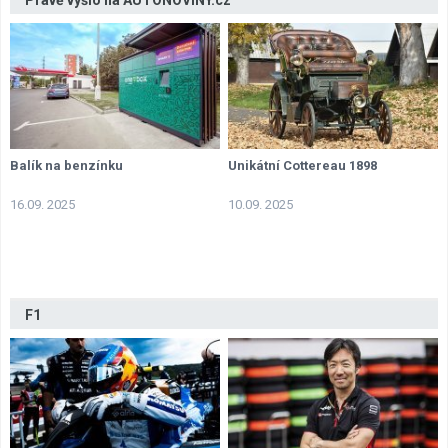
Právě vyšlo na AUTONOVINY.cz
Balík na benzínku
Unikátní Cottereau 1898
16.09. 2025
10.09. 2025
F1