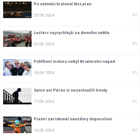
Po setmění kraloval McLaren
20.09. 2024
F1
Leclerc nejrychlejší za denního světla
20.09. 2024
F1
Pohřbení motoru nebyl Briatoreho nápad
18.09. 2024
F1
Sainz ani Pérez si nezasloužili tresty
17.09. 2024
F1
Piastri zariskoval navzdory doporučení
16.09. 2024
F1