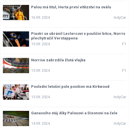
Palou má titul, Herta první vítězství na oválu
16.09. 2024
IndyCar
Piastri se ubránil Leclercovi v pouliční bitce, Norris
přechytračil Verstappena
15.09. 2024
F1
Norrise zabrzdila žlutá vlajka
15.09. 2024
F1
Poslední letošní pole position má Kirkwood
15.09. 2024
IndyCar
Ganassiho stáj díky Palouovi a Dixonovi na čele
14.09. 2024
IndyCar