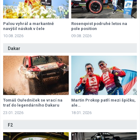
Palou vyhrál a markantně
Rosenqvist podruhé letos na
navýšil náskok v čele
pole position
šampionátu
10.08. 2026
09.08. 2026
Dakar
Tomáš Ouředníček se vrací na
Martin Prokop patří mezi špičku,
trať do legendárního Dakaru
ale…
23.01. 2026
18.01. 2026
F2