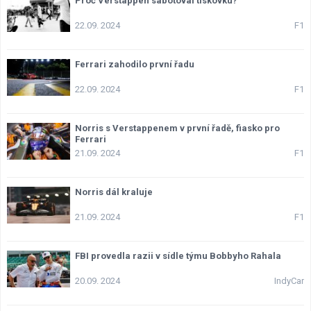
Proč Verstappen sabotoval tiskovku?
Lexikon F1
22.09. 2024
F1
Ferrari zahodilo první řadu
22.09. 2024
F1
Norris s Verstappenem v první řadě, fiasko pro
Ferrari
21.09. 2024
F1
Norris dál kraluje
21.09. 2024
F1
FBI provedla razii v sídle týmu Bobbyho Rahala
20.09. 2024
IndyCar