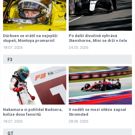
Dürksen se vrátil na nejvyšší
Po další divočině vyhrává
stupeň, Montoya promarnil
Stenshorne, Mini se drží v čele
příležitost
šampionátu
18.07. 2026
24.05. 2026
F3
Nakamura si pohlídal Badoera,
V neděli se mezi vítěze zapsal
kolize dvou favoritů
Stromsted
18.07. 2026
28.06. 2026
GT