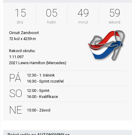
15
05
49
58
dnů
hodin
minut
sekund
Circuit Zandvoort
72 kol x 4259 m
Rekord okruhu:
1:11.097
2021 Lewis Hamilton (Mercedes)
PÁ
12:30 - 1. trénink
16:30 - Sprint rozstřel
SO
12:00 - Sprint
16:00 - Kvalifikace
NE
15:00 - Závod