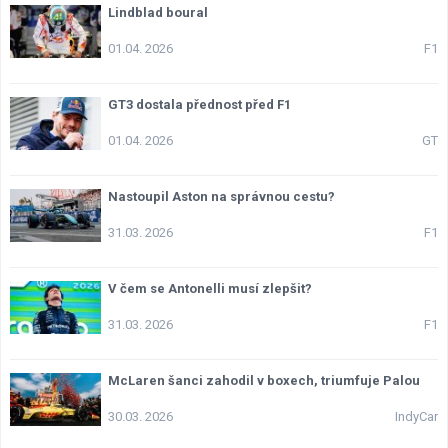
Lindblad boural
01.04. 2026
F1
GT3 dostala přednost před F1
01.04. 2026
GT
Nastoupil Aston na správnou cestu?
31.03. 2026
F1
V čem se Antonelli musí zlepšit?
31.03. 2026
F1
McLaren šanci zahodil v boxech, triumfuje Palou
30.03. 2026
IndyCar