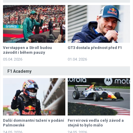
Verstappen a Stroll budou
GT3 dostala přednost před F1
závodit i během pauzy
05.04. 2026
01.04. 2026
F1 Academy
Další dominantní tažení v podání
Ferreirová vedla celý závod a
Palmowské
stejně to bylo málo
24.05. 2026
24.05. 2026