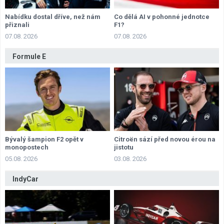
Nabídku dostal dříve, než nám
Co dělá AI v pohonné jednotce
přiznali
F1?
07.08. 2026
07.08. 2026
Formule E
Bývalý šampion F2 opět v
Citroën sází před novou érou na
monopostech
jistotu
05.08. 2026
03.08. 2026
IndyCar