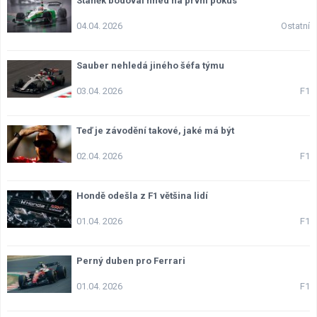
Staněk bodoval hned na první pokus
Lexikon F1
04.04. 2026
Ostatní
Sauber nehledá jiného šéfa týmu
03.04. 2026
F1
Teď je závodění takové, jaké má být
02.04. 2026
F1
Hondě odešla z F1 většina lidí
01.04. 2026
F1
Perný duben pro Ferrari
01.04. 2026
F1