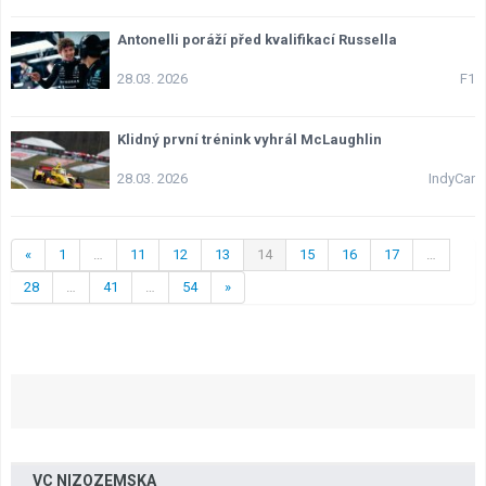
Antonelli poráží před kvalifikací Russella
28.03. 2026
F1
Klidný první trénink vyhrál McLaughlin
28.03. 2026
IndyCar
«
1
…
11
12
13
14
15
16
17
…
28
…
41
…
54
»
VC NIZOZEMSKA