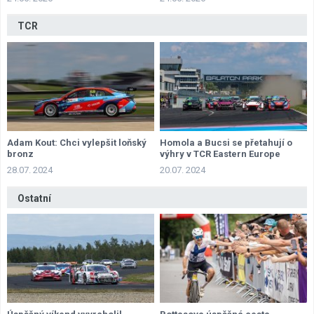
TCR
Adam Kout: Chci vylepšit loňský
Homola a Bucsi se přetahují o
bronz
výhry v TCR Eastern Europe
28.07. 2024
20.07. 2024
Ostatní