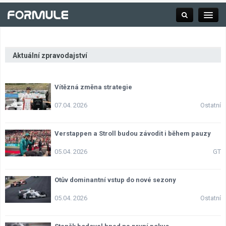
Aktuální zpravodajství
Rubrika
Vítězná změna strategie
Závodní série
07.04. 2026
Ostatní
Kalendář F1
Verstappen a Stroll budou závodit i během pauzy
05.04. 2026
GT
Výsledky F1
Otův dominantní vstup do nové sezony
Týmy a jezdci F1
05.04. 2026
Ostatní
Okruhy F1