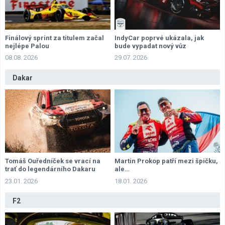
Finálový sprint za titulem začal
IndyCar poprvé ukázala, jak
nejlépe Palou
bude vypadat nový vůz
08.08. 2026
29.07. 2026
Dakar
Tomáš Ouředníček se vrací na
Martin Prokop patří mezi špičku,
trať do legendárního Dakaru
ale…
23.01. 2026
18.01. 2026
F2