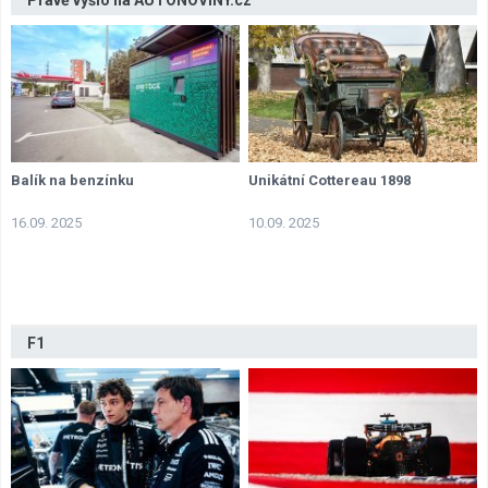
Právě vyšlo na AUTONOVINY.cz
Balík na benzínku
Unikátní Cottereau 1898
16.09. 2025
10.09. 2025
F1