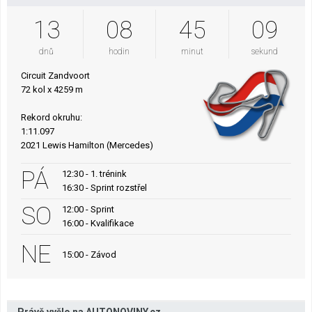
13
08
45
08
dnů
hodin
minut
sekund
Circuit Zandvoort
72 kol x 4259 m
Rekord okruhu:
1:11.097
2021 Lewis Hamilton (Mercedes)
PÁ
12:30 - 1. trénink
16:30 - Sprint rozstřel
SO
12:00 - Sprint
16:00 - Kvalifikace
NE
15:00 - Závod