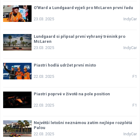
O’Ward a Lundgaard vyjeli pro McLaren první řadu
23.03. 2025
IndyCar
Lundgaard si připsal první vyhraný trénink pro
McLaren
23.03. 2025
IndyCar
Piastri hodlá udržet první místo
22.03. 2025
F1
Piastri poprvé v životě na pole position
22.03. 2025
F1
Největší letošní neznámou zatím nejlépe rozplétá
Palou
22.03. 2025
IndyCar