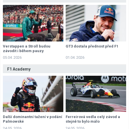
Verstappen a Stroll budou
GT3 dostala přednost před F1
závodit i během pauzy
05.04. 2026
01.04. 2026
F1 Academy
Další dominantní tažení v podání
Ferreirová vedla celý závod a
Palmowské
stejně to bylo málo
24.05. 2026
24.05. 2026