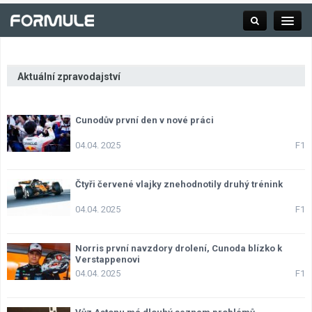
Aktuální zpravodajství
Rubrika
Cunodův první den v nové práci
Závodní série
04.04. 2025
F1
Kalendář F1
Čtyři červené vlajky znehodnotily druhý trénink
04.04. 2025
F1
Výsledky F1
Norris první navzdory drolení, Cunoda blízko k
Týmy a jezdci F1
Verstappenovi
04.04. 2025
F1
Okruhy F1