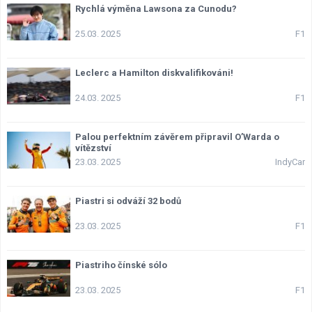
Rychlá výměna Lawsona za Cunodu?
25.03. 2025
F1
Leclerc a Hamilton diskvalifikováni!
24.03. 2025
F1
Palou perfektním závěrem připravil O’Warda o
vítězství
23.03. 2025
IndyCar
Piastri si odváží 32 bodů
23.03. 2025
F1
Piastriho čínské sólo
23.03. 2025
F1