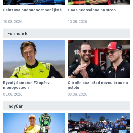
Sainzova budoucnost není jistá
Haas nedosáhne na strop
10.08. 2026
10.08. 2026
Formule E
Bývalý šampion F2 opět v
Citroën sází před novou érou na
monopostech
jistotu
05.08. 2026
03.08. 2026
IndyCar