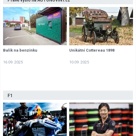
Právě vyšlo na AUTONOVINY.cz
Balík na benzínku
Unikátní Cottereau 1898
16.09. 2025
10.09. 2025
F1