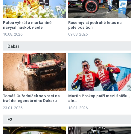
Palou vyhrál a markantně
Rosenqvist podruhé letos na
navýšil náskok v čele
pole position
šampionátu
10.08. 2026
09.08. 2026
Dakar
Tomáš Ouředníček se vrací na
Martin Prokop patří mezi špičku,
trať do legendárního Dakaru
ale…
23.01. 2026
18.01. 2026
F2