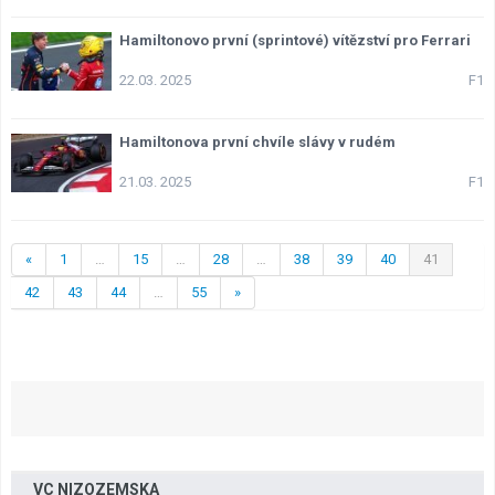
Hamiltonovo první (sprintové) vítězství pro Ferrari
22.03. 2025
F1
Hamiltonova první chvíle slávy v rudém
21.03. 2025
F1
«
1
…
15
…
28
…
38
39
40
41
42
43
44
…
55
»
VC NIZOZEMSKA