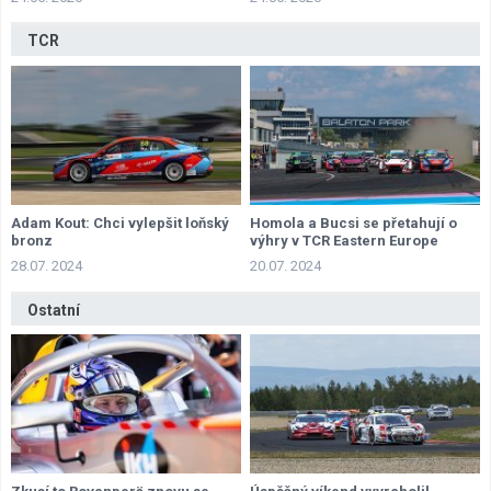
TCR
Adam Kout: Chci vylepšit loňský
Homola a Bucsi se přetahují o
bronz
výhry v TCR Eastern Europe
28.07. 2024
20.07. 2024
Ostatní