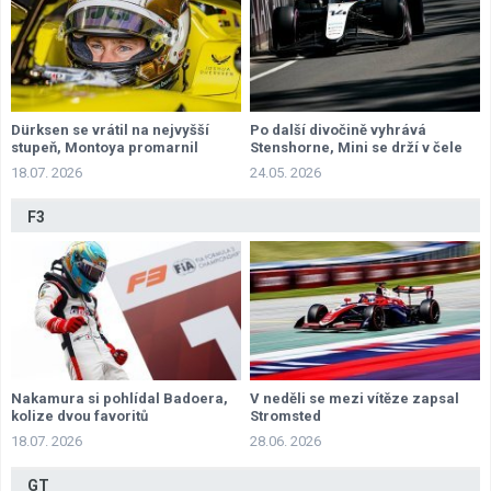
Dürksen se vrátil na nejvyšší
Po další divočině vyhrává
stupeň, Montoya promarnil
Stenshorne, Mini se drží v čele
příležitost
šampionátu
18.07. 2026
24.05. 2026
F3
Nakamura si pohlídal Badoera,
V neděli se mezi vítěze zapsal
kolize dvou favoritů
Stromsted
18.07. 2026
28.06. 2026
GT