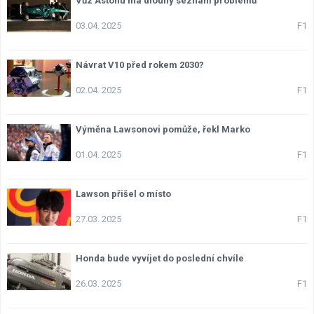
Vůz Astonu má dlouhý seznam problémů
Lexikon F1
03.04. 2025
F1
Návrat V10 před rokem 2030?
02.04. 2025
F1
Výměna Lawsonovi pomůže, řekl Marko
01.04. 2025
F1
Lawson přišel o místo
27.03. 2025
F1
Honda bude vyvíjet do poslední chvíle
26.03. 2025
F1