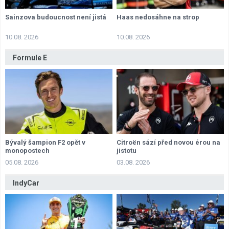
Sainzova budoucnost není jistá
Haas nedosáhne na strop
10.08. 2026
10.08. 2026
Formule E
Bývalý šampion F2 opět v
Citroën sází před novou érou na
monopostech
jistotu
05.08. 2026
03.08. 2026
IndyCar