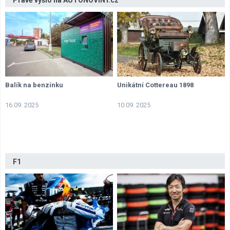
Právě vyšlo na AUTONOVINY.cz
Balík na benzínku
Unikátní Cottereau 1898
16.09. 2025
10.09. 2025
F1