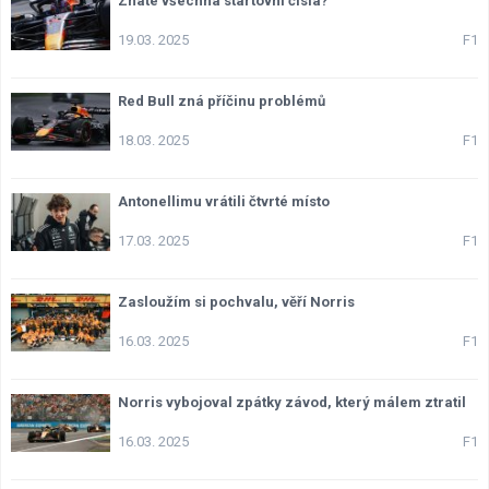
Znáte všechna startovní čísla?
Lexikon F1
19.03. 2025
F1
Red Bull zná příčinu problémů
18.03. 2025
F1
Antonellimu vrátili čtvrté místo
17.03. 2025
F1
Zasloužím si pochvalu, věří Norris
16.03. 2025
F1
Norris vybojoval zpátky závod, který málem ztratil
16.03. 2025
F1