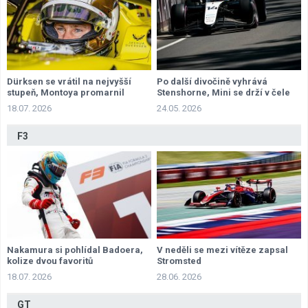
Dürksen se vrátil na nejvyšší
Po další divočině vyhrává
stupeň, Montoya promarnil
Stenshorne, Mini se drží v čele
příležitost
šampionátu
18.07. 2026
24.05. 2026
F3
Nakamura si pohlídal Badoera,
V neděli se mezi vítěze zapsal
kolize dvou favoritů
Stromsted
18.07. 2026
28.06. 2026
GT