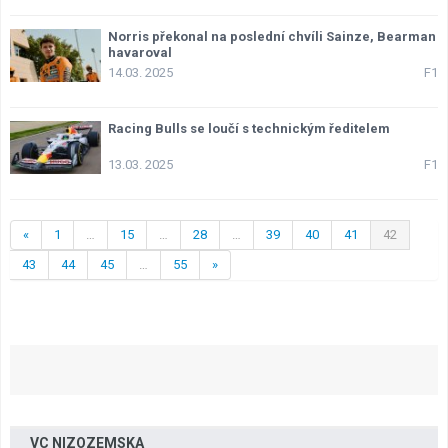
Norris překonal na poslední chvíli Sainze, Bearman
havaroval
14.03. 2025
F1
Racing Bulls se loučí s technickým ředitelem
13.03. 2025
F1
«
1
…
15
…
28
…
39
40
41
42
43
44
45
…
55
»
VC NIZOZEMSKA