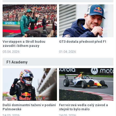
Verstappen a Stroll budou
GT3 dostala přednost před F1
závodit i během pauzy
05.04. 2026
01.04. 2026
F1 Academy
Další dominantní tažení v podání
Ferreirová vedla celý závod a
Palmowské
stejně to bylo málo
24.05. 2026
24.05. 2026