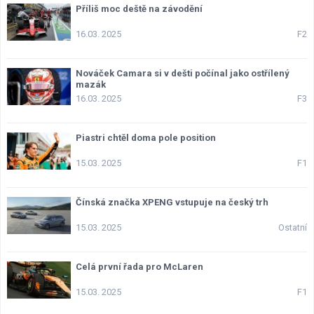
Příliš moc deště na závodění
16.03. 2025
F2
Nováček Camara si v dešti počínal jako ostřílený
mazák
16.03. 2025
F3
Piastri chtěl doma pole position
15.03. 2025
F1
Čínská značka XPENG vstupuje na český trh
15.03. 2025
Ostatní
Celá první řada pro McLaren
15.03. 2025
F1