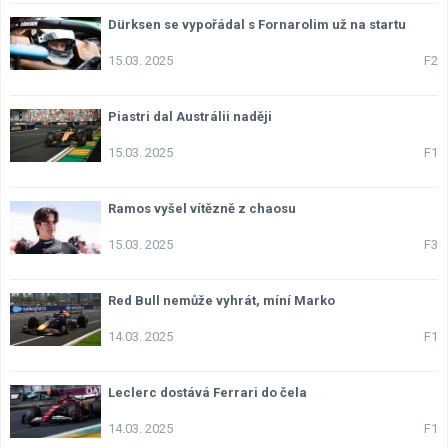
Dürksen se vypořádal s Fornarolim už na startu
15.03. 2025
F2
Piastri dal Austrálii naději
15.03. 2025
F1
Ramos vyšel vítězně z chaosu
15.03. 2025
F3
Red Bull nemůže vyhrát, míní Marko
14.03. 2025
F1
Leclerc dostává Ferrari do čela
14.03. 2025
F1