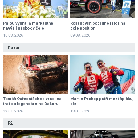
Palou vyhrál a markantně
Rosenqvist podruhé letos na
navýšil náskok v čele
pole position
šampionátu
10.08. 2026
09.08. 2026
Dakar
Tomáš Ouředníček se vrací na
Martin Prokop patří mezi špičku,
trať do legendárního Dakaru
ale…
23.01. 2026
18.01. 2026
F2