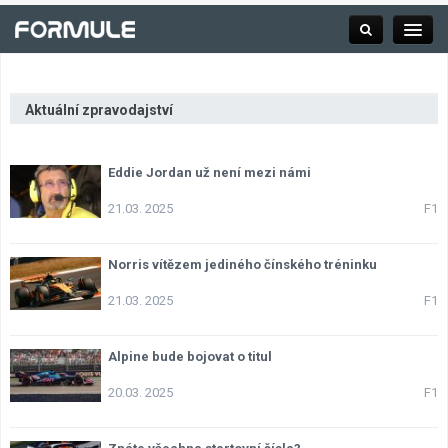
Aktuální zpravodajství
Rubrika
Eddie Jordan už není mezi námi
Závodní série
21.03. 2025
F1
Kalendář F1
Norris vítězem jediného čínského tréninku
21.03. 2025
F1
Výsledky F1
Alpine bude bojovat o titul
Týmy a jezdci F1
20.03. 2025
F1
Okruhy F1