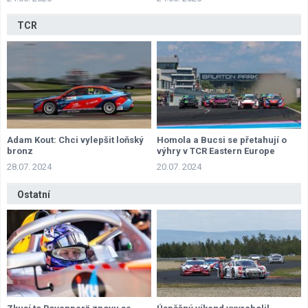
TCR
Adam Kout: Chci vylepšit loňský
Homola a Bucsi se přetahují o
bronz
výhry v TCR Eastern Europe
28.07. 2024
20.07. 2024
Ostatní