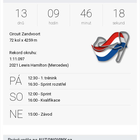
13
09
46
17
dnů
hodin
minut
sekund
Circuit Zandvoort
72 kol x 4259 m
Rekord okruhu:
1:11.097
2021 Lewis Hamilton (Mercedes)
PÁ
12:30 - 1. trénink
16:30 - Sprint rozstřel
SO
12:00 - Sprint
16:00 - Kvalifikace
NE
15:00 - Závod